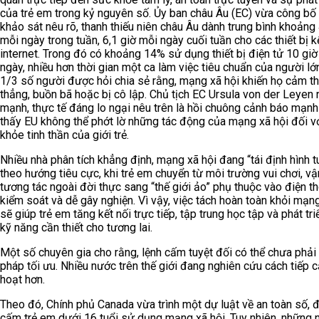
của trẻ em trong kỷ nguyên số. Ủy ban châu Âu (EC) vừa công bố
khảo sát nêu rõ, thanh thiếu niên châu Âu dành trung bình khoảng 
mỗi ngày trong tuần, 6,1 giờ mỗi ngày cuối tuần cho các thiết bị k
internet. Trong đó có khoảng 14% sử dụng thiết bị điện tử 10 giờ
ngày, nhiều hơn thời gian một ca làm việc tiêu chuẩn của người lớ
1/3 số người được hỏi chia sẻ rằng, mạng xã hội khiến họ cảm t
thẳng, buồn bã hoặc bị cô lập. Chủ tịch EC Ursula von der Leyen
mạnh, thực tế đáng lo ngại nêu trên là hồi chuông cảnh báo mạn
thấy EU không thể phớt lờ những tác động của mạng xã hội đối v
khỏe tinh thần của giới trẻ.
Nhiều nhà phân tích khẳng định, mạng xã hội đang “tái định hình t
theo hướng tiêu cực, khi trẻ em chuyển từ môi trường vui chơi, v
tương tác ngoài đời thực sang “thế giới ảo” phụ thuộc vào điện th
kiểm soát và dễ gây nghiện. Vì vậy, việc tách hoàn toàn khỏi mạng
sẽ giúp trẻ em tăng kết nối trực tiếp, tập trung học tập và phát tr
kỹ năng cần thiết cho tương lai.
Một số chuyên gia cho rằng, lệnh cấm tuyệt đối có thể chưa phải 
pháp tối ưu. Nhiều nước trên thế giới đang nghiên cứu cách tiếp c
hoạt hơn.
Theo đó, Chính phủ Canada vừa trình một dự luật về an toàn số, 
cấm trẻ em dưới 16 tuổi sử dụng mạng xã hội. Tuy nhiên, những 