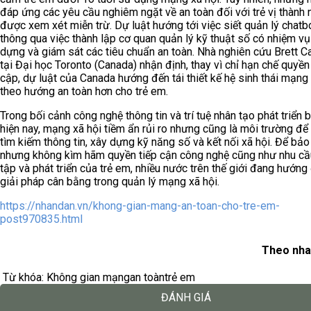
đáp ứng các yêu cầu nghiêm ngặt về an toàn đối với trẻ vị thành 
được xem xét miễn trừ. Dự luật hướng tới việc siết quản lý chatb
thông qua việc thành lập cơ quan quản lý kỹ thuật số có nhiệm vụ
dựng và giám sát các tiêu chuẩn an toàn. Nhà nghiên cứu Brett 
tại Đại học Toronto (Canada) nhận định, thay vì chỉ hạn chế quyền
cập, dự luật của Canada hướng đến tái thiết kế hệ sinh thái mạng 
theo hướng an toàn hơn cho trẻ em.
Trong bối cảnh công nghệ thông tin và trí tuệ nhân tạo phát triển 
hiện nay, mạng xã hội tiềm ẩn rủi ro nhưng cũng là môi trường để
tìm kiếm thông tin, xây dựng kỹ năng số và kết nối xã hội. Để bảo
nhưng không kìm hãm quyền tiếp cận công nghệ cũng như nhu cầ
tập và phát triển của trẻ em, nhiều nước trên thế giới đang hướng
giải pháp cân bằng trong quản lý mạng xã hội.
https://nhandan.vn/khong-gian-mang-an-toan-cho-tre-em-
post970835.html
Theo nha
Từ khóa:
Không gian mạng
an toàn
trẻ em
ĐÁNH GIÁ