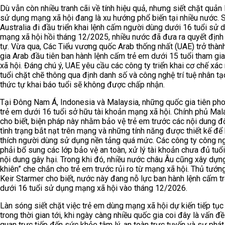
Dù vẫn còn nhiều tranh cãi về tính hiệu quả, nhưng siết chặt quản 
sử dụng mạng xã hội đang là xu hướng phổ biến tại nhiều nước. S
Australia đi đầu triển khai lệnh cấm người dùng dưới 16 tuổi sử 
mạng xã hội hồi tháng 12/2025, nhiều nước đã đưa ra quyết định
tự. Vừa qua, Các Tiểu vương quốc Arab thống nhất (UAE) trở thàn
gia Arab đầu tiên ban hành lệnh cấm trẻ em dưới 15 tuổi tham g
xã hội. Đáng chú ý, UAE yêu cầu các công ty triển khai cơ chế xác
tuổi chặt chẽ thông qua định danh số và công nghệ trí tuệ nhân tạ
thức tự khai báo tuổi sẽ không được chấp nhận.
Tại Đông Nam Á, Indonesia và Malaysia, những quốc gia tiên p
trẻ em dưới 16 tuổi sở hữu tài khoản mạng xã hội. Chính phủ Mal
cho biết, biện pháp này nhằm bảo vệ trẻ em trước các nội dung độ
tình trạng bắt nạt trên mạng và những tính năng được thiết kế để 
thích người dùng sử dụng nền tảng quá mức. Các công ty công n
phải bổ sung các lớp bảo vệ an toàn, xử lý tài khoản chưa đủ tuổ
nội dung gây hại. Trong khi đó, nhiều nước châu Âu cũng xây dựn
khiên” che chắn cho trẻ em trước rủi ro từ mạng xã hội. Thủ tướn
Keir Starmer cho biết, nước này đang nỗ lực ban hành lệnh cấm t
dưới 16 tuổi sử dụng mạng xã hội vào tháng 12/2026.
Làn sóng siết chặt việc trẻ em dùng mạng xã hội dự kiến tiếp tục
trong thời gian tới, khi ngày càng nhiều quốc gia coi đây là vấn đề
quan trực tiếp đến sức khỏe tâm lý, an toàn trực tuyến và sự phát 