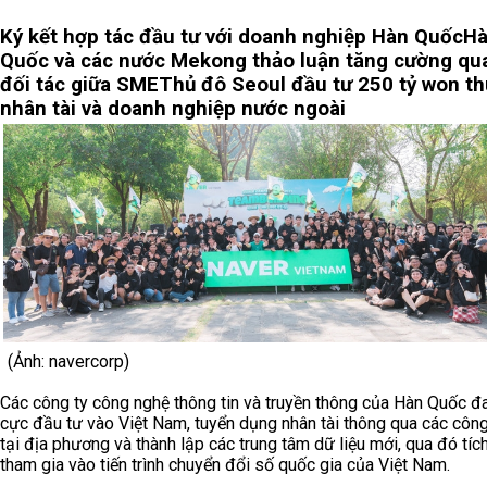
Ký kết hợp tác đầu tư với doanh nghiệp Hàn Quốc
H
Quốc và các nước Mekong thảo luận tăng cường qu
đối tác giữa SME
Thủ đô Seoul đầu tư 250 tỷ won th
nhân tài và doanh nghiệp nước ngoài
(Ảnh: navercorp)
Các công ty công nghệ thông tin và truyền thông của Hàn Quốc đa
cực đầu tư vào Việt Nam, tuyển dụng nhân tài thông qua các công
tại địa phương và thành lập các trung tâm dữ liệu mới, qua đó tíc
tham gia vào tiến trình chuyển đổi số quốc gia của Việt Nam.