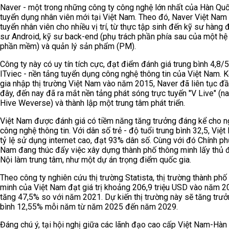
Naver - một trong những công ty công nghệ lớn nhất của Hàn Qu
tuyển dụng nhân viên mới tại Việt Nam. Theo đó, Naver Việt Na
tuyển nhân viên cho nhiều vị trí, từ thực tập sinh đến kỹ sư hàng 
sư Android, kỹ sư back-end (phụ trách phần phía sau của một hệ
phần mềm) và quản lý sản phẩm (PM).
Công ty này có uy tín tích cực, đạt điểm đánh giá trung bình 4,8/5
ITviec - nền tảng tuyển dụng công nghệ thông tin của Việt Nam. K
gia nhập thị trường Việt Nam vào năm 2015, Naver đã liên tục đầ
đây, đến nay đã ra mắt nền tảng phát sóng trực tuyến "V Live" (na
Hive Weverse) và thành lập một trung tâm phát triển.
Việt Nam được đánh giá có tiềm năng tăng trưởng đáng kể cho 
công nghệ thông tin. Với dân số trẻ - độ tuổi trung bình 32,5, Việ
tỷ lệ sử dụng internet cao, đạt 93% dân số. Cùng với đó Chính ph
Nam đang thúc đẩy việc xây dựng thành phố thông minh lấy thủ 
Nội làm trung tâm, như một dự án trọng điểm quốc gia.
Theo công ty nghiên cứu thị trường Statista, thị trường thành phố
minh của Việt Nam đạt giá trị khoảng 206,9 triệu USD vào năm 2
tăng 47,5% so với năm 2021. Dự kiến thị trường này sẽ tăng trưở
bình 12,55% mỗi năm từ năm 2025 đến năm 2029.
Đáng chú ý, tại hội nghị giữa các lãnh đạo cao cấp Việt Nam-Hà