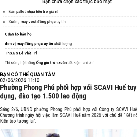
Bạn chưa chọn xác thực bảo mật.
Bán
pallet nhựa bến tre
giá rẻ
Xưởng
may vest đồng phục
uy tín
quatanghaianh.com.vn
Quần áo bảo hộ
May
đồng phục buồng phòng​
giá tốt
đơn vị may đồng phục uy tín
chất lượng
đồ bộ bé gái
ThS.BS Lê Viết Trí
Gợi ý
quà tặng tết độc lạ
Thi công hệ thống
Ống gió tròn xoắn
tiết kiệm chi phí
Đặt may
Đơn vị cung cấp
ao polo dong phuc
dịch vụ seo website tổng thể
doanh nghiệp
BẠN CÓ THỂ QUAN TÂM
02/06/2026 11:10
May
đồng phục quán trà sữa
chuẩn nhận diện
Phường Phong Phú phối hợp với SCAVI Huế tu
dụng, đào tạo 1.500 lao động
Sáng 2/6, UBND phường Phong Phú phối hợp với Công ty SCAVI Hu
Chương trình ngày hội việc làm SCAVI Huế năm 2026 với chủ đề “Kết nối
Kiến tạo tương lai”.