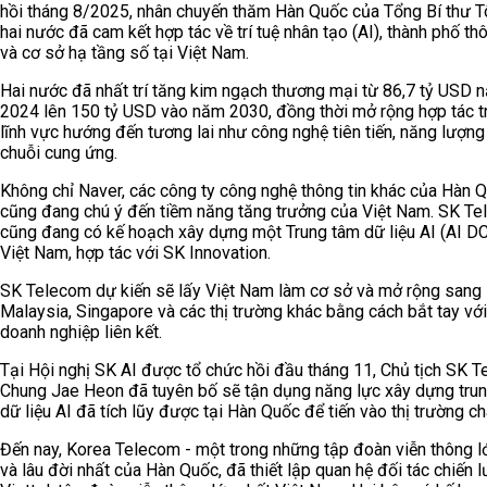
hồi tháng 8/2025, nhân chuyến thăm Hàn Quốc của Tổng Bí thư T
hai nước đã cam kết hợp tác về trí tuệ nhân tạo (AI), thành phố t
và cơ sở hạ tầng số tại Việt Nam.
Hai nước đã nhất trí tăng kim ngạch thương mại từ 86,7 tỷ USD 
2024 lên 150 tỷ USD vào năm 2030, đồng thời mở rộng hợp tác t
lĩnh vực hướng đến tương lai như công nghệ tiên tiến, năng lượng
chuỗi cung ứng.
Không chỉ Naver, các công ty công nghệ thông tin khác của Hàn 
cũng đang chú ý đến tiềm năng tăng trưởng của Việt Nam. SK T
cũng đang có kế hoạch xây dựng một Trung tâm dữ liệu AI (AI DC
Việt Nam, hợp tác với SK Innovation.
SK Telecom dự kiến sẽ lấy Việt Nam làm cơ sở và mở rộng sang
Malaysia, Singapore và các thị trường khác bằng cách bắt tay với
doanh nghiệp liên kết.
Tại Hội nghị SK AI được tổ chức hồi đầu tháng 11, Chủ tịch SK 
Chung Jae Heon đã tuyên bố sẽ tận dụng năng lực xây dựng tru
dữ liệu AI đã tích lũy được tại Hàn Quốc để tiến vào thị trường ch
Đến nay, Korea Telecom - một trong những tập đoàn viễn thông l
và lâu đời nhất của Hàn Quốc, đã thiết lập quan hệ đối tác chiến l