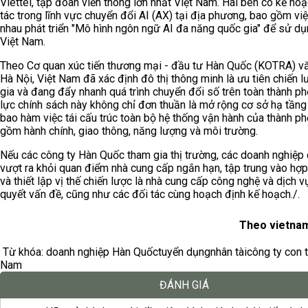
Viettel, tập đoàn viễn thông lớn nhất Việt Nam. Hai bên có kế ho
tác trong lĩnh vực chuyển đổi AI (AX) tại địa phương, bao gồm vi
nhau phát triển "Mô hình ngôn ngữ AI đa năng quốc gia" để sử dụ
Việt Nam.
Theo Cơ quan xúc tiến thương mại - đầu tư Hàn Quốc (KOTRA) v
Hà Nội, Việt Nam đã xác định đô thị thông minh là ưu tiên chiến 
gia và đang đẩy nhanh quá trình chuyển đổi số trên toàn thành p
lực chính sách này không chỉ đơn thuần là mở rộng cơ sở hạ tần
bao hàm việc tái cấu trúc toàn bộ hệ thống vận hành của thành ph
gồm hành chính, giao thông, năng lượng và môi trường.
Nếu các công ty Hàn Quốc tham gia thị trường, các doanh nghiệp 
vượt ra khỏi quan điểm nhà cung cấp ngắn hạn, tập trung vào hợ
và thiết lập vị thế chiến lược là nhà cung cấp công nghệ và dịch v
quyết vấn đề, cũng như các đối tác cùng hoạch định kế hoạch./.
Theo vietnam
Từ khóa:
doanh nghiệp Hàn Quốc
tuyển dụng
nhân tài
công ty con t
Nam
ĐÁNH GIÁ