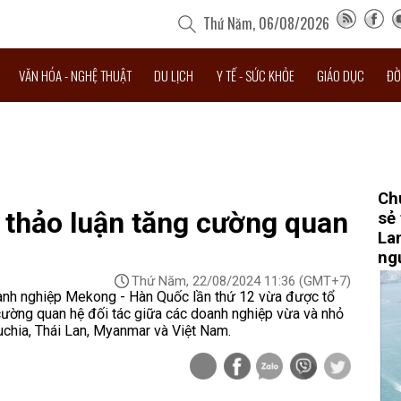
Thứ Năm, 06/08/2026
VĂN HÓA - NGHỆ THUẬT
DU LỊCH
Y TẾ - SỨC KHỎE
GIÁO DỤC
ĐỜ
Ch
thảo luận tăng cường quan
sẻ
La
ng
Thứ Năm, 22/08/2024 11:36
(GMT+7)
anh nghiệp Mekong - Hàn Quốc lần thứ 12 vừa được tổ
cường quan hệ đối tác giữa các doanh nghiệp vừa và nhỏ
hia, Thái Lan, Myanmar và Việt Nam.