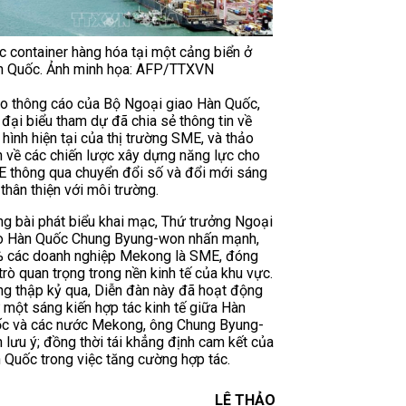
 container hàng hóa tại một cảng biển ở
n Quốc. Ảnh minh họa: AFP/TTXVN
o thông cáo của Bộ Ngoại giao Hàn Quốc,
 đại biểu tham dự đã chia sẻ thông tin về
h hình hiện tại của thị trường SME, và thảo
n về các chiến lược xây dựng năng lực cho
 thông qua chuyển đổi số và đổi mới sáng
 thân thiện với môi trường.
ng bài phát biểu khai mạc, Thứ trưởng Ngoại
o Hàn Quốc Chung Byung-won nhấn mạnh,
 các doanh nghiệp Mekong là SME, đóng
 trò quan trọng trong nền kinh tế của khu vực.
ng thập kỷ qua, Diễn đàn này đã hoạt động
 một sáng kiến hợp tác kinh tế giữa Hàn
c và các nước Mekong, ông Chung Byung-
 lưu ý; đồng thời tái khẳng định cam kết của
 Quốc trong việc tăng cường hợp tác.
LÊ THẢO