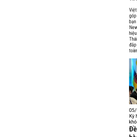
Việ
góp
bạn
New
hiệu
Thá
đắp 
toàn
05/
Kỳ 
khó
Đề