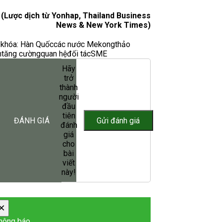
(Lược dịch từ Yonhap, Thailand Business
News & New York Times)
khóa:
Hàn Quốc
các nước Mekong
thảo
n
tăng cường
quan hệ
đối tác
SME
Hãy
trở
thành
người
đầu
tiên
ĐÁNH GIÁ
đánh
giá
cho
bài
viết
này!
×
hông báo