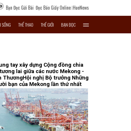
Bạn Đọc Gửi Bài
Đọc Báo Giấy Online
HueNews
I SỐNG
THỂ THAO
THẾ GIỚI
BẠN ĐỌC
ung tay xây dựng Cộng đồng chia
 tương lai giữa các nước Mekong -
n Thương
Hội nghị Bộ trưởng Những
ười bạn của Mekong lần thứ nhất