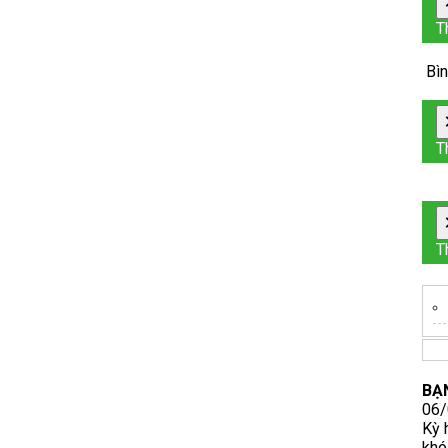
T
Bìn
T
T
BẠ
06/
Kỳ 
khó