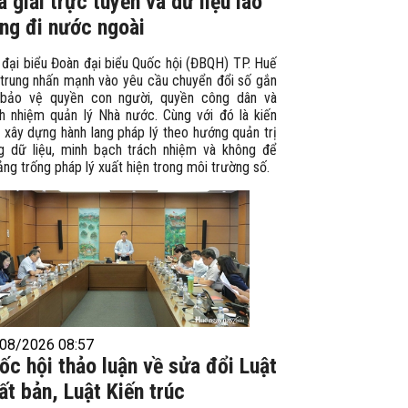
a giải trực tuyến và dữ liệu lao
ng đi nước ngoài
 đại biểu Đoàn đại biểu Quốc hội (ĐBQH) TP. Huế
 trung nhấn ​mạnh vào yêu cầu chuyển đổi số gắn
 bảo vệ quyền con người, quyền công dân và
ch nhiệm quản lý Nhà nước. Cùng với đó là kiến
 xây dựng hành lang pháp lý theo hướng quản trị
g dữ liệu, minh bạch trách nhiệm và không để
ng trống pháp lý xuất hiện trong môi trường số.
08/2026 08:57
ốc hội thảo luận về sửa đổi Luật
ất bản, Luật Kiến trúc