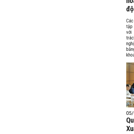
hò
độ
Các
tập
với
trá
nghị
bằn
khoả
05/
Qu
Xu