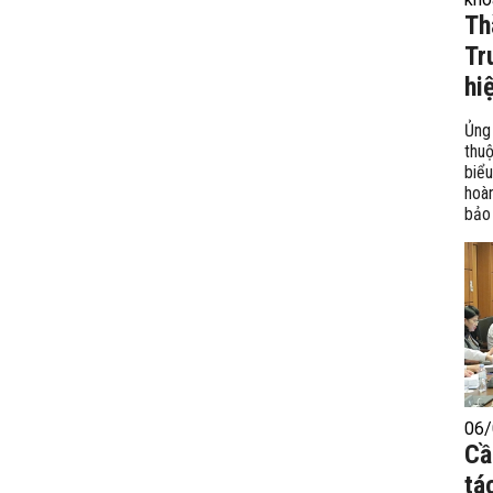
Th
Tr
hi
Ủng 
thu
biểu
hoàn
bảo 
06/
Cầ
tá