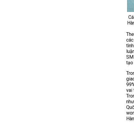
Các
Hà
The
các
tìn
luậ
SME
tạo
Tro
gia
99%
vai
Tro
như
Quố
won
Hàn