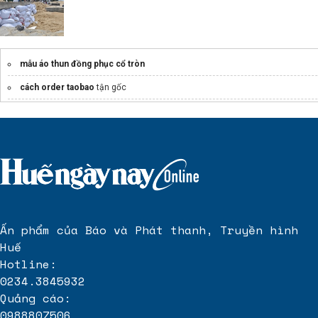
mẫu áo thun đồng phục cổ tròn
cách order taobao
tận gốc
Tổng hợp
gọng kính cận nam vuông
Tin tức Cà Phê
Nhà phân phối
máy thổi khí
uy tín tại TPHCM
Ấn phẩm của Báo và Phát thanh, Truyền hình
Huế
Hotline:
0234.3845932
Quảng cáo:
0988807506