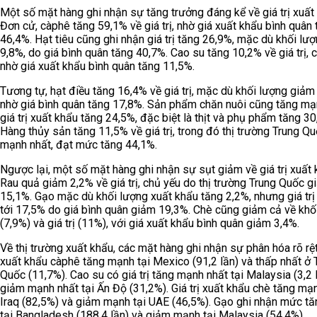
Một số mặt hàng ghi nhận sự tăng trưởng đáng kể về giá trị xuất
Đơn cử, càphê tăng 59,1% về giá trị, nhờ giá xuất khẩu bình quân
46,4%. Hạt tiêu cũng ghi nhận giá trị tăng 26,9%, mặc dù khối lư
9,8%, do giá bình quân tăng 40,7%. Cao su tăng 10,2% về giá trị, 
nhờ giá xuất khẩu bình quân tăng 11,5%.
Tương tự, hạt điều tăng 16,4% về giá trị, mặc dù khối lượng giảm
nhờ giá bình quân tăng 17,8%. Sản phẩm chăn nuôi cũng tăng mạ
giá trị xuất khẩu tăng 24,5%, đặc biệt là thịt và phụ phẩm tăng 30
Hàng thủy sản tăng 11,5% về giá trị, trong đó thị trường Trung Q
mạnh nhất, đạt mức tăng 44,1%.
Ngược lại, một số mặt hàng ghi nhận sự sụt giảm về giá trị xuất 
Rau quả giảm 2,2% về giá trị, chủ yếu do thị trường Trung Quốc g
15,1%. Gạo mặc dù khối lượng xuất khẩu tăng 2,2%, nhưng giá trị
tới 17,5% do giá bình quân giảm 19,3%. Chè cũng giảm cả về khố
(7,9%) và giá trị (11%), với giá xuất khẩu bình quân giảm 3,4%.
Về thị trường xuất khẩu, các mặt hàng ghi nhận sự phân hóa rõ rệt.
xuất khẩu càphê tăng mạnh tại Mexico (91,2 lần) và thấp nhất ở 
Quốc (11,7%). Cao su có giá trị tăng mạnh nhất tại Malaysia (3,2 
giảm mạnh nhất tại Ấn Độ (31,2%). Giá trị xuất khẩu chè tăng mạn
Iraq (82,5%) và giảm mạnh tại UAE (46,5%). Gạo ghi nhận mức t
tại Bangladesh (188,4 lần) và giảm mạnh tại Malaysia (54,4%).