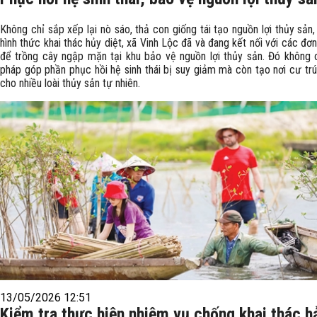
Không chỉ sắp xếp lại nò sáo, thả con giống tái tạo nguồn lợi thủy sả
hình thức khai thác hủy diệt, xã Vinh Lộc đã và đang kết nối với các đơn
để trồng cây ngập mặn tại khu bảo vệ nguồn lợi thủy sản. Đó không ch
pháp góp phần phục hồi hệ sinh thái bị suy giảm mà còn tạo nơi cư trú
cho nhiều loài thủy sản tự nhiên.
13/05/2026 12:51
Kiểm tra thực hiện nhiệm vụ chống khai thác h