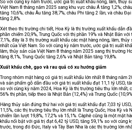
So với cùng kỳ năm trước, ước giá trị xuất khẩu nông, lâm, thủy 
Việt Nam 8 tháng năm 2025 sang khu vực châu Á tăng 1,2%; châ
tăng 10,6%; châu Âu tăng 38,7%; châu Phi tăng 2 lần; và châu Đạ
tăng 2,8%.
Xét theo thị trường chi tiết, Hoa Kỳ là thị trường xuất khẩu dẫn đầ
phần chiếm 20,9%, Trung Quốc với thị phần 19% và Nhật Bản với 
7,1%, đây là 3 thị trường xuất khẩu các mặt hàng nông, lâm, thủy 
nhất của Việt Nam. So với cùng kỳ năm trước, ước giá trị xuất kh
lâm, thủy sản của Việt Nam 8 tháng năm 2025 sang thị trường H
tăng 8,1%, Trung Quốc tăng 2,6% và Nhật Bản tăng 19,8%.
Xuất khẩu chè, gạo và rau quả có xu hướng giảm
Trong nhóm mặt hàng có giá trị xuất khẩu lớn nhất 8 tháng năm 2
và sản phẩm gỗ dẫn đầu với giá trị xuất khẩu đạt 11,1 tỷ USD, t
so với cùng kỳ năm 2024, Hoa Kỳ là thị trường tiêu thụ lớn nhất, 
56% thị phần, tiếp theo là Nhật Bản (12,4%) và Trung Quốc (10,9%
Hàng thủy sản đứng thứ hai với giá trị xuất khẩu đạt 7,03 tỷ USD,
11,5%, các thị trường tiêu thụ lớn nhất là Trung Quốc, Hoa Kỳ và 
chiếm lần lượt 19,8%, 17,2% và 15,1%. Càphê cũng là một mặt hà
khẩu nổi bật với giá trị đạt 6,42 tỷ USD, tăng 59,1% so với cùng 
trước, trong đó Đức, Italy và Tây Ban Nha là các thị trường lớn nh