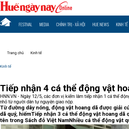
FESTIVAL
MEDIA
CHÍNH TRỊ - XÃ HỘI
HUE NEWS
KINH TẾ
Trang chủ
Kinh tế
Kinh tế
Tiếp nhận 4 cá thể động vật h
HNN.VN - Ngày 12/5, các đơn vị kiểm lâm tiếp nhận 1 cá thể động v
nhỏ từ người dân tự nguyện giao nộp.
Từ đường dây nóng, động vật hoang dã được giải cứ
dã quý, hiếm
Tiếp nhận 3 cá thể động vật hoang dã 
tên trong Sách đỏ Việt Nam
Nhiều cá thể động vật q