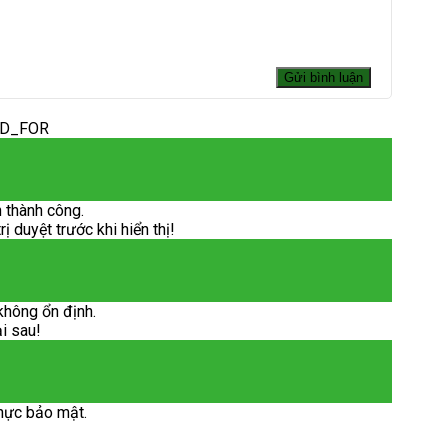
ED_FOR
 thành công.
 duyệt trước khi hiển thị!
không ổn định.
ại sau!
hực bảo mật.