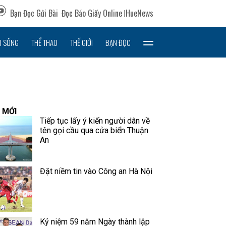
Bạn Đọc Gửi Bài
Đọc Báo Giấy Online
HueNews
I SỐNG
THỂ THAO
THẾ GIỚI
BẠN ĐỌC
 MỚI
Tiếp tục lấy ý kiến người dân về
tên gọi cầu qua cửa biển Thuận
An
Đặt niềm tin vào Công an Hà Nội
Kỷ niệm 59 năm Ngày thành lập