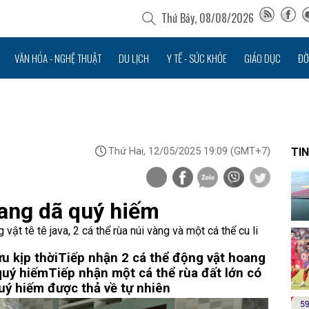
Thứ Bảy, 08/08/2026
VĂN HÓA - NGHỆ THUẬT
DU LỊCH
Y TẾ - SỨC KHỎE
GIÁO DỤC
ĐỜ
Thứ Hai, 12/05/2025 19:09
(GMT+7)
TIN
oang dã quý hiếm
ật tê tê java, 2 cá thể rùa núi vàng và một cá thể cu li
u kịp thời
Tiếp nhận 2 cá thể động vật hoang
quý hiếm
Tiếp nhận một cá thể rùa đất lớn có
uý hiếm được thả về tự nhiên