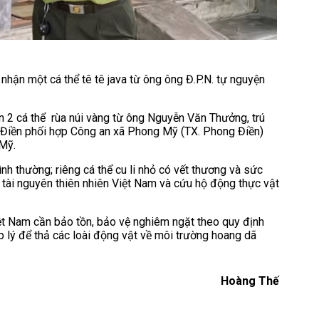
hận một cá thể tê tê java từ ông ông Đ.P.N. tự nguyện
 2 cá thể rùa núi vàng từ ông Nguyễn Văn Thưởng, trú
Điền phối hợp Công an xã Phong Mỹ (TX. Phong Điền)
 Mỹ.
ình thường; riêng cá thể cu li nhỏ có vết thương và sức
tài nguyên thiên nhiên Việt Nam và cứu hộ động thực vật
iệt Nam cần bảo tồn, bảo vệ nghiêm ngặt theo quy định
p lý để thả các loài động vật về môi trường hoang dã
Hoàng Thế