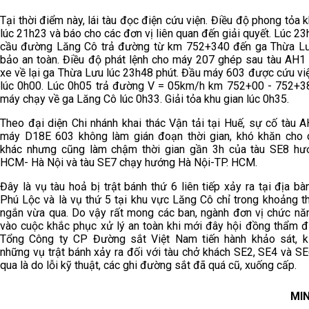
Tại thời điểm này, lái tàu đọc điện cứu viện. Điều độ phong tỏa 
lúc 21h23 và báo cho các đơn vị liên quan đến giải quyết. Lúc 23
cầu đường Lăng Cô trả đường từ km 752+340 đến ga Thừa 
bảo an toàn. Điều độ phát lệnh cho máy 207 ghép sau tàu AH1
xe về lại ga Thừa Lưu lúc 23h48 phút. Đầu máy 603 được cứu vi
lúc 0h00. Lúc 0h05 trả đường V = 05km/h km 752+00 - 752+3
máy chạy về ga Lăng Cô lúc 0h33. Giải tỏa khu gian lúc 0h35.
Theo đại diện Chi nhánh khai thác Vận tải tại Huế, sự cố tàu 
máy D18E 603 không làm gián đoạn thời gian, khó khăn cho 
khác nhưng cũng làm chậm thời gian gần 3h của tàu SE8 hư
HCM- Hà Nội và tàu SE7 chạy hướng Hà Nội-TP. HCM.
Đây là vụ tàu hoả bị trật bánh thứ 6 liên tiếp xảy ra tại địa bà
Phú Lộc và là vụ thứ 5 tại khu vực Lăng Cô chỉ trong khoảng th
ngắn vừa qua. Do vậy rất mong các ban, ngành đơn vị chức n
vào cuộc khắc phục xử lý an toàn khi mới đây hội đồng thẩm đ
Tổng Công ty CP Đường sắt Việt Nam tiến hành khảo sát, k
những vụ trật bánh xảy ra đối với tàu chở khách SE2, SE4 và S
qua là do lỗi kỹ thuật, các ghi đường sắt đã quá cũ, xuống cấp.
MI