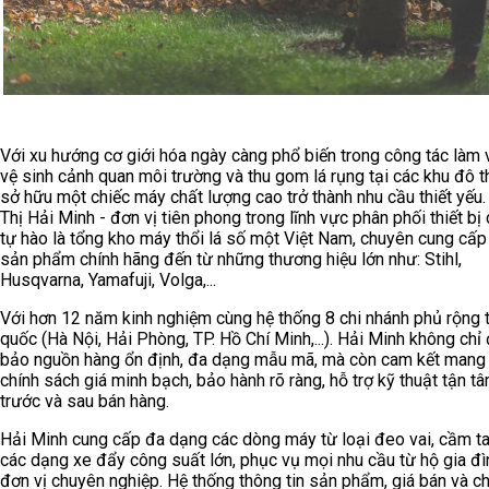
Với xu hướng cơ giới hóa ngày càng phổ biến trong công tác làm 
vệ sinh cảnh quan môi trường và thu gom lá rụng tại các khu đô th
sở hữu một chiếc máy chất lượng cao trở thành nhu cầu thiết yếu.
Thị Hải Minh - đơn vị tiên phong trong lĩnh vực phân phối thiết bị 
tự hào là tổng kho máy thổi lá số một Việt Nam, chuyên cung cấp
sản phẩm chính hãng đến từ những thương hiệu lớn như: Stihl,
Husqvarna, Yamafuji, Volga,...
Với hơn 12 năm kinh nghiệm cùng hệ thống 8 chi nhánh phủ rộng 
quốc (Hà Nội, Hải Phòng, TP. Hồ Chí Minh,...). Hải Minh không ch
bảo nguồn hàng ổn định, đa dạng mẫu mã, mà còn cam kết mang
chính sách giá minh bạch, bảo hành rõ ràng, hỗ trợ kỹ thuật tận t
trước và sau bán hàng.
Hải Minh cung cấp đa dạng các dòng máy từ loại đeo vai, cầm t
các dạng xe đẩy công suất lớn, phục vụ mọi nhu cầu từ hộ gia đ
đơn vị chuyên nghiệp. Hệ thống thông tin sản phẩm, giá bán và 