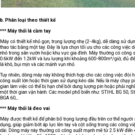
b. Phân loại theo thiết kế
*** Máy thổi lá cầm tay
Máy có thiết kế nhỏ gọn, trọng lượng nhẹ (2-4kg), dễ dàng sử dụ
thao tác bằng một tay. Đây là lựa chọn tối ưu cho các công việc 
nhỏ trong sân vườn hoặc khu vực gia đình. Máy thường có công s
0.6kW đến 1.2kW và lưu lượng khí khoảng 600-800m³/giờ, đủ để
lá khô, bụi mịn và các mảnh vụn nhỏ.
Tuy nhiên, dòng máy này không thích hợp cho các công việc đòi h
công suất lớn hoặc thời gian sử dụng kéo dài. Nếu là máy chạy pi
gian làm việc có thể bị hạn chế bởi dung lượng pin hoặc phải ngh
một thời gian vận hành. Các model phổ biến như: STIHL BG 50, St
BGA 60,...
*** Máy thổi lá đeo vai
Máy được thiết kế để phân bố trọng lượng đều trên cơ thể người
dụng, giúp giảm bớt áp lực lên tay và cột sống trong các công vi
dài. Dòng máy này thường có công suất mạnh mẽ từ 2.5 kW đến