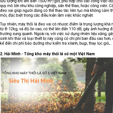
lưu lượng khí lên đến 1500 m³/giờ, phù hợp cho các công việc d
quy mô lớn như khu công nghiệp, sân thể thao, hoặc công viên. Cấ
đeo vai giúp người dùng có thể thao tác liên tục mà không cảm t
mỏi, đặc biệt trong các điều kiện làm việc khắc nghiệt.
Tuy nhiên, máy thổi lá đeo vai có nhược điểm là trọng lượng khá 
từ 8-12kg, và độ ồn cao, có thể lên đến 110 dB, gây ảnh hưởng 
trường xung quanh. Ngoài ra, với việc sử dụng nhiên liệu xăng, gâ
sinh khí thải và loại thiết bị này cũng có chi phí ban đầu cao hơn,
kể đến chi phí bảo dưỡng như kiểm tra xilanh, bugi, thay lọc gió,...
2. Hải Minh - Tổng kho máy thổi lá số một Việt Nam