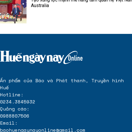
Australia
Ấn phẩm của Báo và Phát thanh, Truyền hình
Huế
Hotline:
0234.3845932
Quảng cáo:
0988807506
Email:
baohuengaynayonline@gmail.com