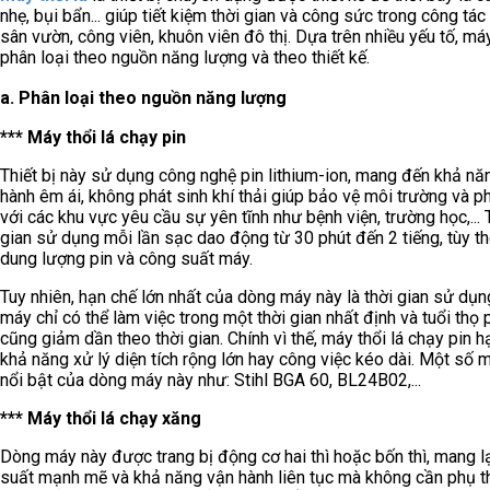
nhẹ, bụi bẩn... giúp tiết kiệm thời gian và công sức trong công tác
sân vườn, công viên, khuôn viên đô thị. Dựa trên nhiều yếu tố, m
phân loại theo nguồn năng lượng và theo thiết kế.
a. Phân loại theo nguồn năng lượng
*** Máy thổi lá chạy pin
Thiết bị này sử dụng công nghệ pin lithium-ion, mang đến khả nă
hành êm ái, không phát sinh khí thải giúp bảo vệ môi trường và p
với các khu vực yêu cầu sự yên tĩnh như bệnh viện, trường học,... 
gian sử dụng mỗi lần sạc dao động từ 30 phút đến 2 tiếng, tùy t
dung lượng pin và công suất máy.
Tuy nhiên, hạn chế lớn nhất của dòng máy này là thời gian sử dụng
máy chỉ có thể làm việc trong một thời gian nhất định và tuổi thọ 
cũng giảm dần theo thời gian. Chính vì thế, máy thổi lá chạy pin h
khả năng xử lý diện tích rộng lớn hay công việc kéo dài. Một số 
nổi bật của dòng máy này như: Stihl BGA 60, BL24B02,...
*** Máy thổi lá chạy xăng
Dòng máy này được trang bị động cơ hai thì hoặc bốn thì, mang l
suất mạnh mẽ và khả năng vận hành liên tục mà không cần phụ t