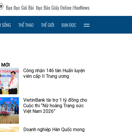
Bạn Đọc Gửi Bài
Đọc Báo Giấy Online
HueNews
I SỐNG
THỂ THAO
THẾ GIỚI
BẠN ĐỌC
 MỚI
Công nhận 146 tân Huấn luyện
viên cấp II Trung ương
VietinBank tài trợ 1 tỷ đồng cho
Cuộc thi “Nữ hoàng Trang sức
Việt Nam 2026”
Doanh nghiệp Hàn Quốc mong