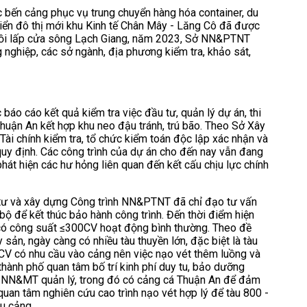
bến cảng phục vụ trung chuyển hàng hóa container, du
triển đô thị mới khu Kinh tế Chân Mây - Lăng Cô đã được
t bồi lấp cửa sông Lạch Giang, năm 2023, Sở NN&PTNT
 nghiệp, các sở ngành, địa phương kiểm tra, khảo sát,
áo cáo kết quả kiểm tra việc đầu tư, quản lý dự án, thi
huận An kết hợp khu neo đậu tránh, trú bão. Theo Sở Xây
i chính kiểm tra, tổ chức kiểm toán độc lập xác nhận và
uy định. Các công trình của dự án cho đến nay vẫn đang
át hiện các hư hỏng liên quan đến kết cấu chịu lực chính
tư và xây dựng Công trình NN&PTNT đã chỉ đạo tư vấn
bộ để kết thúc bảo hành công trình. Đến thời điểm hiện
i có công suất ≤300CV hoạt động bình thường. Theo đề
 sản, ngày càng có nhiều tàu thuyền lớn, đặc biệt là tàu
0CV có nhu cầu vào cảng nên việc nạo vét thêm luồng và
hành phố quan tâm bố trí kinh phí duy tu, bảo dưỡng
ở NN&MT quản lý, trong đó có cảng cá Thuận An để đảm
quan tâm nghiên cứu cao trình nạo vét hợp lý để tàu 800 -
u cảng.