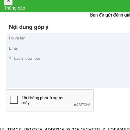
×
Thông báo
Bạn đã gửi đánh giá
Nội dung góp ý
IP_TRACK_REMOTE_ADDR216.73.216.151HTTP_X_FORWAR