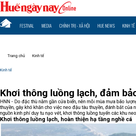
FESTIVAL
MEDIA
CHÍNH TRỊ - XÃ HỘI
HUE NEWS
KINH TẾ
Trang chủ
Kinh tế
Kinh tế
Khơi thông luồng lạch, đảm bả
HNN - Do đặc thù nằm gần cửa biển, nên mỗi mùa mưa bão lượng b
thuyền, gây khó khăn cho việc neo đậu tàu thuyền, đánh bắt của ng
nguồn kinh phí duy tu nạo vét, khơi thông luồng tuyến các khu ne
Khơi thông luồng lạch, hoàn thiện hạ tầng nghề cá