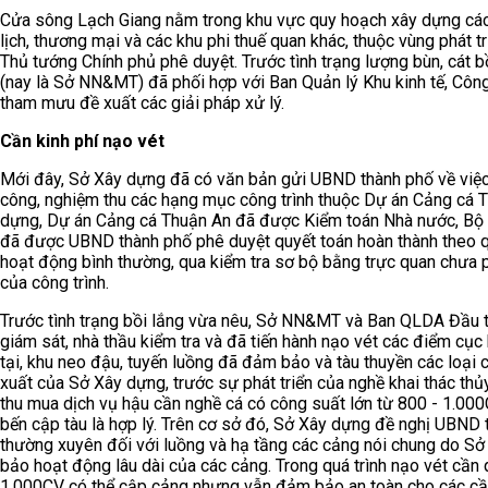
Cửa sông Lạch Giang nằm trong khu vực quy hoạch xây dựng các 
lịch, thương mại và các khu phi thuế quan khác, thuộc vùng phát 
Thủ tướng Chính phủ phê duyệt. Trước tình trạng lượng bùn, cá
(nay là Sở NN&MT) đã phối hợp với Ban Quản lý Khu kinh tế, Công
tham mưu đề xuất các giải pháp xử lý.
Cần kinh phí nạo vét
Mới đây, Sở Xây dựng đã có văn bản gửi UBND thành phố về việc b
công, nghiệm thu các hạng mục công trình thuộc Dự án Cảng cá T
dựng, Dự án Cảng cá Thuận An đã được Kiểm toán Nhà nước, Bộ Tà
đã được UBND thành phố phê duyệt quyết toán hoàn thành theo q
hoạt động bình thường, qua kiểm tra sơ bộ bằng trực quan chưa ph
của công trình.
Trước tình trạng bồi lắng vừa nêu, Sở NN&MT và Ban QLDA Đầu 
giám sát, nhà thầu kiểm tra và đã tiến hành nạo vét các điểm cục 
tại, khu neo đậu, tuyến luồng đã đảm bảo và tàu thuyền các loạ
xuất của Sở Xây dựng, trước sự phát triển của nghề khai thác thủy
thu mua dịch vụ hậu cần nghề cá có công suất lớn từ 800 - 1.00
bến cập tàu là hợp lý. Trên cơ sở đó, Sở Xây dựng đề nghị UBND t
thường xuyên đối với luồng và hạ tầng các cảng nói chung do S
bảo hoạt động lâu dài của các cảng. Trong quá trình nạo vét cần 
1.000CV có thể cập cảng nhưng vẫn đảm bảo an toàn cho các cầ