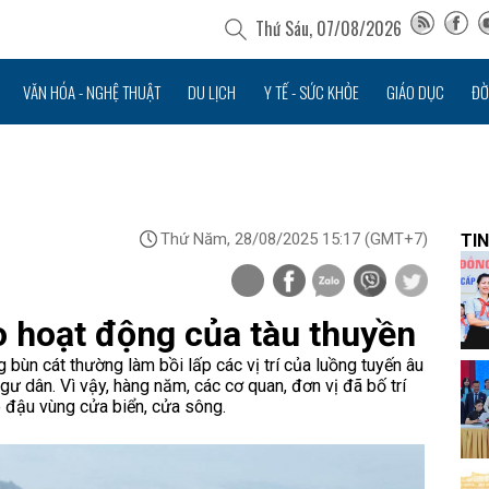
Thứ Sáu, 07/08/2026
VĂN HÓA - NGHỆ THUẬT
DU LỊCH
Y TẾ - SỨC KHỎE
GIÁO DỤC
ĐỜ
Thứ Năm, 28/08/2025 15:17
(GMT+7)
TIN
o hoạt động của tàu thuyền
ùn cát thường làm bồi lấp các vị trí của luồng tuyến âu
ư dân. Vì vậy, hàng năm, các cơ quan, đơn vị đã bố trí
o đậu vùng cửa biển, cửa sông.