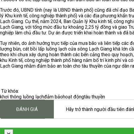
Trước đó, UBND tỉnh (nay là UBND thành phố) cũng đã chỉ đạo Ban
lý Khu kinh tế, công nghiệp thành phố) và các địa phương khẩn trư
Lạch Giang. Cụ thể, năm 2024, Ban Quản lý Khu kinh tế, công ngh
Lạch Giang, với tổng mức đầu tư khoảng 2,25 tỷ đồng và giao Trun
nghiệp làm chủ đầu tư. Dự án được triển khai hoàn thành và đã 
Tuy nhiên, do ảnh hưởng trực tiếp của mưa bão và liên tiếp các 
lượng bùn, cát bồi lấp luồng lạch cửa sông Lạch Giang khá lớn c
theo khi chưa xây dựng hoàn thành các bến cảng theo quy hoạch,
khu Kinh tế, công nghiệp thành phố hàng năm bố trí kinh phí và c
Lạch Giang nhằm đảm bảo an toàn cho tàu thuyền của ngư dân ra
Từ khóa:
khơi thông luồng lạch
đảm bảo
hoạt động
tàu thuyền
ĐÁNH GIÁ
Hãy trở thành người đầu tiên đánh