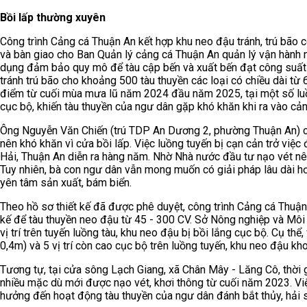
Bồi lấp thường xuyên
Công trình Cảng cá Thuận An kết hợp khu neo đậu tránh, trú bão
và bàn giao cho Ban Quản lý cảng cá Thuận An quản lý vận hành nă
dụng đảm bảo quy mô để tàu cập bến và xuất bến đạt công suất 
tránh trú bão cho khoảng 500 tàu thuyền các loại có chiều dài từ 
điểm từ cuối mùa mưa lũ năm 2024 đầu năm 2025, tại một số luồ
cục bộ, khiến tàu thuyền của ngư dân gặp khó khăn khi ra vào cản
Ông Nguyễn Văn Chiến (trú TDP An Dương 2, phường Thuận An) ch
nên khó khăn vì cửa bồi lấp. Việc luồng tuyến bị cạn cản trở việc
Hải, Thuận An diễn ra hàng năm. Nhờ Nhà nước đầu tư nạo vét n
Tuy nhiên, bà con ngư dân vẫn mong muốn có giải pháp lâu dài hơn
yên tâm sản xuất, bám biển.
Theo hồ sơ thiết kế đã được phê duyệt, công trình Cảng cá Thuận 
kế để tàu thuyền neo đậu từ 45 - 300 CV. Sở Nông nghiệp và Môi
vị trí trên tuyến luồng tàu, khu neo đậu bị bồi lắng cục bộ. Cụ thể
0,4m) và 5 vị trí còn cao cục bộ trên luồng tuyến, khu neo đậu k
Tương tự, tại cửa sông Lạch Giang, xã Chân Mây - Lăng Cô, thời g
nhiều mặc dù mới được nạo vét, khơi thông từ cuối năm 2023. Việ
hưởng đến hoạt động tàu thuyền của ngư dân đánh bắt thủy, hải 