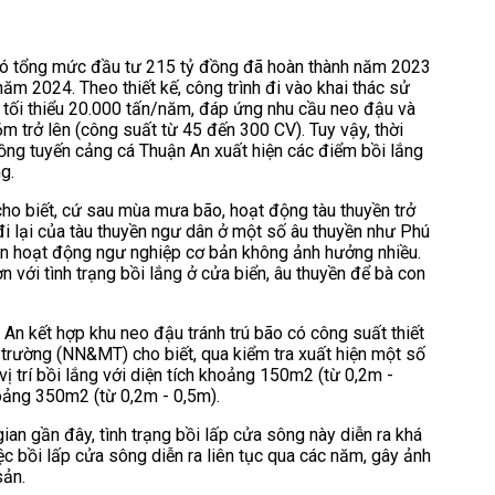
 có tổng mức đầu tư 215 tỷ đồng đã hoàn thành năm 2023
m 2024. Theo thiết kế, công trình đi vào khai thác sử
tối thiểu 20.000 tấn/năm, đáp ứng nhu cầu neo đậu và
6m trở lên (công suất từ 45 đến 300 CV). Tuy vậy, thời
ng tuyến cảng cá Thuận An xuất hiện các điểm bồi lắng
g.
o biết, cứ sau mùa mưa bão, hoạt động tàu thuyền trở
 đi lại của tàu thuyền ngư dân ở một số âu thuyền như Phú
ên hoạt động ngư nghiệp cơ bản không ảnh hưởng nhiều.
 với tình trạng bồi lắng ở cửa biển, âu thuyền để bà con
An kết hợp khu neo đậu tránh trú bão có công suất thiết
 trường (NN&MT) cho biết, qua kiểm tra xuất hiện một số
, vị trí bồi lắng với diện tích khoảng 150m2 (từ 0,2m -
hoảng 350m2 (từ 0,2m - 0,5m).
ian gần đây, tình trạng bồi lấp cửa sông này diễn ra khá
c bồi lấp cửa sông diễn ra liên tục qua các năm, gây ảnh
sản.