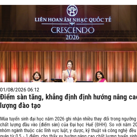
01/08/2026 06:12
Điểm sàn tăng, khẳng định định hướng nâng ca
lượng đào tạo
Mùa tuyển sinh đại học năm 2026 ghi nhận nhiều thay đổi trong ngưỡn
chất lượng đầu vào (điểm sàn) của Đại học Huế (ĐHH). So với năm 20
nhóm ngành thuộc các lĩnh vực luật, y dược, kỹ thuật và công nghệ đều
quân từ 0,5 - 1 điểm, cho thấy xu hướng nâng cao chất lượng tuyển sin