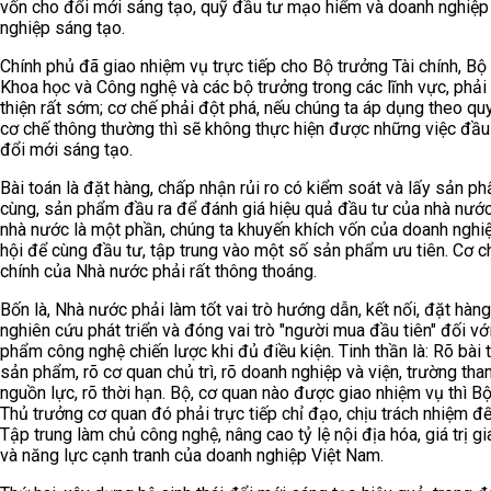
vốn cho đổi mới sáng tạo, quỹ đầu tư mạo hiểm và doanh nghiệp
nghiệp sáng tạo.
Chính phủ đã giao nhiệm vụ trực tiếp cho Bộ trưởng Tài chính, Bộ
Khoa học và Công nghệ và các bộ trưởng trong các lĩnh vực, phải
thiện rất sớm; cơ chế phải đột phá, nếu chúng ta áp dụng theo quy 
cơ chế thông thường thì sẽ không thực hiện được những việc đầu
đổi mới sáng tạo.
Bài toán là đặt hàng, chấp nhận rủi ro có kiểm soát và lấy sản p
cùng, sản phẩm đầu ra để đánh giá hiệu quả đầu tư của nhà nước
nhà nước là một phần, chúng ta khuyến khích vốn của doanh nghi
hội để cùng đầu tư, tập trung vào một số sản phẩm ưu tiên. Cơ ch
chính của Nhà nước phải rất thông thoáng.
Bốn là, Nhà nước phải làm tốt vai trò hướng dẫn, kết nối, đặt hàng
nghiên cứu phát triển và đóng vai trò "người mua đầu tiên" đối vớ
phẩm công nghệ chiến lược khi đủ điều kiện. Tinh thần là: Rõ bài t
sản phẩm, rõ cơ quan chủ trì, rõ doanh nghiệp và viện, trường tham
nguồn lực, rõ thời hạn. Bộ, cơ quan nào được giao nhiệm vụ thì Bộ
Thủ trưởng cơ quan đó phải trực tiếp chỉ đạo, chịu trách nhiệm đ
Tập trung làm chủ công nghệ, nâng cao tỷ lệ nội địa hóa, giá trị gi
và năng lực cạnh tranh của doanh nghiệp Việt Nam.