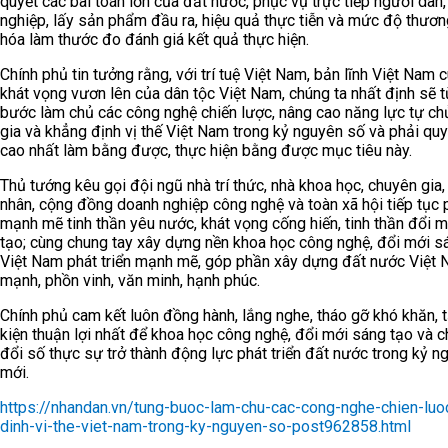
quyết các bài toán lớn của đất nước, phục vụ trực tiếp người dân
nghiệp, lấy sản phẩm đầu ra, hiệu quả thực tiễn và mức độ thươ
hóa làm thước đo đánh giá kết quả thực hiện.
Chính phủ tin tưởng rằng, với trí tuệ Việt Nam, bản lĩnh Việt Nam 
khát vọng vươn lên của dân tộc Việt Nam, chúng ta nhất định sẽ 
bước làm chủ các công nghệ chiến lược, nâng cao năng lực tự ch
gia và khẳng định vị thế Việt Nam trong kỷ nguyên số và phải qu
cao nhất làm bằng được, thực hiện bằng được mục tiêu này.
Thủ tướng kêu gọi đội ngũ nhà trí thức, nhà khoa học, chuyên gia
nhân, cộng đồng doanh nghiệp công nghệ và toàn xã hội tiếp tục 
mạnh mẽ tinh thần yêu nước, khát vọng cống hiến, tinh thần đổi 
tạo; cùng chung tay xây dựng nền khoa học công nghệ, đổi mới s
Việt Nam phát triển mạnh mẽ, góp phần xây dựng đất nước Việt 
mạnh, phồn vinh, văn minh, hạnh phúc.
Chính phủ cam kết luôn đồng hành, lắng nghe, tháo gỡ khó khăn, 
kiện thuận lợi nhất để khoa học công nghệ, đổi mới sáng tạo và 
đổi số thực sự trở thành động lực phát triển đất nước trong kỷ n
mới.
https://nhandan.vn/tung-buoc-lam-chu-cac-cong-nghe-chien-luo
dinh-vi-the-viet-nam-trong-ky-nguyen-so-post962858.html