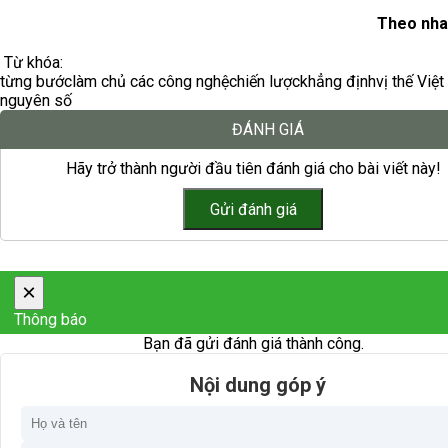
Theo nha
Từ khóa:
từng bước
làm chủ các công nghệ
chiến lược
khẳng định
vị thế Việ
nguyên số
ĐÁNH GIÁ
Hãy trở thành người đầu tiên đánh giá cho bài viết này!
×
Thông báo
Bạn đã gửi đánh giá thành công.
Nội dung góp ý