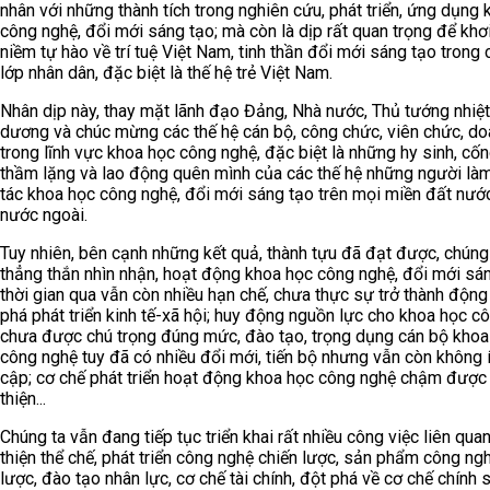
nhân với những thành tích trong nghiên cứu, phát triển, ứng dụng
công nghệ, đổi mới sáng tạo; mà còn là dịp rất quan trọng để khơ
niềm tự hào về trí tuệ Việt Nam, tinh thần đổi mới sáng tạo trong 
lớp nhân dân, đặc biệt là thế hệ trẻ Việt Nam.
Nhân dịp này, thay mặt lãnh đạo Đảng, Nhà nước, Thủ tướng nhiệt 
dương và chúc mừng các thế hệ cán bộ, công chức, viên chức, d
trong lĩnh vực khoa học công nghệ, đặc biệt là những hy sinh, cốn
thầm lặng và lao động quên mình của các thế hệ những người là
tác khoa học công nghệ, đổi mới sáng tạo trên mọi miền đất nướ
nước ngoài.
Tuy nhiên, bên cạnh những kết quả, thành tựu đã đạt được, chúng
thẳng thắn nhìn nhận, hoạt động khoa học công nghệ, đổi mới sá
thời gian qua vẫn còn nhiều hạn chế, chưa thực sự trở thành động 
phá phát triển kinh tế-xã hội; huy động nguồn lực cho khoa học c
chưa được chú trọng đúng mức, đào tạo, trọng dụng cán bộ khoa
công nghệ tuy đã có nhiều đổi mới, tiến bộ nhưng vẫn còn không í
cập; cơ chế phát triển hoạt động khoa học công nghệ chậm được
thiện...
Chúng ta vẫn đang tiếp tục triển khai rất nhiều công việc liên qua
thiện thể chế, phát triển công nghệ chiến lược, sản phẩm công ng
lược, đào tạo nhân lực, cơ chế tài chính, đột phá về cơ chế chính 