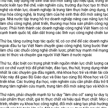
Thứ hai, xây dựng hệ sinh thái đổi mới sáng tạo hiệu quả, trong 
nước kiến tạo thể chế; viện nghiên cứu, trường đại học tạo tri thứ
nghệ và nhân lực; doanh nghiệp là trung tâm thực hiện ứng dụng,
mại hóa công nghệ, là trung tâm của hệ sinh thái đổi mới sáng tạ
gia. Nhà nước tập trung hỗ trợ doanh nghiệp nâng cao năng lực hấ
làm chủ công nghệ, phát triển, thương mại hóa sản phẩm công ng
lược. Phải hình thành các doanh nghiệp công nghệ Việt Nam có n
cạnh tranh quốc tế, dẫn dắt trong các lĩnh vực công nghệ chiến lư
Thứ ba, tăng cường hợp tác quốc tế; có cơ chế để các doanh ngh
ngoài đầu tư tại Việt Nam chuyển giao công nghệ; từng bước tha
làm chủ các chuỗi công nghệ chiến lược; phát huy mạnh mẽ mạng
các trí thức và chuyên gia người Việt Nam ở nước ngoài.
Thứ tư, đặc biệt coi trọng phát triển nguồn nhân lực chất lượng ca
có cơ chế vượt trội để phát hiện, đào tạo, thu hút, trọng dụng nhân 
nhất là các chuyên gia đầu ngành, nhà khoa học trẻ và nhân tài cô
Việc này đã giao Bộ Giáo dục và Đào tạo cùng Bộ Khoa học và C
triển khai. Các trường đại học, viện nghiên cứu cần phấn đấu trở 
trung tâm nghiên cứu mạnh, trung tâm đổi mới sáng tạo và khởi n
Thứ năm, phải chuyển mạnh từ tư duy “làm cho có" sang tư duy t
sản phẩm thực chất, giá trị thực chất và hiệu quả thực chất. Mọi
trình, nhiệm vụ khoa học công nghệ, đổi mới sáng tạo phải hướng 