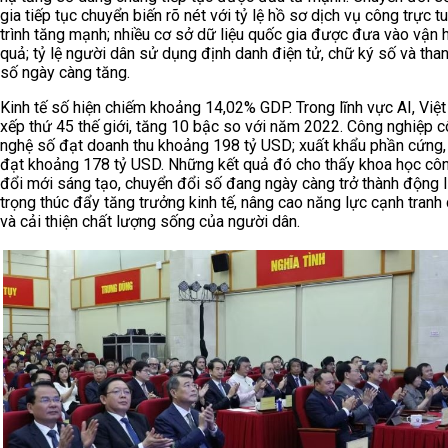
gia tiếp tục chuyển biến rõ nét với tỷ lệ hồ sơ dịch vụ công trực t
trình tăng mạnh; nhiều cơ sở dữ liệu quốc gia được đưa vào vận 
quả; tỷ lệ người dân sử dụng định danh điện tử, chữ ký số và tha
số ngày càng tăng.
Kinh tế số hiện chiếm khoảng 14,02% GDP. Trong lĩnh vực AI, Việ
xếp thứ 45 thế giới, tăng 10 bậc so với năm 2022. Công nghiệp 
nghệ số đạt doanh thu khoảng 198 tỷ USD; xuất khẩu phần cứng,
đạt khoảng 178 tỷ USD. Những kết quả đó cho thấy khoa học côn
đổi mới sáng tạo, chuyển đổi số đang ngày càng trở thành động 
trọng thúc đẩy tăng trưởng kinh tế, nâng cao năng lực cạnh tranh
và cải thiện chất lượng sống của người dân.