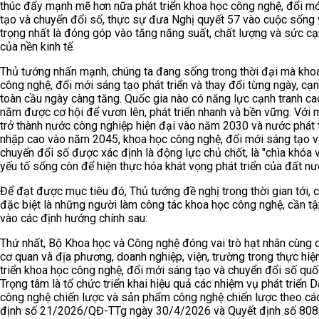
thúc đẩy mạnh mẽ hơn nữa phát triển khoa học công nghệ, đổi m
tạo và chuyển đổi số, thực sự đưa Nghị quyết 57 vào cuộc sống
trọng nhất là đóng góp vào tăng năng suất, chất lượng và sức cạ
của nền kinh tế.
Thủ tướng nhấn mạnh, chúng ta đang sống trong thời đại mà kho
công nghệ, đổi mới sáng tạo phát triển và thay đổi từng ngày, cạn
toàn cầu ngày càng tăng. Quốc gia nào có năng lực cạnh tranh ca
nắm được cơ hội để vươn lên, phát triển nhanh và bền vững. Với 
trở thành nước công nghiệp hiện đại vào năm 2030 và nước phát tr
nhập cao vào năm 2045, khoa học công nghệ, đổi mới sáng tạo v
chuyển đổi số được xác định là động lực chủ chốt, là "chìa khóa v
yếu tố sống còn để hiện thực hóa khát vọng phát triển của đất nư
Để đạt được mục tiêu đó, Thủ tướng đề nghị trong thời gian tới, c
đặc biệt là những người làm công tác khoa học công nghệ, cần tậ
vào các định hướng chính sau:
Thứ nhất, Bộ Khoa học và Công nghệ đóng vai trò hạt nhân cùng 
cơ quan và địa phương, doanh nghiệp, viện, trường trong thực hiệ
triển khoa học công nghệ, đổi mới sáng tạo và chuyển đổi số quốc
Trọng tâm là tổ chức triển khai hiệu quả các nhiệm vụ phát triển
công nghệ chiến lược và sản phẩm công nghệ chiến lược theo cá
định số 21/2026/QĐ-TTg ngày 30/4/2026 và Quyết định số 80