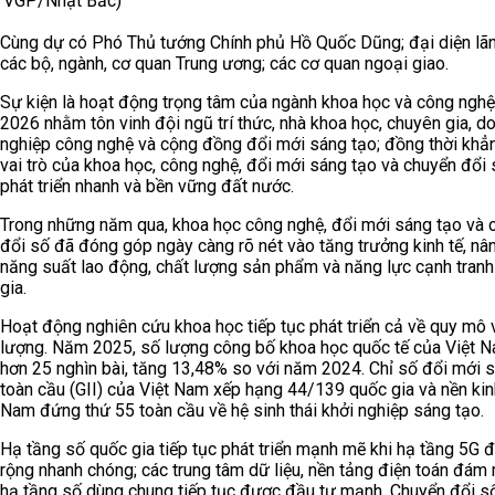
VGP/Nhật Bắc)
Cùng dự có Phó Thủ tướng Chính phủ Hồ Quốc Dũng; đại diện lã
các bộ, ngành, cơ quan Trung ương; các cơ quan ngoại giao.
Sự kiện là hoạt động trọng tâm của ngành khoa học và công ngh
2026 nhằm tôn vinh đội ngũ trí thức, nhà khoa học, chuyên gia, d
nghiệp công nghệ và cộng đồng đổi mới sáng tạo; đồng thời khẳ
vai trò của khoa học, công nghệ, đổi mới sáng tạo và chuyển đổi 
phát triển nhanh và bền vững đất nước.
Trong những năm qua, khoa học công nghệ, đổi mới sáng tạo và 
đổi số đã đóng góp ngày càng rõ nét vào tăng trưởng kinh tế, nâ
năng suất lao động, chất lượng sản phẩm và năng lực cạnh tran
gia.
Hoạt động nghiên cứu khoa học tiếp tục phát triển cả về quy mô 
lượng. Năm 2025, số lượng công bố khoa học quốc tế của Việt 
hơn 25 nghìn bài, tăng 13,48% so với năm 2024. Chỉ số đổi mới 
toàn cầu (GII) của Việt Nam xếp hạng 44/139 quốc gia và nền kinh
Nam đứng thứ 55 toàn cầu về hệ sinh thái khởi nghiệp sáng tạo.
Hạ tầng số quốc gia tiếp tục phát triển mạnh mẽ khi hạ tầng 5G
rộng nhanh chóng; các trung tâm dữ liệu, nền tảng điện toán đám
hạ tầng số dùng chung tiếp tục được đầu tư mạnh. Chuyển đổi s