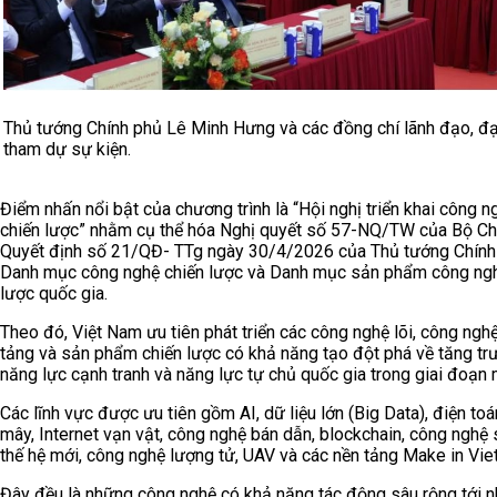
Thủ tướng Chính phủ Lê Minh Hưng và các đồng chí lãnh đạo, đạ
tham dự sự kiện.
Điểm nhấn nổi bật của chương trình là “Hội nghị triển khai công n
chiến lược” nhằm cụ thể hóa Nghị quyết số 57-NQ/TW của Bộ Chí
Quyết định số 21/QĐ- TTg ngày 30/4/2026 của Thủ tướng Chính
Danh mục công nghệ chiến lược và Danh mục sản phẩm công ngh
lược quốc gia.
Theo đó, Việt Nam ưu tiên phát triển các công nghệ lõi, công ngh
tảng và sản phẩm chiến lược có khả năng tạo đột phá về tăng tr
năng lực cạnh tranh và năng lực tự chủ quốc gia trong giai đoạn 
Các lĩnh vực được ưu tiên gồm AI, dữ liệu lớn (Big Data), điện to
mây, Internet vạn vật, công nghệ bán dẫn, blockchain, công nghệ 
thế hệ mới, công nghệ lượng tử, UAV và các nền tảng Make in Vie
Đây đều là những công nghệ có khả năng tác động sâu rộng tới n