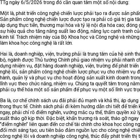
TTg ngày 6/5/2026 trong đó cần quan tâm một số nội dung:
Một là, phát triển công nghệ chiến lược phải tạo ra được sản phẩ
Sản phẩm công nghệ chiến lược được tạo ra phải có giá trị gia tăn
áp dụng thực tiễn, thương mại hóa và tỷ lệ nội địa hóa cao; đóng
sự hiệu quả cho tăng năng suất lao động, năng lực cạnh tranh củ
kinh tế. Trách nhiệm này của Bộ Khoa học và Công nghệ và những
làm khoa học công nghệ là rất lớn.
Hai là, doanh nghiệp, viện, trường phải là trung tâm của hệ sinh th
bộ, ngành được Thủ tướng Chính phủ giao nhiệm vụ phải nhanh c
dựng nhiệm vụ, đặt hàng doanh nghiệp, viện, trường để phát triển
nghệ lõi, sản phẩm công nghệ chiến lược phục vụ cho nhiệm vụ đ
hành, quản lý và phục vụ cho hoạt động sản xuất kinh doanh tron
lĩnh vực theo chức năng, nhiệm vụ. Chúng ta quyết tâm trong năm
phải cụ thể hóa một số sản phẩm để phục vụ một số lĩnh vực trọ
Ba là, cơ chế chính sách ưu đãi phải đủ mạnh và khả thi, áp dụn
trong thực tế. Chính sách phải đi kèm hướng dẫn chi tiết để triển 
ngay, phải chỉ rõ điểm nghẽn, vướng mắc cụ thể, thẩm quyền xử lý
xuất tháo gỡ kịp thời. Đặc biệt, khẩn trương rà soát, tháo gỡ ngay
"điểm nghẽn" liên quan đến cơ chế tài chính cho khoa học công n
đổi mới sáng tạo; ưu tiên bảo đảm nguồn lực cho công nghệ chiế
công nghệ lõi và doanh nghiệp công nghệ, thúc đẩy phát triển thị 