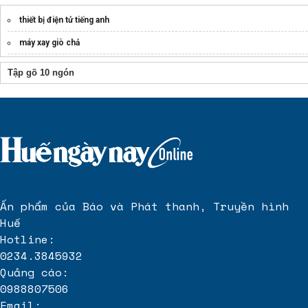
thiết bị điện tử tiếng anh
máy xay giò chả
Phần mềm quản trị Doanh nghiệp
Tập gõ 10 ngón
Xem dòng
synologynas
hot nhất
cho thuê vps giá rẻ
uy tín
BENCO cung cấp
máy chấm công
máy in thăng hoa brother sp1
Ấn phẩm của Báo và Phát thanh, Truyền hình
Huế
Hotline:
0234.3845932
Quảng cáo:
0988807506
Email: