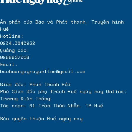
ảnh bộ đội buồn
anhbuontamtrang.vn
Dịch vụ seo uy tín
giá rẻ tại DigitalTTG
Ấn phẩm của Báo và Phát thanh, Truyền hình
Huế
Hotline:
0234.3845932
Quảng cáo:
0988807506
Email:
baohuengaynayonline@gmail.com
Giám đốc: Phan Thanh Hải
Phó Giám đốc phụ trách Huế ngày nay Online:
Trương Diên Thống
Tòa soạn: 61 Trần Thúc Nhẫn, TP.Huế
Bản quyền thuộc Huế ngày nay