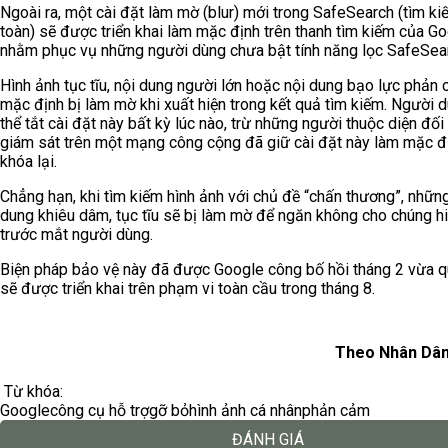
Ngoài ra, một cài đặt làm mờ (blur) mới trong SafeSearch (tìm ki
toàn) sẽ được triển khai làm mặc định trên thanh tìm kiếm của G
nhằm phục vụ những người dùng chưa bật tính năng lọc SafeSea
Hình ảnh tục tĩu, nội dung người lớn hoặc nội dung bạo lực phản
mặc định bị làm mờ khi xuất hiện trong kết quả tìm kiếm. Người 
thể tắt cài đặt này bất kỳ lúc nào, trừ những người thuộc diện đối
giám sát trên một mạng công cộng đã giữ cài đặt này làm mặc đ
khóa lại.
Chẳng hạn, khi tìm kiếm hình ảnh với chủ đề “chấn thương”, những
dung khiêu dâm, tục tĩu sẽ bị làm mờ để ngăn không cho chúng hi
trước mắt người dùng.
Biện pháp bảo vệ này đã được Google công bố hồi tháng 2 vừa q
sẽ được triển khai trên phạm vi toàn cầu trong tháng 8.
Theo Nhân Dân
Từ khóa:
Google
công cụ hỗ trợ
gỡ bỏ
hình ảnh cá nhân
phản cảm
ĐÁNH GIÁ