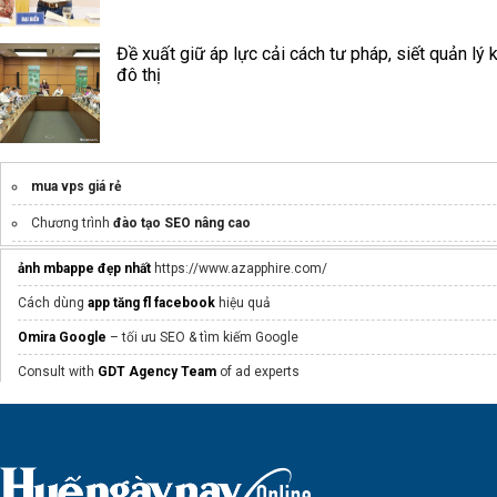
Đề xuất giữ áp lực cải cách tư pháp, siết quản lý k
đô thị
mua vps giá rẻ
Chương trình
đào tạo SEO nâng cao
Mua
vps giá rẻ 50k
tốc độ cao
ảnh mbappe đẹp nhất
https://www.azapphire.com/
dịch vụ seo tổng thể
Cách dùng
app tăng fl facebook
hiệu quả
Google Workspace
GCS
Omira Google
– tối ưu SEO & tìm kiếm Google
traffic là gì
Consult with
GDT Agency Team
of ad experts
ảnh chó meme
Phần mềm bản quyền Ekeyms.net
Nha Khoa Thẩm Mỹ Quốc Tế AQUA
Chương trình
Đào Tạo SEO Chuyên Sâu
font cad full
ảnh bình minh
mây wedding