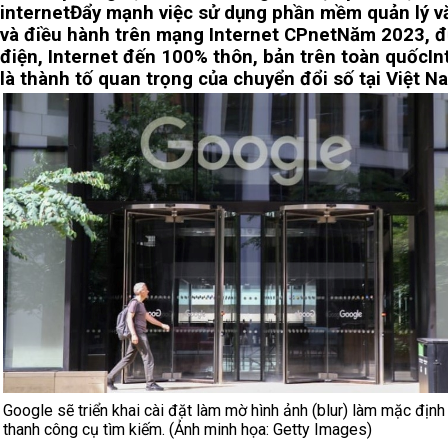
internet
Đẩy mạnh việc sử dụng phần mềm quản lý v
và điều hành trên mạng Internet CPnet
Năm 2023, đ
điện, Internet đến 100% thôn, bản trên toàn quốc
In
là thành tố quan trọng của chuyển đổi số tại Việt N
Google sẽ triển khai cài đặt làm mờ hình ảnh (blur) làm mặc định
thanh công cụ tìm kiếm. (Ảnh minh họa: Getty Images)