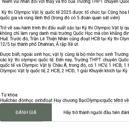
Niềm vui nhân đôi với thầy và trò của Trường THPT chuyên Quố
Kỳ thi Olympic Vật lý quốc tế 2025
được tổ chức tại Cộng hòa 
quốc gia và vùng lãnh thổ (trong đó có 5 đoàn quan sát viên).
Trở về sau hành trình thi đấu xuất sắc tại Kỳ thi Olympic Vật lý 
không chỉ làm rạng danh mái trường Quốc Học mà còn khẳng định b
Huế. Trước đó, Trần Lê Thiện Nhân cũng đoạt HCB tại Kỳ thi Oly
12/5 tại thành phố Dhahran, Ả rập Xê út.
Được biết, ngoài sinh học, vật lý cũng là bộ môn học sinh Trườ
các kỳ thi olympic quốc tế. Đến nay, Trường THPT chuyên Quốc
quốc tế và Olympic Vật lý Châu Á; trong đó, có 1 HCV, 1 HCB, 1
Olympic Vật lý quốc tế; 2 HCB, 2 HCĐ, 1 giải Khuyến khích tại Kỳ 
Từ khóa:
Huế
chào đón
học sinh
đoạt Huy chương Bạc
Olympic
quốc tế
trở về
ĐÁNH GIÁ
Hãy trở thành người đầu tiên đánh