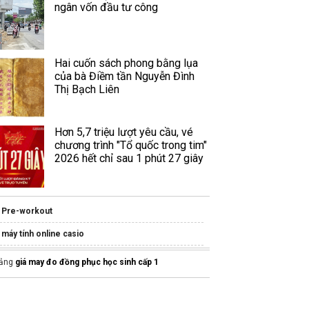
ngân vốn đầu tư công
Hai cuốn sách phong bằng lụa
của bà Điềm tần Nguyễn Đình
Thị Bạch Liên
Hơn 5,7 triệu lượt yêu cầu, vé
chương trình "Tổ quốc trong tim"
2026 hết chỉ sau 1 phút 27 giây
Pre-workout
máy tính online casio
Https://giasudaykemtainha.vn
ảng
giá may đo đồng phục học sinh cấp 1
Kiến thức từ Westlink
Thư Viện
File Sách PDF