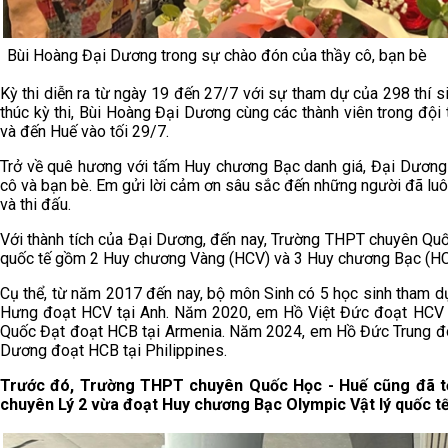
Bùi Hoàng Đại Dương trong sự chào đón của thầy cô, bạn bè
Kỳ thi diễn ra từ ngày 19 đến 27/7 với sự tham dự của 298 thí si
thúc kỳ thi, Bùi Hoàng Đại Dương cùng các thành viên trong đội
và đến Huế vào tối 29/7.
Trở về quê hương với tấm Huy chương Bạc danh giá, Đại Dương 
cô và bạn bè. Em gửi lời cảm ơn sâu sắc đến những người đã luô
và thi đấu.
Với thành tích của Đại Dương, đến nay, Trường THPT chuyên Qu
quốc tế gồm 2 Huy chương Vàng (HCV) và 3 Huy chương Bạc (HC
Cụ thể, từ năm 2017 đến nay, bộ môn Sinh có 5 học sinh tham 
Hưng đoạt HCV tại Anh. Năm 2020, em Hồ Việt Đức đoạt HCV 
Quốc Đạt đoạt HCB tại Armenia. Năm 2024, em Hồ Đức Trung đ
Dương đoạt HCB tại Philippines.
Trước đó, Trường THPT chuyên Quốc Học - Huế cũng đã tổ
chuyên Lý 2 vừa đoạt Huy chương Bạc Olympic Vật lý quốc tế