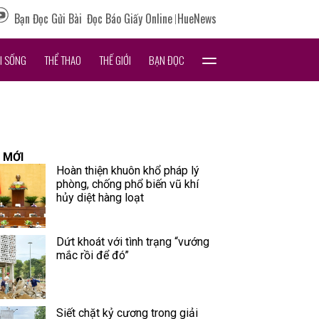
Bạn Đọc Gửi Bài
Đọc Báo Giấy Online
HueNews
I SỐNG
THỂ THAO
THẾ GIỚI
BẠN ĐỌC
 MỚI
Hoàn thiện khuôn khổ pháp lý
phòng, chống phổ biến vũ khí
hủy diệt hàng loạt
Dứt khoát với tình trạng “vướng
mắc rồi để đó”
Siết chặt kỷ cương trong giải