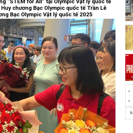
g “STEM for All” tại Olympic Vật lý quốc tế
t Huy chương Bạc Olympic quốc tế
Trần Lê
ơng Bạc Olympic Vật lý quốc tế 2025
B