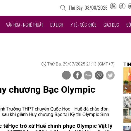
Thứ Bảy, 08/08/2026
VĂN HÓA - NGHỆ THUẬT
DU LỊCH
Y TẾ - SỨC KHỎE
GIÁO DỤC
ĐỜ
Thứ Ba, 29/07/2025 21:13
(GMT+7)
TIN
uy chương Bạc Olympic
c sinh Trường THPT chuyên Quốc Học - Huế đã chào đón
 sau khi giành Huy chương Bạc tại Kỳ thi Olympic Sinh
c tế
Học trò xứ Huế chinh phục Olympic Vật lý