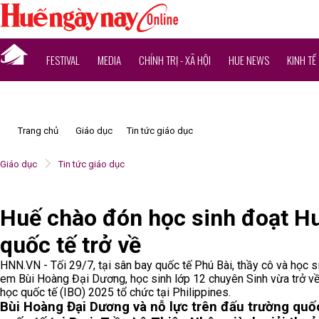
FESTIVAL
MEDIA
CHÍNH TRỊ - XÃ HỘI
HUE NEWS
KINH TẾ
Trang chủ
Giáo dục
Tin tức giáo dục
Giáo dục
Tin tức giáo dục
Huế chào đón học sinh đoạt H
quốc tế trở về
HNN.VN - Tối 29/7, tại sân bay quốc tế Phú Bài, thầy cô và họ
em Bùi Hoàng Đại Dương, học sinh lớp 12 chuyên Sinh vừa trở về
học quốc tế (IBO) 2025 tổ chức tại Philippines.
Bùi Hoàng Đại Dương và nỗ lực trên đấu trường quố