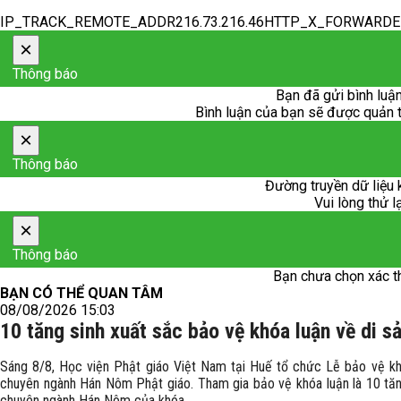
IP_TRACK_REMOTE_ADDR216.73.216.46HTTP_X_FORWARD
×
Thông báo
Bạn đã gửi bình luận
Bình luận của bạn sẽ được quản trị
×
Thông báo
Đường truyền dữ liệu 
Vui lòng thử l
×
Thông báo
Bạn chưa chọn xác t
BẠN CÓ THỂ QUAN TÂM
08/08/2026 15:03
10 tăng sinh xuất sắc bảo vệ khóa luận về di 
Sáng 8/8, Học viện Phật giáo Việt Nam tại Huế tổ chức Lễ bảo vệ khó
chuyên ngành Hán Nôm Phật giáo. Tham gia bảo vệ khóa luận là 10 tăn
chuyên ngành Hán Nôm của khóa.