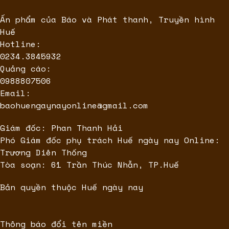
Ấn phẩm của Báo và Phát thanh, Truyền hình
Huế
Hotline:
0234.3845932
Quảng cáo:
0988807506
Email:
baohuengaynayonline@gmail.com
Giám đốc: Phan Thanh Hải
Phó Giám đốc phụ trách Huế ngày nay Online:
Trương Diên Thống
Tòa soạn: 61 Trần Thúc Nhẫn, TP.Huế
Bản quyền thuộc Huế ngày nay
Thông báo đổi tên miền