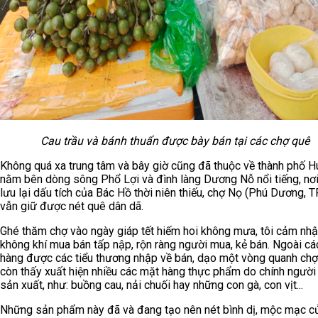
Cau trầu và bánh thuẩn được bày bán tại các chợ quê
Không quá xa trung tâm và bây giờ cũng đã thuộc về thành phố H
nằm bên dòng sông Phổ Lợi và đình làng Dương Nỗ nổi tiếng, nơ
lưu lại dấu tích của Bác Hồ thời niên thiếu, chợ Nọ (Phú Dương, 
vẫn giữ được nét quê dân dã.
Ghé thăm chợ vào ngày giáp tết hiếm hoi không mưa, tôi cảm nh
không khí mua bán tấp nập, rộn ràng người mua, kẻ bán. Ngoài c
hàng được các tiểu thương nhập về bán, dạo một vòng quanh ch
còn thấy xuất hiện nhiều các mặt hàng thực phẩm do chính người
sản xuất, như: buồng cau, nải chuối hay những con gà, con vịt...
Những sản phẩm này đã và đang tạo nên nét bình dị, mộc mạc c