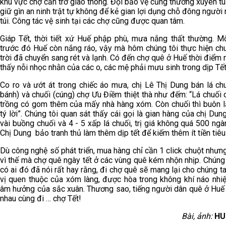
khu vực chợ cản trở giao thông. Đội bảo vệ cũng thường xuyên tu
giữ gìn an ninh trật tự không để kẻ gian lợi dụng chỗ đông người
túi. Công tác vệ sinh tại các chợ cũng được quan tâm.
Giáp Tết, thời tiết xứ Huế phập phù, mưa nắng thất thường. M
trước đó Huế còn nắng ráo, vậy mà hôm chúng tôi thực hiện chu
trời đã chuyển sang rét và lạnh. Có đến chợ quê ở Huế thời điểm 
thấy nỗi nhọc nhằn của các o, các mệ phải mưu sinh trong dịp Tết
Co ro và ướt át trong chiếc áo mưa, chị Lê Thị Dung bán lá chu
bánh) và chuối (cúng) chợ Ưu Điềm thiệt thà như đếm: “Lá chuối 
trồng có gom thêm của mấy nhà hàng xóm. Còn chuối thì buôn l
tý lời”. Chúng tôi quan sát thấy cái gọi là gian hàng của chị Dun
vài buồng chuối và 4 - 5 xấp lá chuối, trị giá không quá 500 ngà
Chị Dung bảo tranh thủ làm thêm dịp tết để kiếm thêm ít tiền tiêu 
Dù công nghệ số phát triển, mua hàng chỉ cần 1 click chuột nhưn
vì thế mà chợ quê ngày tết ở các vùng quê kém nhộn nhịp. Chúng 
có ai đó đã nói rất hay rằng, đi chợ quê sẽ mang lại cho chúng t
vị quen thuộc của xóm làng, được hòa trong không khí náo nhi
âm hưởng của sắc xuân. Thương sao, tiếng người dân quê ở Huế í
nhau cùng đi … chợ Tết!
Bài, ảnh:
HU