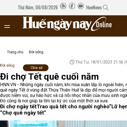
Thứ Năm, 06/08/2026
HueNews
Trang chủ
Đời sống
Thứ Tư, 18/01/2023 21:56
(
Đời sống
Chia sẻ
Đi chợ Tết quê cuối năm
HNN.VN - Những ngày cuối năm, khi mùa xuân lấp ló ngoài hiên, 
quê ngày Tết ở vùng đất Thừa Thiên Huế là dịp để mọi người cả
được niềm vui, sự háo hức và cả nỗi nhọc nhằn của mưu sinh ngày
Đó cũng là nơi giúp ta tìm lại ký ức của một thời xa xưa.
Đi chợ ngày tết
Trao quà tết cho người nghèo
“Lỡ hẹn
“Chợ quê ngày tết”