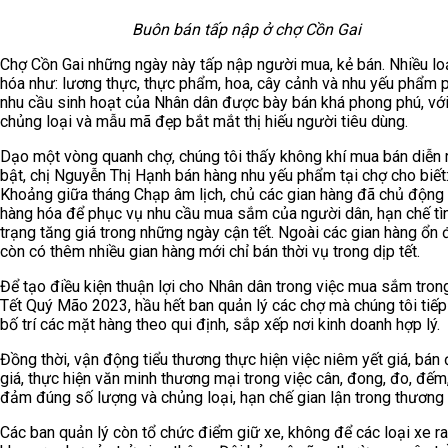
Buôn bán tấp nập ở chợ Cồn Gai
Chợ Cồn Gai những ngày này tấp nập người mua, kẻ bán. Nhiều lo
hóa như: lương thực, thực phẩm, hoa, cây cảnh và nhu yếu phẩm 
nhu cầu sinh hoạt của Nhân dân được bày bán khá phong phú, với
chủng loại và mẫu mã đẹp bắt mắt thị hiếu người tiêu dùng.
Dạo một vòng quanh chợ, chúng tôi thấy không khí mua bán diễn r
bật, chị Nguyễn Thị Hạnh bán hàng nhu yếu phẩm tại chợ cho biết
Khoảng giữa tháng Chạp âm lịch, chủ các gian hàng đã chủ động 
hàng hóa để phục vụ nhu cầu mua sắm của người dân, hạn chế tì
trạng tăng giá trong những ngày cận tết. Ngoài các gian hàng ổn 
còn có thêm nhiều gian hàng mới chỉ bán thời vụ trong dịp tết.
Để tạo điều kiện thuận lợi cho Nhân dân trong việc mua sắm tron
Tết Quý Mão 2023, hầu hết ban quản lý các chợ mà chúng tôi tiếp
bố trí các mặt hàng theo qui định, sắp xếp nơi kinh doanh hợp lý.
Đồng thời, vận động tiểu thương thực hiện việc niêm yết giá, bán
giá, thực hiện văn minh thương mại trong việc cân, đong, đo, đếm
đảm đúng số lượng và chủng loại, hạn chế gian lận trong thương
Các ban quản lý còn tổ chức điểm giữ xe, không để các loại xe r