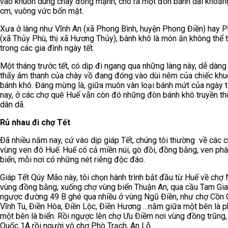
vào khuôn dùng chày đóng mạnh, cho ra một đòn bánh dài khoản
cm, vuông vức bốn mặt.
Xưa ở làng như Vĩnh An (xã Phong Bình, huyện Phong Điền) hay P
(xã Thủy Phù, thị xã Hương Thủy), bánh khô là món ăn không thể t
trong các gia đình ngày tết.
Một tháng trước tết, có dịp đi ngang qua những làng này, dễ dàng
thấy âm thanh của chày vồ đang đóng vào dùi nêm của chiếc khu
bánh khô. Đáng mừng là, giữa muôn vàn loại bánh mứt của ngày 
nay, ở các chợ quê Huế vẫn còn đó những đòn bánh khô truyền th
dân dã.
Rủ nhau đi chợ Tết
Đã nhiều năm nay, cứ vào dịp giáp Tết, chúng tôi thường về các 
vùng ven đô Huế. Huế có cả miền núi, gò đồi, đồng bằng, ven phá
biển, mỗi nơi có những nét riêng độc đáo.
Giáp Tết Qúy Mão này, tôi chọn hành trình bắt đầu từ Huế về chợ
vùng đồng bằng, xuống chợ vùng biển Thuận An, qua cầu Tam Gi
ngược đường 49 B ghé qua nhiều ở vùng Ngũ Điền, như chợ Cồn Ga
Vĩnh Tu, Điền Hòa, Điền Lộc, Điền Hương …nằm giữa một bên là p
một bên là biển. Rồi ngược lên chợ Ưu Điềm nơi vùng đồng trũng,
Quốc 1A rồi người vô chợ Phò Trạch, An Lỗ...