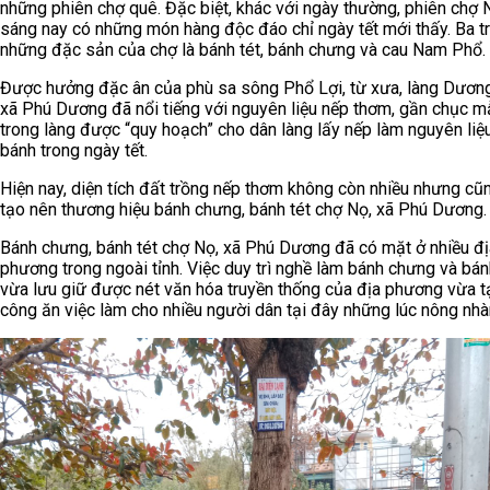
những phiên chợ quê. Đặc biệt, khác với ngày thường, phiên chợ 
sáng nay có những món hàng độc đáo chỉ ngày tết mới thấy. Ba t
những đặc sản của chợ là bánh tét, bánh chưng và cau Nam Phổ.
Được hưởng đặc ân của phù sa sông Phổ Lợi, từ xưa, làng Dươn
xã Phú Dương đã nổi tiếng với nguyên liệu nếp thơm, gần chục m
trong làng được “quy hoạch” cho dân làng lấy nếp làm nguyên liệ
bánh trong ngày tết.
Hiện nay, diện tích đất trồng nếp thơm không còn nhiều nhưng cũ
tạo nên thương hiệu bánh chưng, bánh tét chợ Nọ, xã Phú Dương.
Bánh chưng, bánh tét chợ Nọ, xã Phú Dương đã có mặt ở nhiều đị
phương trong ngoài tỉnh. Việc duy trì nghề làm bánh chưng và bán
vừa lưu giữ được nét văn hóa truyền thống của địa phương vừa t
công ăn việc làm cho nhiều người dân tại đây những lúc nông nhà