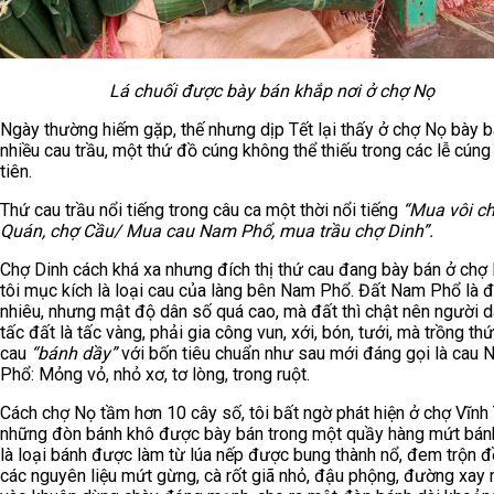
Lá chuối được bày bán khắp nơi ở chợ Nọ
Ngày thường hiếm gặp, thế nhưng dịp Tết lại thấy ở chợ Nọ bày 
nhiều cau trầu, một thứ đồ cúng không thể thiếu trong các lễ cúng
tiên.
Thứ cau trầu nổi tiếng trong câu ca một thời nổi tiếng
“Mua vôi c
Quán, chợ Cầu/ Mua cau Nam Phổ, mua trầu chợ Dinh”.
Chợ Dinh cách khá xa nhưng đích thị thứ cau đang bày bán ở chợ
tôi mục kích là loại cau của làng bên Nam Phổ.
Đất Nam Phổ là đ
nhiêu, nhưng mật độ dân số quá cao, mà đất thì chật nên người 
tấc đất là tấc vàng, phải gia công vun, xới, bón, tưới, mà trồng thứ
cau
“bánh dầy”
với bốn tiêu chuẩn như sau mới đáng gọi là cau
Phổ: Mỏng vỏ, nhỏ xơ, tơ lòng, trong ruột.
Cách chợ Nọ tầm hơn 10 cây số, tôi bất ngờ phát hiện ở chợ Vĩnh
những đòn bánh khô được bày bán trong một quầy hàng mứt bán
là loại bánh được làm từ lúa nếp được bung thành nổ, đem trộn đ
các nguyên liệu mứt gừng, cà rốt giã nhỏ, đậu phộng, đường xay