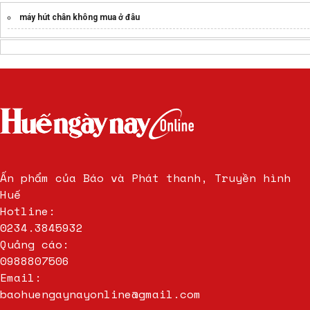
máy hút chân không mua ở đâu
Ấn phẩm của Báo và Phát thanh, Truyền hình
Huế
Hotline:
0234.3845932
Quảng cáo:
0988807506
Email:
baohuengaynayonline@gmail.com