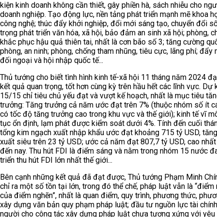
kiện kinh doanh không cần thiết, gây phiền hà, sách nhiễu cho ngư
doanh nghiệp. Tạo động lực, nền tảng phát triển mạnh mẽ khoa h
công nghệ; thúc đẩy khởi nghiệp, đổi mới sáng tạo, chuyển đổi số
trọng phát triển văn hóa, xã hội, bảo đảm an sinh xã hội; phòng, c
khắc phục hậu quả thiên tai, nhất là cơn bão số 3; tăng cường qu
phòng, an ninh; phòng, chống tham nhũng, tiêu cực, lãng phí; đẩy
đối ngoại và hội nhập quốc tế...
Thủ tướng cho biết tình hình kinh tế-xã hội 11 tháng năm 2024 đạ
kết quả quan trọng, tốt hơn cùng kỳ trên hầu hết các lĩnh vực. Dự 
15/15 chỉ tiêu chủ yếu đạt và vượt kế hoạch, nhất là mục tiêu tă
trưởng: Tăng trưởng cả năm ước đạt trên 7% (thuộc nhóm số ít 
có tốc độ tăng trưởng cao trong khu vực và thế giới); kinh tế vĩ m
tục ổn định, lạm phát được kiểm soát dưới 4%. Tính đến cuối thá
tổng kim ngạch xuất nhập khẩu ước đạt khoảng 715 tỷ USD, tăng
xuất siêu trên 23 tỷ USD; ước cả năm đạt 807,7 tỷ USD, cao nhất
đến nay. Thu hút FDI là điểm sáng và nằm trong nhóm 15 nước đ
triển thu hút FDI lớn nhất thế giới...
Bên cạnh những kết quả đã đạt được, Thủ tướng Phạm Minh Chí
chỉ ra một số tồn tại lớn, trong đó thể chế, pháp luật vẫn là “điểm
của điểm nghẽn”, nhất là quan điểm, quy trình, phương thức, phư
xây dựng văn bản quy phạm pháp luật; đầu tư nguồn lực tài chính
người cho công tác xây dựng pháp luật chưa tương xứng với yêu