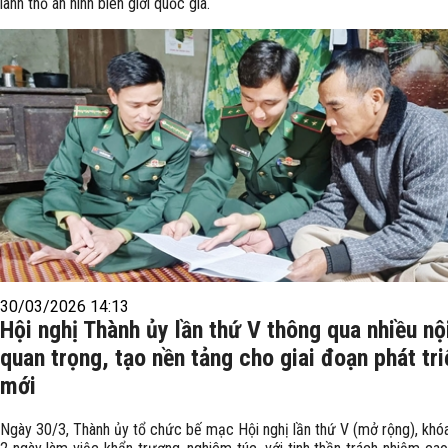
lãnh thổ an ninh biên giới quốc gia.
30/03/2026 14:13
Hội nghị Thành ủy lần thứ V thông qua nhiều nộ
quan trọng, tạo nền tảng cho giai đoạn phát tri
mới
Ngày 30/3, Thành ủy tổ chức bế mạc Hội nghị lần thứ V (mở rộng), khóa