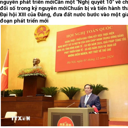
nguyên phát triển mới
Cần một "Nghị quyết 10" về c
đổi số trong kỷ nguyên mới
Chuẩn bị và tiến hành th
Đại hội XIII của Đảng, đưa đất nước bước vào một gi
đoạn phát triển mới