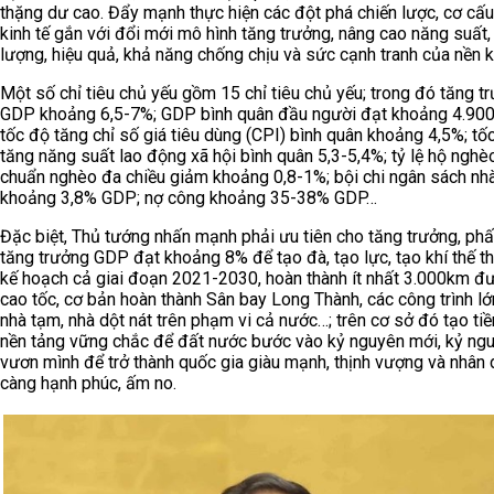
thặng dư cao. Đẩy mạnh thực hiện các đột phá chiến lược, cơ cấu 
kinh tế gắn với đổi mới mô hình tăng trưởng, nâng cao năng suất,
lượng, hiệu quả, khả năng chống chịu và sức cạnh tranh của nền ki
Một số chỉ tiêu chủ yếu gồm 15 chỉ tiêu chủ yếu; trong đó tăng t
GDP khoảng 6,5-7%; GDP bình quân đầu người đạt khoảng 4.90
tốc độ tăng chỉ số giá tiêu dùng (CPI) bình quân khoảng 4,5%; tố
tăng năng suất lao động xã hội bình quân 5,3-5,4%; tỷ lệ hộ nghè
chuẩn nghèo đa chiều giảm khoảng 0,8-1%; bội chi ngân sách nh
khoảng 3,8% GDP; nợ công khoảng 35-38% GDP…
Đặc biệt, Thủ tướng nhấn mạnh phải ưu tiên cho tăng trưởng, ph
tăng trưởng GDP đạt khoảng 8% để tạo đà, tạo lực, tạo khí thế t
kế hoạch cả giai đoạn 2021-2030, hoàn thành ít nhất 3.000km đ
cao tốc, cơ bản hoàn thành Sân bay Long Thành, các công trình lớ
nhà tạm, nhà dột nát trên phạm vi cả nước…; trên cơ sở đó tạo tiề
nền tảng vững chắc để đất nước bước vào kỷ nguyên mới, kỷ ng
vươn mình để trở thành quốc gia giàu mạnh, thịnh vượng và nhân
càng hạnh phúc, ấm no.