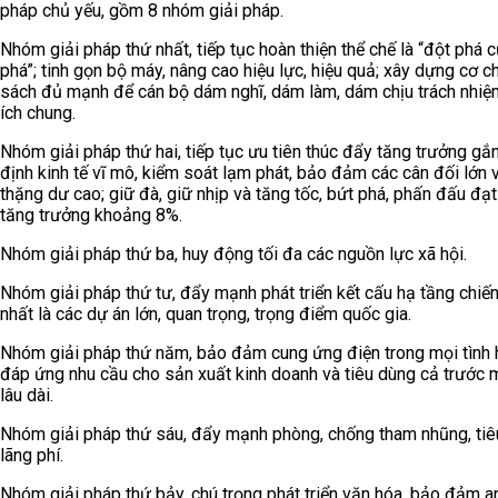
pháp chủ yếu, gồm 8 nhóm giải pháp.
Nhóm giải pháp thứ nhất, tiếp tục hoàn thiện thể chế là “đột phá 
phá”; tinh gọn bộ máy, nâng cao hiệu lực, hiệu quả; xây dựng cơ ch
sách đủ mạnh để cán bộ dám nghĩ, dám làm, dám chịu trách nhiệm
ích chung.
Nhóm giải pháp thứ hai, tiếp tục ưu tiên thúc đẩy tăng trưởng gắn
định kinh tế vĩ mô, kiểm soát lạm phát, bảo đảm các cân đối lớn 
thặng dư cao; giữ đà, giữ nhịp và tăng tốc, bứt phá, phấn đấu đạt
tăng trưởng khoảng 8%.
Nhóm giải pháp thứ ba, huy động tối đa các nguồn lực xã hội.
Nhóm giải pháp thứ tư, đẩy mạnh phát triển kết cấu hạ tầng chiến
nhất là các dự án lớn, quan trọng, trọng điểm quốc gia.
Nhóm giải pháp thứ năm, bảo đảm cung ứng điện trong mọi tình 
đáp ứng nhu cầu cho sản xuất kinh doanh và tiêu dùng cả trước 
lâu dài.
Nhóm giải pháp thứ sáu, đẩy mạnh phòng, chống tham nhũng, tiê
lãng phí.
Nhóm giải pháp thứ bảy, chú trọng phát triển văn hóa, bảo đảm a