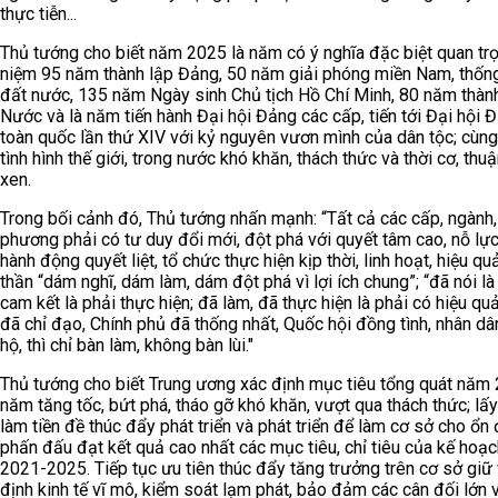
thực tiễn...
Thủ tướng cho biết năm 2025 là năm có ý nghĩa đặc biệt quan trọ
niệm 95 năm thành lập Đảng, 50 năm giải phóng miền Nam, thốn
đất nước, 135 năm Ngày sinh Chủ tịch Hồ Chí Minh, 80 năm thàn
Nước và là năm tiến hành Đại hội Đảng các cấp, tiến tới Đại hội 
toàn quốc lần thứ XIV với kỷ nguyên vươn mình của dân tộc; cùng
tình hình thế giới, trong nước khó khăn, thách thức và thời cơ, thuậ
xen.
Trong bối cảnh đó, Thủ tướng nhấn mạnh: “Tất cả các cấp, ngành,
phương phải có tư duy đổi mới, đột phá với quyết tâm cao, nỗ lực
hành động quyết liệt, tổ chức thực hiện kịp thời, linh hoạt, hiệu quả
thần “dám nghĩ, dám làm, dám đột phá vì lợi ích chung”; “đã nói là
cam kết là phải thực hiện; đã làm, đã thực hiện là phải có hiệu qu
đã chỉ đạo, Chính phủ đã thống nhất, Quốc hội đồng tình, nhân dâ
hộ, thì chỉ bàn làm, không bàn lùi."
Thủ tướng cho biết Trung ương xác định mục tiêu tổng quát năm 
năm tăng tốc, bứt phá, tháo gỡ khó khăn, vượt qua thách thức; lấy
làm tiền đề thúc đẩy phát triển và phát triển để làm cơ sở cho ổn 
phấn đấu đạt kết quả cao nhất các mục tiêu, chỉ tiêu của kế hoạ
2021-2025. Tiếp tục ưu tiên thúc đẩy tăng trưởng trên cơ sở giữ
định kinh tế vĩ mô, kiểm soát lạm phát, bảo đảm các cân đối lớn 