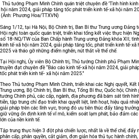
Thủ tướng Phạm Minh Chính quán triệt chuyên đề 'Tình hình kinh
hội năm 2024, giải pháp tăng tốc phát triển kinh tế-xã hội năm 20
(Ảnh: Phương Hoa/TTXVN)
Sáng 1/12, tại Hà Nội, Bộ Chính trị, Ban Bí thư Trung ương Đảng 
Hội nghị toàn quốc quán triệt, triển khai tổng kết việc thực hiện N
số 18-NQ/TW của Ban Chấp hành Trung ương Đảng khóa XII; tình
kinh tế-xã hội năm 2024, giải pháp tăng tốc, phát triển kinh tế-xã
2025 và tháo gỡ những điểm nghẽn, nút thắt về thể chế.
Tại Hội nghị, Ủy viên Bộ Chính trị, Thủ tướng Chính phủ Phạm Mi
truyền đạt chuyên đề “Báo cáo kinh tế-xã hội năm 2024, giải phá
tốc phát triển kinh tế- xã hội năm 2025."
Theo Thủ tướng Phạm Minh Chính, triển khai các Nghị quyết, Kết 
Trung ương, Bộ Chính trị, Ban Bí thư, Tổng Bí thư, Quốc hội; Chính
tướng Chính phủ, các cấp, ngành, địa phương đã bám sát tình hìn
tiễn, tập trung chỉ đạo triển khai quyết liệt, linh hoạt, hiệu quả nhi
giải pháp trên các lĩnh vực, trong đó ưu tiên thúc đẩy tăng trưởn
giữ vững ổn định kinh tế vĩ mô, kiểm soát lạm phát, bảo đảm các
lớn của nền kinh tế.
Tập trung thực hiện 3 đột phá chiến lược, nhất là về thể chế; đẩy
phân cấp, phân quyền, cắt giảm, đơn giản hóa thủ tục hành chính,