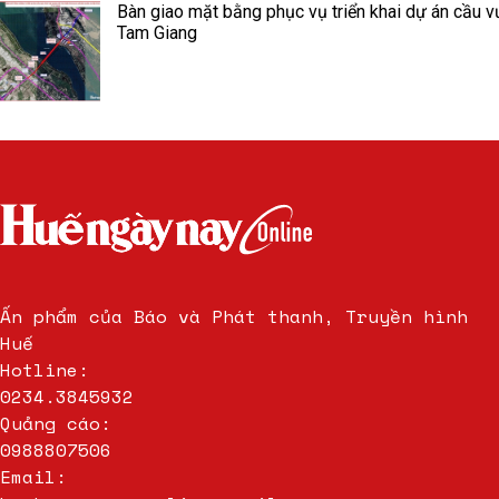
Bàn giao mặt bằng phục vụ triển khai dự án cầu v
Tam Giang
Ấn phẩm của Báo và Phát thanh, Truyền hình
Huế
Hotline:
0234.3845932
Quảng cáo:
0988807506
Email: