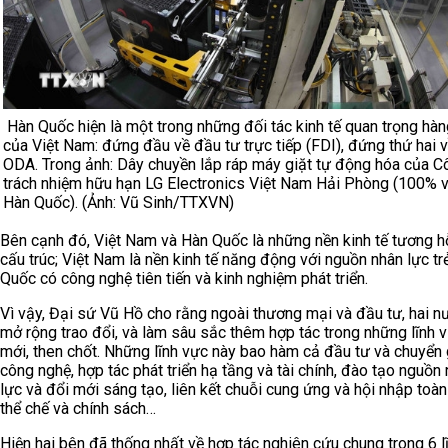
Hàn Quốc hiện là một trong những đối tác kinh tế quan trọng hà
của Việt Nam: đứng đầu về đầu tư trực tiếp (FDI), đứng thứ hai 
ODA. Trong ảnh: Dây chuyền lắp ráp máy giặt tự động hóa của C
trách nhiệm hữu hạn LG Electronics Việt Nam Hải Phòng (100% 
Hàn Quốc). (Ảnh: Vũ Sinh/TTXVN)
Bên cạnh đó, Việt Nam và Hàn Quốc là những nền kinh tế tương h
cấu trúc; Việt Nam là nền kinh tế năng động với nguồn nhân lực tr
Quốc có công nghệ tiên tiến và kinh nghiệm phát triển.
Vì vậy, Đại sứ Vũ Hồ cho rằng ngoài thương mại và đầu tư, hai n
mở rộng trao đổi, và làm sâu sắc thêm hợp tác trong những lĩnh 
mới, then chốt. Những lĩnh vực này bao hàm cả đầu tư và chuyển 
công nghệ, hợp tác phát triển hạ tầng và tài chính, đào tạo nguồn
lực và đổi mới sáng tạo, liên kết chuỗi cung ứng và hội nhập toàn
thể chế và chính sách…
Hiện hai bên đã thống nhất về hợp tác nghiên cứu chung trong 6 l