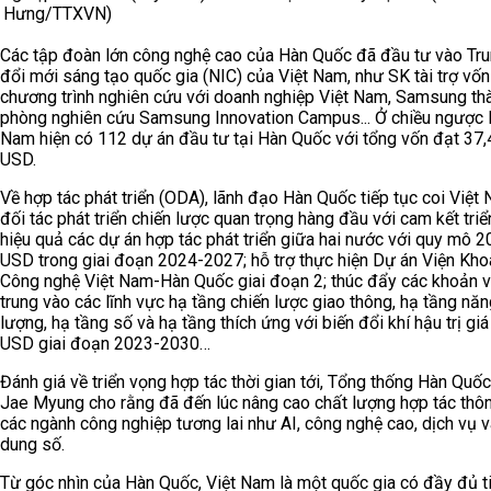
Hưng/TTXVN)
Các tập đoàn lớn công nghệ cao của Hàn Quốc đã đầu tư vào Tr
đổi mới sáng tạo quốc gia (NIC) của Việt Nam, như SK tài trợ vốn
chương trình nghiên cứu với doanh nghiệp Việt Nam, Samsung th
phòng nghiên cứu Samsung Innovation Campus... Ở chiều ngược lạ
Nam hiện có 112 dự án đầu tư tại Hàn Quốc với tổng vốn đạt 37,4
USD.
Về hợp tác phát triển (ODA), lãnh đạo Hàn Quốc tiếp tục coi Việt 
đối tác phát triển chiến lược quan trọng hàng đầu với cam kết triể
hiệu quả các dự án hợp tác phát triển giữa hai nước với quy mô 20
USD trong giai đoạn 2024-2027; hỗ trợ thực hiện Dự án Viện Kho
Công nghệ Việt Nam-Hàn Quốc giai đoạn 2; thúc đẩy các khoản v
trung vào các lĩnh vực hạ tầng chiến lược giao thông, hạ tầng nă
lượng, hạ tầng số và hạ tầng thích ứng với biến đổi khí hậu trị giá
USD giai đoạn 2023-2030…
Đánh giá về triển vọng hợp tác thời gian tới, Tổng thống Hàn Quố
Jae Myung cho rằng đã đến lúc nâng cao chất lượng hợp tác thô
các ngành công nghiệp tương lai như AI, công nghệ cao, dịch vụ v
dung số.
Từ góc nhìn của Hàn Quốc, Việt Nam là một quốc gia có đầy đủ 