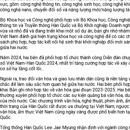
vực, gồm: công nghệ thông tin, công nghệ sinh học, công nghệ khí
công nghệ nano, chuyển đổi số và năng lượng mới/năng lượng tái
Bộ Khoa học và Công nghệ phối hợp với Bộ Khoa học, Công nghi
thông tin và Truyền thông Hàn Quốc và Bộ Khởi nghiệp Doanh ngh
vừa và nhỏ đã và đang triển khai một số dự án, bản ghi nhớ nhằm
Việt Nam đánh giá hiện trạng khoa học và công nghệ để có các c
sách phù hợp, hợp tác kết nối hệ sinh thái khởi nghiệp đổi mới sá
giữa hai nước.
Năm 2024, hai bên đã phối hợp tổ chức thành công Diễn đàn chu
số Việt Nam-Hàn Quốc 2024, nhất trí tăng cường hợp tác về xây
cơ sở hạ tầng cốt lõi…
Ngoài ra, trao đổi văn hóa và giao lưu nhân dân cũng là nền tảng
chắc để làm sâu sắc hơn quan hệ giữa hai nước. Hai bên phối hợp
khai Bản ghi nhớ hợp tác về văn hóa giai đoạn 2023-2025. Hai b
thường xuyên phối hợp tổ chức các sự kiện quảng bá văn hóa, du 
của mỗi nước. Các chương trình văn hóa, nghệ thuật, phim ảnh, ẩ
thời trang của Hàn Quốc rất được ưa chuộng tại Việt Nam; ngược l
văn hóa, ẩm thực Việt Nam cũng ngày càng được phổ biến hơn tạ
Quốc.
Tổng thống Hàn Quốc Lee Jae Myung nhận định với ngành công 