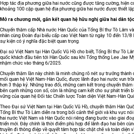
Hợp tác địa phương giữa hai nước cũng được tăng cường, hiện c
khoảng 100 cặp quan hệ địa phương giữa hai nước được thiết lập
Mở ra chương mới, gắn kết quan hệ hữu nghị giữa hai dân tộ
Chuyến thăm cấp Nhà nước Hàn Quốc của Tổng Bí thư Tô Lâm v
nhân cùng Đoàn đại biểu cấp cao Việt Nam từ ngày 10 đến 13/8 
sự kiện có ý nghĩa đặc biệt quan trọng.
Đại sứ Việt Nam tại Hàn Quốc Vũ Hồ cho biết, Tổng Bí thư Tô Lâm
quốc khách đầu tiên tới Hàn Quốc sau khi Tổng thống Lee Jae 
nhậm chức vào tháng 6/2025.
Chuyến thăm lần này chính là minh chứng rõ nét sự trưởng thành 
mối quan hệ Việt Nam-Hàn Quốc, được lãnh đạo hai nước vun trồ
hơn 3 thập kỷ. Những trao đổi, những cam kết trong chuyến thăm 
bên cạnh những con số, còn là những cam kết cho sự phát triển 
vững của quan hệ Đối tác Chiến lược Toàn diện Việt Nam-Hàn Qu
Theo Đại sứ Việt Nam tại Hàn Quốc Vũ Hồ, chuyến thăm Hàn Qu
Tổng Bí thư Tô Lâm diễn ra trong bối cảnh thế giới và khu vực nói
hai nước Việt Nam và Hàn Quốc nói riêng đang bước vào giai đo
triển mới. Đây chính là thời điểm phù hợp để lãnh đạo hai bên cù
truyền đi thông điệp về quyết tâm hợp tác chặt chẽ và toàn diện v