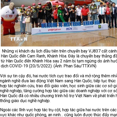
Những vị khách du lịch đầu tiên trên chuyến bay VJ837 cất cánh
Hàn Quốc đến Cam Ranh, Khánh Hòa. Đây là chuyến bay thẳng đầ
từ Hàn Quốc đến Khánh Hòa sau 2 năm bị tạm ngừng do ảnh hư
dịch COVID-19 (20/5/2022). (Ảnh: Phan Sáu/TTXVN)
Với sự tin cậy đó, hai nước tích cực trao đổi và mở rộng thêm nh
ngành nghề đưa lao động Việt Nam sang Hàn Quốc; tiếp tục thúc
hợp tác nghiên cứu, trao đổi giáo viên, học sinh giữa các cơ sở g
nghề nghiệp, tăng cường hợp tác giữa các doanh nghiệp với cơ sở
Hàn Quốc đã có nhiều chương trình hỗ trợ Việt Nam về phát triển 
thống giáo dục nghề nghiệp.
Ngoài các lĩnh vực hợp tác trụ cột, hợp tác giữa hai nước trên các 
vực khác như quốc phòng, an ninh… cũng luôn được thúc đẩy mạ