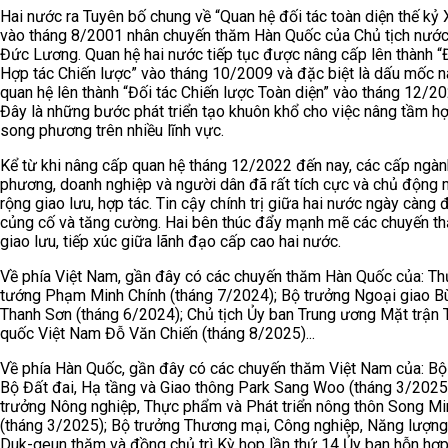
Hai nước ra Tuyên bố chung về “Quan hệ đối tác toàn diện thế kỷ 
vào tháng 8/2001 nhân chuyến thăm Hàn Quốc của Chủ tịch nước
Đức Lương. Quan hệ hai nước tiếp tục được nâng cấp lên thành “
Hợp tác Chiến lược” vào tháng 10/2009 và đặc biệt là dấu mốc 
quan hệ lên thành “Đối tác Chiến lược Toàn diện” vào tháng 12/20
Đây là những bước phát triển tạo khuôn khổ cho việc nâng tầm hợ
song phương trên nhiều lĩnh vực.
Kể từ khi nâng cấp quan hệ tháng 12/2022 đến nay, các cấp ngàn
phương, doanh nghiệp và người dân đã rất tích cực và chủ động
rộng giao lưu, hợp tác. Tin cậy chính trị giữa hai nước ngày càng
củng cố và tăng cường. Hai bên thúc đẩy mạnh mẽ các chuyến t
giao lưu, tiếp xúc giữa lãnh đạo cấp cao hai nước.
Về phía Việt Nam, gần đây có các chuyến thăm Hàn Quốc của: Th
tướng Phạm Minh Chính (tháng 7/2024); Bộ trưởng Ngoại giao B
Thanh Sơn (tháng 6/2024); Chủ tịch Ủy ban Trung ương Mặt trận 
quốc Việt Nam Đỗ Văn Chiến (tháng 8/2025)...
Về phía Hàn Quốc, gần đây có các chuyến thăm Việt Nam của: Bộ
Bộ Đất đai, Hạ tầng và Giao thông Park Sang Woo (tháng 3/2025
trưởng Nông nghiệp, Thực phẩm và Phát triển nông thôn Song Mi
(tháng 3/2025); Bộ trưởng Thương mại, Công nghiệp, Năng lượn
Duk-geun thăm và đồng chủ trì Kỳ họp lần thứ 14 Ủy ban hỗn hợp