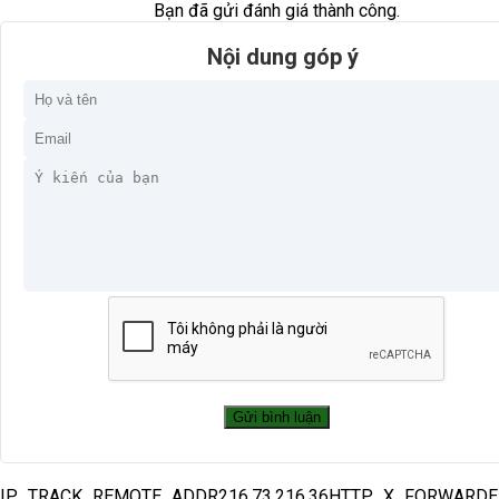
Bạn đã gửi đánh giá thành công.
Nội dung góp ý
IP_TRACK_REMOTE_ADDR216.73.216.36HTTP_X_FORWARD