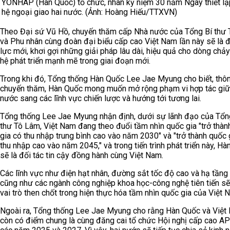
YONHAP (Hàn Quốc) tổ chức, nhân kỷ niệm 30 năm Ngày thiết lậ
hệ ngoại giao hai nước. (Ảnh: Hoàng Hiếu/TTXVN)
Theo Đại sứ Vũ Hồ, chuyến thăm cấp Nhà nước của Tổng Bí thư
và Phu nhân cùng đoàn đại biểu cấp cao Việt Nam lần này sẽ là 
lực mới, khơi gợi những giải pháp lâu dài, hiệu quả cho dòng chả
hệ phát triển mạnh mẽ trong giai đoạn mới.
Trong khi đó, Tổng thống Hàn Quốc Lee Jae Myung cho biết, thô
chuyến thăm, Hàn Quốc mong muốn mở rộng phạm vi hợp tác giữ
nước sang các lĩnh vực chiến lược và hướng tới tương lai.
Tổng thống Lee Jae Myung nhận định, dưới sự lãnh đạo của Tổn
thư Tô Lâm, Việt Nam đang theo đuổi tầm nhìn quốc gia "trở thàn
gia có thu nhập trung bình cao vào năm 2030" và "trở thành quốc 
thu nhập cao vào năm 2045," và trong tiến trình phát triển này, H
sẽ là đối tác tin cậy đồng hành cùng Việt Nam.
Các lĩnh vực như điện hạt nhân, đường sắt tốc độ cao và hạ tầng 
cũng như các ngành công nghiệp khoa học-công nghệ tiên tiến s
vai trò then chốt trong hiện thực hóa tầm nhìn quốc gia của Việt 
Ngoài ra, Tổng thống Lee Jae Myung cho rằng Hàn Quốc và Việt
còn có điểm chung là cùng đăng cai tổ chức Hội nghị cấp cao A