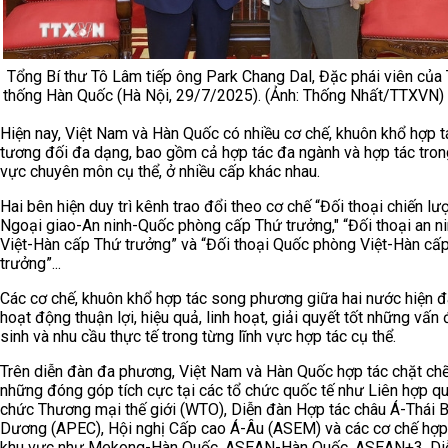
Tổng Bí thư Tô Lâm tiếp ông Park Chang Dal, Đặc phái viên của
thống Hàn Quốc (Hà Nội, 29/7/2025). (Ảnh: Thống Nhất/TTXVN)
Hiện nay, Việt Nam và Hàn Quốc có nhiều cơ chế, khuôn khổ hợp t
tương đối đa dạng, bao gồm cả hợp tác đa ngành và hợp tác trong
vực chuyên môn cụ thể, ở nhiều cấp khác nhau.
Hai bên hiện duy trì kênh trao đổi theo cơ chế “Đối thoại chiến lư
Ngoại giao-An ninh-Quốc phòng cấp Thứ trưởng," “Đối thoại an n
Việt-Hàn cấp Thứ trưởng” và “Đối thoại Quốc phòng Việt-Hàn cấ
trưởng”...
Các cơ chế, khuôn khổ hợp tác song phương giữa hai nước hiện 
hoạt động thuận lợi, hiệu quả, linh hoạt, giải quyết tốt những vấn
sinh và nhu cầu thực tế trong từng lĩnh vực hợp tác cụ thể.
Trên diễn đàn đa phương, Việt Nam và Hàn Quốc hợp tác chặt chẽ
những đóng góp tích cực tại các tổ chức quốc tế như Liên hợp q
chức Thương mại thế giới (WTO), Diễn đàn Hợp tác châu Á-Thái B
Dương (APEC), Hội nghị Cấp cao Á-Âu (ASEM) và các cơ chế hợp
khu vực như Mekong-Hàn Quốc, ASEAN-Hàn Quốc, ASEAN+3, Di