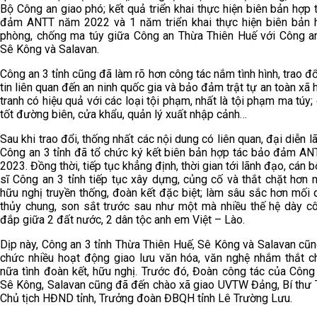
Bộ Công an giao phó; kết quả triển khai thực hiện biên bản hợp 
đảm ANTT năm 2022 và 1 năm triển khai thực hiện biên bản 
phòng, chống ma túy giữa Công an Thừa Thiên Huế với Công an
Sê Kông và Salavan.
Công an 3 tỉnh cũng đã làm rõ hơn công tác nắm tình hình, trao đ
tin liên quan đến an ninh quốc gia và bảo đảm trật tự an toàn xã 
tranh có hiệu quả với các loại tội phạm, nhất là tội phạm ma túy;
tốt đường biên, cửa khẩu, quản lý xuất nhập cảnh…
Sau khi trao đổi, thống nhất các nội dung có liên quan, đại diễn 
Công an 3 tỉnh đã tổ chức ký kết biên bản hợp tác bảo đảm A
2023. Đồng thời, tiếp tục khẳng định, thời gian tới lãnh đạo, cán b
sĩ Công an 3 tỉnh tiếp tục xây dựng, củng cố và thắt chặt hơn n
hữu nghị truyền thống, đoàn kết đặc biệt; làm sâu sắc hơn mối 
thủy chung, son sắt trước sau như một mà nhiều thế hệ dày c
đắp giữa 2 đất nước, 2 dân tộc anh em Việt – Lào.
Dịp này, Công an 3 tỉnh Thừa Thiên Huế, Sê Kông và Salavan cũn
chức nhiều hoạt động giao lưu văn hóa, văn nghệ nhắm thắt c
nữa tình đoàn kết, hữu nghị. Trước đó, Đoàn công tác của Công 
Sê Kông, Salavan cũng đã đến chào xã giao UVTW Đảng, Bí thư T
Chủ tịch HĐND tỉnh, Trưởng đoàn ĐBQH tỉnh Lê Trường Lưu.