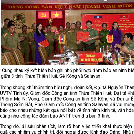
Cùng nhau ký kết biên bản ghi nhớ phối hợp đảm bảo an ninh biê
giữa 3 tỉnh: Thừa Thiên Huế, Sê Kông và Salavan
Trong không khí thắm tình hữu nghị, đoàn kết, Đại tá Nguyễn Than
UVTV Tỉnh ủy, Giám đốc Công an tỉnh Thừa Thiên Huế; Đại tá K
Phôm Mạ Ni Vông, Giám đốc Công an tỉnh Sê Kông và Đại tá Ê
Thèng Sổm Bắt, Phó Giám đốc Công an tỉnh Salavan đã vui mừn
báo cho nhau những kết quả nổi bật về tình hình kinh tế, văn hóa
cũng như công tác đảm bảo ANTT trên địa bàn 3 tỉnh.
Trong đó, đi sâu phân tích, làm rõ hơn việc triển khai thực hiện
quả các nhiệm vụ chính trị, đối ngoại được lãnh đạo Đảng, Nhà 