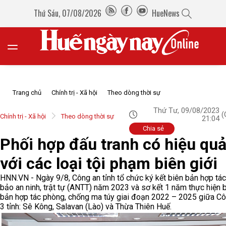
Thứ Sáu, 07/08/2026
HueNews
Trang chủ
Chính trị - Xã hội
Theo dòng thời sự
Thứ Tư, 09/08/2023
(
Chính trị - Xã hội
Theo dòng thời sự
21:04
Chia sẻ
Phối hợp đấu tranh có hiệu qu
với các loại tội phạm biên giới
HNN.VN - Ngày 9/8, Công an tỉnh tổ chức ký kết biên bản hợp tá
bảo an ninh, trật tự (ANTT) năm 2023 và sơ kết 1 năm thực hiện 
bản hợp tác phòng, chống ma túy giai đoạn 2022 – 2025 giữa C
3 tỉnh: Sê Kông, Salavan (Lào) và Thừa Thiên Huế.