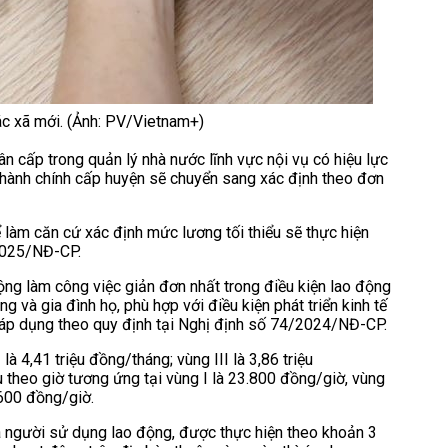
các xã mới. (Ảnh: PV/Vietnam+)
cấp trong quản lý nhà nước lĩnh vực nội vụ có hiệu lực
ị hành chính cấp huyện sẽ chuyển sang xác định theo đơn
làm căn cứ xác định mức lương tối thiểu sẽ thực hiện
/2025/NĐ-CP.
ộng làm công việc giản đơn nhất trong điều kiện lao động
và gia đình họ, phù hợp với điều kiện phát triển kinh tế
c áp dụng theo quy định tại Nghị định số 74/2024/NĐ-CP.
là 4,41 triệu đồng/tháng; vùng III là 3,86 triệu
u theo giờ tương ứng tại vùng I là 23.800 đồng/giờ, vùng
.600 đồng/giờ.
a người sử dụng lao động, được thực hiện theo khoản 3