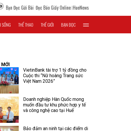
Bạn Đọc Gửi Bài
Đọc Báo Giấy Online
HueNews
I SỐNG
THỂ THAO
THẾ GIỚI
BẠN ĐỌC
 MỚI
VietinBank tài trợ 1 tỷ đồng cho
Cuộc thi “Nữ hoàng Trang sức
Việt Nam 2026”
Doanh nghiệp Hàn Quốc mong
muốn đầu tư khu phức hợp y tế
và công nghệ cao tại Huế
Bảo đảm an ninh tại các điểm di