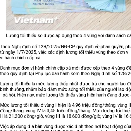
Lương tối thiểu sẽ được áp dụng theo 4 vùng với danh sách 
Theo Nghị định số 128/2025/NĐ-CP quy định về phân quyền, phân 
từ ngày 1/7/2025, việc xác định lương tối thiểu vùng theo đơn v
vị hành chính cấp xã.
Danh mục đơn vị hành chính cấp xã mới được xếp theo 4 vùng để 
theo quy định tại Phụ lục ban hành kèm theo Nghị định số 128
Lương tối thiểu là mức lương thấp nhất được trả cho người lao đ
bình thường, nhằm bảo đảm mức sống tối thiểu của người lao động 
- xã hội. Hiện nay, mức lương tối thiểu vùng hiện hành đang đượ
Mức lương tối thiểu ở vùng I hiện là 4,96 triệu đồng/tháng; vùng II 
đồng/tháng; vùng IV là 3,45 triệu đồng/tháng. Mức lương tối thiể
II là 21.200 đồng/giờ, vùng III là 18.600 đồng/giờ, vùng IV là 16
Việc áp dụng địa bàn vùng được xác định theo nơi hoạt động củ