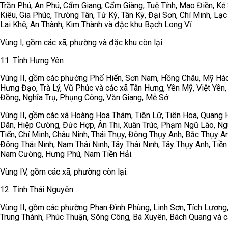
Trần Phú, An Phú, Cẩm Giang, Cẩm Giàng, Tuệ Tĩnh, Mao Điền, Kẻ 
Kiêu, Gia Phúc, Trường Tân, Tứ Kỳ, Tân Kỳ, Đại Sơn, Chí Minh, 
Lai Khê, An Thành, Kim Thành và đặc khu Bạch Long Vĩ.
Vùng I, gồm các xã, phường và đặc khu còn lại.
11. Tỉnh Hưng Yên
Vùng II, gồm các phường Phố Hiến, Sơn Nam, Hồng Châu, Mỹ Hào
Hưng Đạo, Trà Lý, Vũ Phúc và các xã Tân Hưng, Yên Mỹ, Việt Yên
Đồng, Nghĩa Trụ, Phụng Công, Văn Giang, Mễ Sở.
Vùng II, gồm các xã Hoàng Hoa Thám, Tiên Lữ, Tiên Hoa, Quang 
Dân, Hiệp Cường, Đức Hợp, Ân Thi, Xuân Trúc, Phạm Ngũ Lão, Nguy
Tiến, Chí Minh, Châu Ninh, Thái Thụy, Đông Thụy Anh, Bắc Thụy A
Đông Thái Ninh, Nam Thái Ninh, Tây Thái Ninh, Tây Thụy Anh, Tiền
Nam Cường, Hưng Phú, Nam Tiền Hải.
Vùng IV, gồm các xã, phường còn lại.
12. Tỉnh Thái Nguyên
Vùng II, gồm các phường Phan Đình Phùng, Linh Sơn, Tích Lương,
Trung Thành, Phúc Thuận, Sông Công, Bá Xuyên, Bách Quang và c