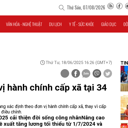
Thứ Sáu, 07/08/2026
VĂN HÓA - NGHỆ THUẬT
DU LỊCH
Y TẾ - SỨC KHỎE
GIÁO DỤC
ĐỜ
Thứ Tư, 18/06/2025 16:26
(GMT+7)
TIN
ị hành chính cấp xã tại 34
ng xác định theo đơn vị hành chính cấp xã, thay vì cấp
điều chỉnh.
025 cải thiện đời sống công nhân
Nâng cao
ề xuất tăng lương tối thiểu từ 1/7/2024 và