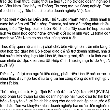
trao đổi kiến thức; đồng thời sẽ tiếp tục hỗ trợ các doanh nghiệp
tại Việt Nam. Ông bày tỏ Phòng Thương mại và Công nghiệp Esto
địa chỉ tin cậy đầu tiên cho các doanh nghiệp Việt Nam.
Phát biểu ý kiến tại Diễn đàn, Thủ tướng Phạm Minh Chính nhấn m
cuộc hội đàm với Thủ tướng Estonia, hai bên đã thống nhất nhiều
dung thúc đẩy hợp tác hai bên. Đó là thúc đẩy quan hệ hợp tác sâ
hơn về khoa học công nghệ, chuyển đổi số là lĩnh vực Estonia có 
mạnh và Việt Nam có nhu cầu, cùng phát triển.
Thúc đẩy quan hệ chính trị chặt chẽ, bền vững hơn, trên nền tảng
qua hợp tác giữa hai Bộ Ngoại giao để hỗ trợ doanh nghiệp, nhà 
hai nước. Mở rộng hợp tác kinh tế, thương mại, đầu tư là lĩnh vực
còn nhiều dư địa, khai thác tốt Hiệp định Thương mại tự do Việt
(EVFTA).
Điều này có lợi cho người tiêu dùng, phát triển kinh tế mỗi nước; 
nhau thúc đẩy hợp tác đầu tư giữa hai cộng đồng doanh nghiệp v
còn rất lớn.
Thủ tướng nêu rõ, Hiệp định Bảo hộ đầu tư Việt Nam-EU (EVIPA)
góp phần tạo thuận lợi cho doanh nghiệp hai nước đầu tư; hai bên 
bảo vệ quyền và lợi ích chính đáng cho doanh nghiệp hai nước đ
tư; chào đón và khuyến khích doanh nghiệp hai nước đến nghiên 