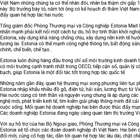
Việt Nam những chúng ta có thể nhân đôi, nhân ba thậm chí gấp 
này. Bộ trưởng bày tỏ, năm tới ông có kế hoạch đi thăm Việt Nam
đẩy quan hệ hợp tác hai nước.
Tổng giám đốc Phòng Thương mại và Công nghiệp Estonia Mait 
nhấn mạnh phải kết nối một cách tự do; hỗ trợ tinh thần khởi nghi
Estonia, xây dựng khả năng chống chịu, xây dựng nền kinh tế hướ
tương lai. Estonia có thế mạnh công nghệ thông tin, bất động sản,
chính, chế biến, chế tạo…
Estonia luôn đứng hàng đầu trong chỉ số môi trường kinh doanh t
có môi trường cạnh tranh nhất trong OECD, tiếp cận số, quản lý 
bạch, giúp Estonia là một đối tác tốt trong hợp tác quốc tế.
Những năm gần đây, quan hệ thương mại song phương liên tục phá
Estonia nhập khẩu nhiều đồ gỗ, điện tử, hải sản, lương thực từ V
Hai nước cùng có tinh thần và nguyện vọng chung là áp dụng các
nghệ mới, phát triển kinh tế, tìm kiếm giải pháp thông minh để cải 
cuộc sống. Mối quan hệ doanh nghiệp hai bên được thúc đẩy mạ
Các doanh nghiệp Estonia đang ngày càng quan tâm thị trường V
Với sự hỗ trợ của hai Bộ Ngoại giao, Phòng Thương mại và Công
Estonia sẽ tổ chức các đoàn doanh nghiệp đi Việt Nam. Hai bên c
đổi mới, củng cố hợp tác, dẫn tới quan hệ hợp tác lâu dài, chặt ch