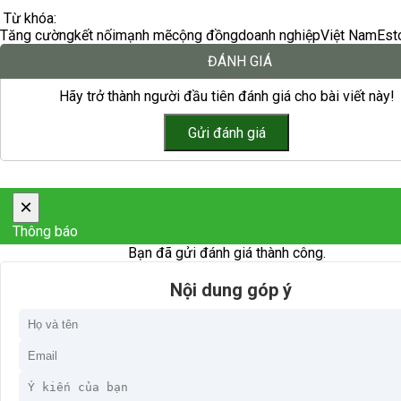
Từ khóa:
Tăng cường
kết nối
mạnh mẽ
cộng đồng
doanh nghiệp
Việt Nam
Est
ĐÁNH GIÁ
Hãy trở thành người đầu tiên đánh giá cho bài viết này!
×
Thông báo
Bạn đã gửi đánh giá thành công.
Nội dung góp ý