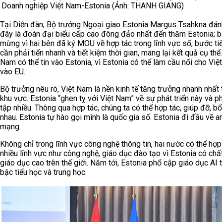
Doanh nghiệp Việt Nam-Estonia (Ảnh: THANH GIANG)
Tại Diễn đàn, Bộ trưởng Ngoại giao Estonia Margus Tsahkna đán
đây là đoàn đại biểu cấp cao đông đảo nhất đến thăm Estonia; b
mừng vì hai bên đã ký MOU về hợp tác trong lĩnh vực số, bước ti
cần phải tiến nhanh và tiết kiệm thời gian, mang lại kết quả cụ thể.
Nam có thể tin vào Estonia, vì Estonia có thể làm cầu nối cho Vi
vào EU.
Bộ trưởng nêu rõ, Việt Nam là nền kinh tế tăng trưởng nhanh nhất 
khu vực. Estonia “ghen tỵ với Việt Nam” về sự phát triển này và p
tập nhiều. Thông qua hợp tác, chúng ta có thể hợp tác, giúp đỡ, bổ
nhau. Estonia tự hào gọi mình là quốc gia số. Estonia đi đầu về a
mạng.
Không chỉ trong lĩnh vực công nghệ thông tin, hai nước có thể hợp
nhiều lĩnh vực như công nghệ, giáo dục đào tạo vì Estonia có chấ
giáo dục cao trên thế giới. Năm tới, Estonia phổ cập giáo dục AI 
bậc tiểu học và trung học.