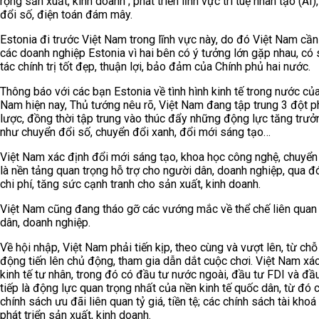
rộng sản xuất, kinh doanh ; phát triển lĩnh vực trí tuệ nhân tạo (AI)
đổi số, điện toán đám mây.
Estonia đi trước Việt Nam trong lĩnh vực này, do đó Việt Nam cần
các doanh nghiệp Estonia vì hai bên có ý tưởng lớn gặp nhau, có
tác chính trị tốt đẹp, thuận lợi, bảo đảm của Chính phủ hai nước.
Thông báo với các bạn Estonia về tình hình kinh tế trong nước của
Nam hiện nay, Thủ tướng nêu rõ, Việt Nam đang tập trung 3 đột p
lược, đồng thời tập trung vào thúc đẩy những động lực tăng trư
như chuyển đổi số, chuyển đổi xanh, đổi mới sáng tạo…
Việt Nam xác định đổi mới sáng tạo, khoa học công nghệ, chuyển
là nền tảng quan trọng hỗ trợ cho người dân, doanh nghiệp, qua 
chi phí, tăng sức cạnh tranh cho sản xuất, kinh doanh.
Việt Nam cũng đang tháo gỡ các vướng mắc về thể chế liên quan
dân, doanh nghiệp.
Về hội nhập, Việt Nam phải tiến kịp, theo cùng và vượt lên, từ chỗ
động tiến lên chủ động, tham gia dẫn dắt cuộc chơi. Việt Nam xá
kinh tế tư nhân, trong đó có đầu tư nước ngoài, đầu tư FDI và đầu
tiếp là động lực quan trọng nhất của nền kinh tế quốc dân, từ đó
chính sách ưu đãi liên quan tỷ giá, tiền tệ; các chính sách tài kho
phát triển sản xuất, kinh doanh.