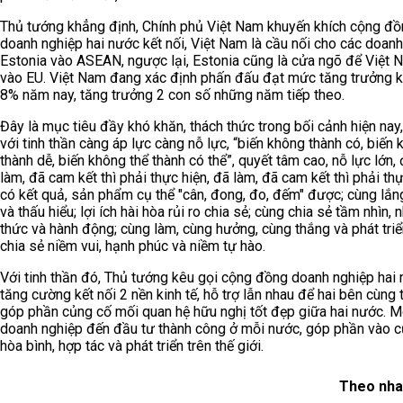
Thủ tướng khẳng định, Chính phủ Việt Nam khuyến khích cộng đ
doanh nghiệp hai nước kết nối, Việt Nam là cầu nối cho các doan
Estonia vào ASEAN, ngược lại, Estonia cũng là cửa ngõ để Việt 
vào EU. Việt Nam đang xác định phấn đấu đạt mức tăng trưởng k
8% năm nay, tăng trưởng 2 con số những năm tiếp theo.
Đây là mục tiêu đầy khó khăn, thách thức trong bối cảnh hiện nay
với tinh thần càng áp lực càng nỗ lực, “biến không thành có, biến 
thành dễ, biến không thể thành có thể”, quyết tâm cao, nỗ lực lớn, 
làm, đã cam kết thì phải thực hiện, đã làm, đã cam kết thì phải th
có kết quả, sản phẩm cụ thể "cân, đong, đo, đếm" được; cùng lắ
và thấu hiểu; lợi ích hài hòa rủi ro chia sẻ; cùng chia sẻ tầm nhìn, 
thức và hành động; cùng làm, cùng hưởng, cùng thắng và phát triể
chia sẻ niềm vui, hạnh phúc và niềm tự hào.
Với tinh thần đó, Thủ tướng kêu gọi cộng đồng doanh nghiệp hai
tăng cường kết nối 2 nền kinh tế, hỗ trợ lẫn nhau để hai bên cùng 
góp phần củng cố mối quan hệ hữu nghị tốt đẹp giữa hai nước. 
doanh nghiệp đến đầu tư thành công ở mỗi nước, góp phần vào 
hòa bình, hợp tác và phát triển trên thế giới.
Theo nha