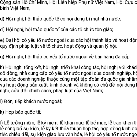
Cộng sản Hồ Chí Minh, Hội Liên hiệp Phụ nữ Việt Nam, Hội Cựu c
binh Việt Nam;
d) Hội nghị, hội thảo quốc tế có nội dung bí mật nhà nước;
đ) Hội nghị, hội thảo quốc tế của các tổ chức tôn giáo;
e) Đại hội có yếu tố nước ngoài của các hội thành lập và hoạt độ
quy định pháp luật về tổ chức, hoạt động và quản lý hội;
g) Hội nghị, hội thảo có yếu tố nước ngoài về bán hàng đa cấp;
h) Hội nghị tổng kết, hội nghị triển khai công tác, hội nghị với khá
cổ đông, nhà cung cấp có yếu tố nước ngoài của doanh nghiệp, hộ
của các doanh nghiệp thuộc cùng một tập đoàn đa quốc gia nhằ
vụ hoạt động sản xuất, kinh doanh và không có chủ đề, nội dung 
nghị, sửa đổi chính sách, pháp luật của Việt Nam;
i) Đón, tiếp khách nước ngoài;
k) Họp báo quốc tế;
l) Lễ tưởng niệm, lễ kỷ niệm, lễ khai mạc, lễ bế mạc, lễ trao khen 
lễ công bố sự kiện, lễ ký kết thỏa thuận hợp tác, hợp đồng kinh d
tiệc chiêu đãi, sự kiện giao lưu văn hóa, lễ hội có yếu tố nước ngo