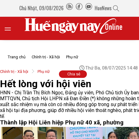
Chủ Nhật, 09/08/2026
HueNews
Trang chủ
Chính trị - Xã hội
Phụ nữ
Thứ Ba, 08/07/2025 14:48
Chính trị - Xã hội
Phụ nữ
Chia sẻ
Hết lòng với hội viên
HNN - Chị Trần Thị Bích Ngọc, Đảng ủy viên, Phó Chủ tịch Ủy ban
MTTQVN, Chủ tịch Hội LHPN xã Đan Điền (*) không những hoàn 
xuất sắc nhiệm vụ mà còn có nhiều đóng góp trong sự phát triển k
xã hội tại địa phương, giúp đỡ nhiều hội viên thoát nghèo, phát tri
tế.
Thành lập Hội Liên hiệp Phụ nữ 40 xã, phường