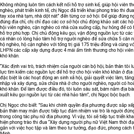
Không những luôn tìm cách kết nối hỗ trợ sinh kế, giúp hội viên th
nghèo, phát triển kinh tế, chị Ngọc đã triển khai phong trào thi đu
tay xóa nhà tạm, nhà dột nát” đến từng cơ sở hội. Để giúp đúng n
đúng địa chỉ, chị chỉ đạo các cơ sở hội chủ động khảo sát các hộ
hội viên nghèo, cận nghèo có nhà cửa xuống cấp, hư hỏng để có
hỗ trợ phù hợp. Chị chủ động kêu gọi, vận động nguồn lực từ các 
cá nhân có lòng hảo tâm hỗ trợ người nghèo để sửa chữa 5 căn 
hộ nghèo, hộ cận nghèo với tổng trị giá 175 triệu đồng và cùng vớ
LHPN các cấp xây dựng được 4 mái ấm tình thương cho hội viên
khó khăn.
“Xác định vai trò, trách nhiệm của người cán bộ hội, bản thân tôi l
lực tìm kiếm các nguồn lực để hỗ trợ cho hội viên khó khăn ở địa
đặc biệt là các hoạt động an sinh xã hội, giải quyết việc làm, tăng
nhập và xây dựng, sửa chữa nhà ở cho người nghèo, người có ho
khó khăn. Để làm được điều đó, tôi luôn sâu sát, bám nắm địa bà
xuất kêu gọi nguồn lực từ các nhà hảo tâm”, chị Ngọc bộc bạch.
Chị Ngọc cho biết: "Sau khi chính quyền địa phương được sắp xếp
bản thân may mắn được tiếp tục đảm nhiệm vai trò là người đứn
trong công tác phụ nữ địa phương. Vì vậy, tôi sẽ tiếp tục triển kha
hiện phong trào thi đua “Xây dựng người phụ nữ Việt Nam thời đạ
gắn với việc học tập và làm theo tư tưởng, đạo đức, phong cách 
Minh.