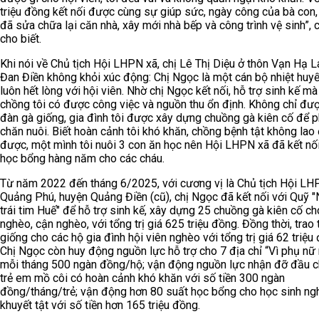
triệu đồng kết nối được cùng sự giúp sức, ngày công của bà con, 
đã sửa chữa lại căn nhà, xây mới nhà bếp và công trình vệ sinh”, 
cho biết.
Khi nói về Chủ tịch Hội LHPN xã, chị Lê Thị Diệu ở thôn Vạn Hạ L
Đan Điền không khỏi xúc động: Chị Ngọc là một cán bộ nhiệt huyế
luôn hết lòng với hội viên. Nhờ chị Ngọc kết nối, hỗ trợ sinh kế m
chồng tôi có được công việc và nguồn thu ổn định. Không chỉ đượ
đàn gà giống, gia đình tôi được xây dựng chuồng gà kiên cố để ph
chăn nuôi. Biết hoàn cảnh tôi khó khăn, chồng bệnh tật không lao
được, một mình tôi nuôi 3 con ăn học nên Hội LHPN xã đã kết nối
học bổng hàng năm cho các cháu.
Từ năm 2022 đến tháng 6/2025, với cương vị là Chủ tịch Hội LH
Quảng Phú, huyện Quảng Điền (cũ), chị Ngọc đã kết nối với Quỹ 
trái tim Huế" để hỗ trợ sinh kế, xây dựng 25 chuồng gà kiên cố c
nghèo, cận nghèo, với tổng trị giá 625 triệu đồng. Đồng thời, trao
giống cho các hộ gia đình hội viên nghèo với tổng trị giá 62 triệu
Chị Ngọc còn huy động nguồn lực hỗ trợ cho 7 địa chỉ “Vì phụ nữ
mỗi tháng 500 ngàn đồng/hộ; vận động nguồn lực nhận đỡ đầu 
trẻ em mồ côi có hoàn cảnh khó khăn với số tiền 300 ngàn
đồng/tháng/trẻ; vận động hơn 80 suất học bổng cho học sinh ng
khuyết tật với số tiền hơn 165 triệu đồng.