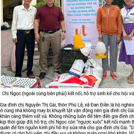
Chị Ngọc (ngoài cùng bên phải) kết nối, hỗ trợ sinh kế cho hội vi
Gia đình chị Nguyễn Thị Gái, thôn Phú Lễ, xã Đan Điền là hộ nghèo
ở cùng nhà không may bị khuyết tật vận động nên gia đình chị Gá
khăn càng thêm vất vả. Không những luôn để tâm đến gia đình ch
kịp thời giúp đỡ, hỗ trợ, chị Ngọc còn “ngược xuôi” kết nối mạnh 
quân để tìm nguồn kinh phí hỗ trợ sửa nhà cho gia đình chị Gái. “G
được gì cho hội viên, tôi đều vui và không quản ngại khó khăn. V