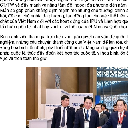
CT/TW về đẩy mạnh và nâng tầm đối ngoại đa phương đến năm 20
Mẫn sẽ góp phần khẳng định mạnh mẽ những chủ trương, chính sách
hội, đề cao chủ nghĩa đa phương, tạo động lực cho việc thể hiện v
chất của Việt Nam đối với các hoạt động của IPU và Liên hợp quốc
tổ chức quốc tế, phát huy vai trò, vị thế của Việt Nam và Quốc hội
Bên cạnh việc tham gia trực tiếp vào giải quyết các vấn đề quốc 
nghiệm, những câu chuyện thành công của Việt Nam để lan tỏa, chi
vững hòa bình, ổn định, phát triển đất nước, tăng cường quan hệ 
pháp quốc tế, thúc đẩy đoàn kết, hợp tác quốc tế, vì hòa bình, ổn
vực và trên toàn thế giới.