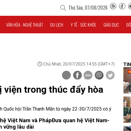
Thứ Sáu, 07/08/2026
VĂN HÓA - NGHỆ THUẬT
DU LỊCH
Y TẾ - SỨC KHỎE
GIÁO DỤC
ĐỜ
Chủ Nhật, 20/07/2025 14:55
(GMT+7)
TIN
ị viện trong thúc đẩy hòa
ch Quốc hội Trần Thanh Mẫn từ ngày 22-30/7/2025 có ý
 hệ Việt Nam và Pháp
Đưa quan hệ Việt Nam-
n vững lâu dài