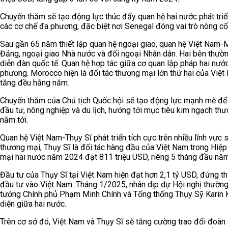
Chuyến thăm sẽ tạo động lực thúc đẩy quan hệ hai nước phát triển 
các cơ chế đa phương, đặc biệt nơi Senegal đóng vai trò nòng cố
Sau gần 65 năm thiết lập quan hệ ngoại giao, quan hệ Việt Nam-M
Đảng, ngoại giao Nhà nước và đối ngoại Nhân dân. Hai bên thườn
diễn đàn quốc tế. Quan hệ hợp tác giữa cơ quan lập pháp hai nước
phương. Morocco hiện là đối tác thương mại lớn thứ hai của Việ
tăng đều hằng năm.
Chuyến thăm của Chủ tịch Quốc hội sẽ tạo động lực mạnh mẽ để ha
đầu tư, nông nghiệp và du lịch, hướng tới mục tiêu kim ngạch t
năm tới.
Quan hệ Việt Nam-Thụy Sĩ phát triển tích cực trên nhiều lĩnh vực 
thương mại, Thụy Sĩ là đối tác hàng đầu của Việt Nam trong Hiệ
mại hai nước năm 2024 đạt 811 triệu USD, riêng 5 tháng đầu nă
Đầu tư của Thụy Sĩ tại Việt Nam hiện đạt hơn 2,1 tỷ USD, đứng th
đầu tư vào Việt Nam. Tháng 1/2025, nhân dịp dự Hội nghị thường n
tướng Chính phủ Phạm Minh Chính và Tổng thống Thụy Sỹ Karin Kell
diện giữa hai nước.
Trên cơ sở đó, Việt Nam và Thụy Sĩ sẽ tăng cường trao đổi đoàn 