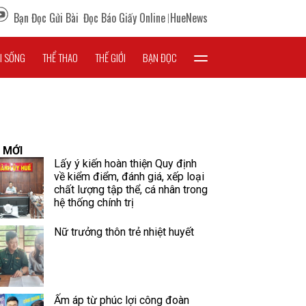
Bạn Đọc Gửi Bài
Đọc Báo Giấy Online
HueNews
I SỐNG
THỂ THAO
THẾ GIỚI
BẠN ĐỌC
 MỚI
Lấy ý kiến hoàn thiện Quy định
về kiểm điểm, đánh giá, xếp loại
chất lượng tập thể, cá nhân trong
hệ thống chính trị
Nữ trưởng thôn trẻ nhiệt huyết
Ấm áp từ phúc lợi công đoàn