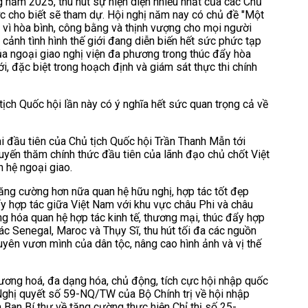
ng năm 2025, thu hút sự hiện diện nhiều nhất của các Chủ
ước cho biết sẽ tham dự. Hội nghị năm nay có chủ đề "Một
g vì hòa bình, công bằng và thịnh vượng cho mọi người
cảnh tình hình thế giới đang diễn biến hết sức phức tạp
ủa ngoại giao nghị viện đa phương trong thúc đẩy hòa
iới, đặc biệt trong hoạch định và giám sát thực thi chính
ịch Quốc hội lần này có ý nghĩa hết sức quan trọng cả về
i đầu tiên của Chủ tịch Quốc hội Trần Thanh Mẫn tới
uyến thăm chính thức đầu tiên của lãnh đạo chủ chốt Việt
n hệ ngoại giao.
ăng cường hơn nữa quan hệ hữu nghị, hợp tác tốt đẹp
ẩy hợp tác giữa Việt Nam với khu vực châu Phi và châu
g hóa quan hệ hợp tác kinh tế, thương mại, thúc đẩy hợp
 tác Senegal, Maroc và Thụy Sĩ, thu hút tối đa các nguồn
uyên vươn mình của dân tộc, nâng cao hình ảnh và vị thế
phương hoá, đa dạng hóa, chủ động, tích cực hội nhập quốc
, Nghị quyết số 59-NQ/TW của Bộ Chính trị về hội nhập
 Ban Bí thư về tăng cường thực hiện Chỉ thị số 25-