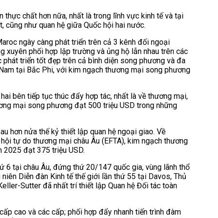
thực chất hơn nữa, nhất là trong lĩnh vực kinh tế và tại
t, cũng như quan hệ giữa Quốc hội hai nước.
aroc ngày càng phát triển trên cả 3 kênh đối ngoại
g xuyên phối hợp lập trường và ủng hộ lẫn nhau trên các
 phát triển tốt đẹp trên cả bình diện song phương và đa
t Nam tại Bắc Phi, với kim ngạch thương mại song phương
i bên tiếp tục thúc đẩy hợp tác, nhất là về thương mại,
hương mại song phương đạt 500 triệu USD trong những
sau hơn nửa thế kỷ thiết lập quan hệ ngoại giao. Về
p hội tự do thương mại châu Âu (EFTA), kim ngạch thương
m 2025 đạt 375 triệu USD.
ứ 6 tại châu Âu, đứng thứ 20/147 quốc gia, vùng lãnh thổ
iên Diễn đàn Kinh tế thế giới lần thứ 55 tại Davos, Thủ
er-Sutter đã nhất trí thiết lập Quan hệ Đối tác toàn
cấp cao và các cấp; phối hợp đẩy nhanh tiến trình đàm