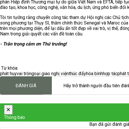
phán Hiệp định Thương mại tự do giữa Việt Nam và EFTA, tiếp tục
đào tạo, khoa học, công nghệ, văn hóa, du lịch, ứng phó biến đổi kh
Tôi tin tưởng rằng chuyến công tác tham dự Hội nghị các Chủ tịch 
song phương tại Thụy Sĩ, thăm chính thức Senegal và Maroc của 
trên mọi phương diện, để lại dấu ấn tốt đẹp về vai trò, vị thế, đó
Nam trong giải quyết các vấn đề toàn cầu.
- Trân trọng cảm ơn Thứ trưởng!
Từ khóa:
phát huy
vai trò
ngoại giao nghị viện
thúc đẩy
hòa bình
hợp tác
phát t
ĐÁNH GIÁ
Hãy trở thành người đầu tiên đánh
×
Thông báo
Bạn đã gửi đánh giá