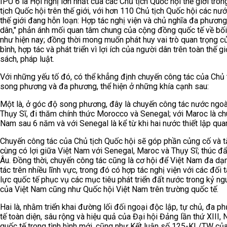
IPU 6 là Hội nghị lớn nhất của các Chủ tịch Quốc hội thế giới tro
tịch Quốc hội trên thế giới, với hơn 110 Chủ tịch Quốc hội các n
thế giới đang hỗn loạn: Hợp tác nghị viện và chủ nghĩa đa phươn
dân," phản ánh mối quan tâm chung của cộng đồng quốc tế về bối 
như hiện nay; đồng thời mong muốn phát huy vai trò quan trọng c
bình, hợp tác và phát triển vì lợi ích của người dân trên toàn thế g
sách, pháp luật.
Với những yếu tố đó, có thể khẳng định chuyến công tác của Chủ t
song phương và đa phương, thể hiện ở những khía cạnh sau:
Một là, ở góc độ song phương, đây là chuyến công tác nước ngoà
Thụy Sĩ, đi thăm chính thức Morocco và Senegal; với Maroc là ch
Nam sau 6 năm và với Senegal là kể từ khi hai nước thiết lập qua
Chuyến công tác của Chủ tịch Quốc hội sẽ góp phần củng cố và t
cùng có lợi giữa Việt Nam với Senegal, Maroc và Thụy Sĩ; thúc đ
Âu. Đồng thời, chuyến công tác cũng là cơ hội để Việt Nam đa dạn
tác trên nhiều lĩnh vực, trong đó có hợp tác nghị viện với các đối
lực quốc tế phục vụ các mục tiêu phát triển đất nước trong kỷ ng
của Việt Nam cũng như Quốc hội Việt Nam trên trường quốc tế.
Hai là, nhằm triển khai đường lối đối ngoại độc lập, tự chủ, đa 
tế toàn diện, sâu rộng và hiệu quả của Đại hội Đảng lần thứ XIII
quốc tế trong tình hình mới, cũng như Kết luận số 125-KL/TW của