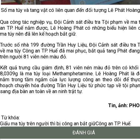
Số ma túy và tang vật có liên quan đến đối tượng Lê Phát Hoàn
Qua công tác nghiệp vụ, Đội Cảnh sát điều tra Tội phạm về ma 
an TP. Huế nắm được, Lê Hoàng Phát có những biểu hiện liên 
ma túy nên đã lên kế hoạch bắt giữ.
Trước số nhà 199 đường Trần Huy Liệu, Đội Cảnh sát điều tra 
về ma túy Công an TP. Huế đã mai phục, bắt quả tang Phát đang
trên người 81 viên nén màu đỏ.
Kết quả trưng cầu giám định, 81 viên nén màu đỏ trên có khối 
8,0309g là ma túy loại Methamphetamine. Lê Hoàng Phát là đ
nằm trong tầm ngắm của lực lượng công an theo dõi để thực
hoạch chuyển hóa đường Trần Huy Liệu từ phức tạp về tội phạ
sang địa bàn an toàn về an ninh trật tự.
Tin, ảnh: PH
Từ khóa:
Giấu ma túy trên người thì bị công an bắt giữ
Công an TP. Huế.
ĐÁNH GIÁ