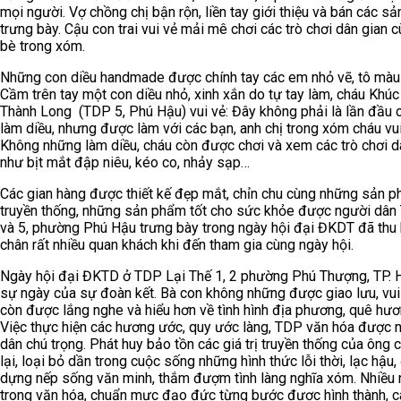
mọi người. Vợ chồng chị bận rộn, liền tay giới thiệu và bán các s
trưng bày. Cậu con trai vui vẻ mải mê chơi các trò chơi dân gian 
bè trong xóm.
Những con diều handmade được chính tay các em nhỏ vẽ, tô màu 
Cầm trên tay một con diều nhỏ, xinh xắn do tự tay làm, cháu Khú
Thành Long (TDP 5, Phú Hậu) vui vẻ: Đây không phải là lần đầu 
làm diều, nhưng được làm với các bạn, anh chị trong xóm cháu vui
Không những làm diều, cháu còn được chơi và xem các trò chơi d
như bịt mắt đập niêu, kéo co, nhảy sạp…
Các gian hàng được thiết kế đẹp mắt, chỉn chu cùng những sản 
truyền thống, những sản phẩm tốt cho sức khỏe được người dân
và 5, phường Phú Hậu trưng bày trong ngày hội đại ĐKDT đã thu h
chân rất nhiều quan khách khi đến tham gia cùng ngày hội.
Ngày hội đại ĐKTD ở TDP Lại Thế 1, 2 phường Phú Thượng, TP. 
sự ngày của sự đoàn kết. Bà con không những được giao lưu, vui
còn được lắng nghe và hiểu hơn về tình hình địa phương, quê hươ
Việc thực hiện các hương ước, quy ước làng, TDP văn hóa được 
dân chú trọng. Phát huy bảo tồn các giá trị truyền thống của ông 
lại, loại bỏ dần trong cuộc sống những hình thức lỗi thời, lạc hậu,
dựng nếp sống văn minh, thắm đượm tình làng nghĩa xóm. Nhiều 
trong văn hóa, chuẩn mực đạo đức từng bước được hình thành, c