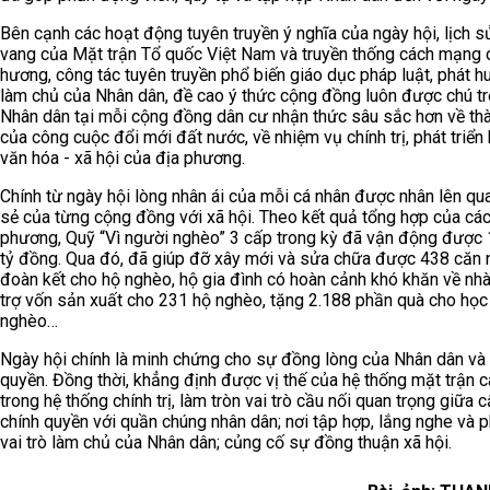
Bên cạnh các hoạt động tuyên truyền ý nghĩa của ngày hội, lịch s
vang của Mặt trận Tổ quốc Việt Nam và truyền thống cách mạng 
hương, công tác tuyên truyền phổ biến giáo dục pháp luật, phát hu
làm chủ của Nhân dân, đề cao ý thức cộng đồng luôn được chú tr
Nhân dân tại mỗi cộng đồng dân cư nhận thức sâu sắc hơn về th
của công cuộc đổi mới đất nước, về nhiệm vụ chính trị, phát triển k
văn hóa - xã hội của địa phương.
Chính từ ngày hội lòng nhân ái của mỗi cá nhân được nhân lên qu
sẻ của từng cộng đồng với xã hội. Theo kết quả tổng hợp của các
phương, Quỹ “Vì người nghèo” 3 cấp trong kỳ đã vận động được
tỷ đồng. Qua đó, đã giúp đỡ xây mới và sửa chữa được 438 căn 
đoàn kết cho hộ nghèo, hộ gia đình có hoàn cảnh khó khăn về nhà
trợ vốn sản xuất cho 231 hộ nghèo, tặng 2.188 phần quà cho học
nghèo…
Ngày hội chính là minh chứng cho sự đồng lòng của Nhân dân và 
quyền. Đồng thời, khẳng định được vị thế của hệ thống mặt trận 
trong hệ thống chính trị, làm tròn vai trò cầu nối quan trọng giữa c
chính quyền với quần chúng nhân dân; nơi tập hợp, lắng nghe và p
vai trò làm chủ của Nhân dân; củng cố sự đồng thuận xã hội.