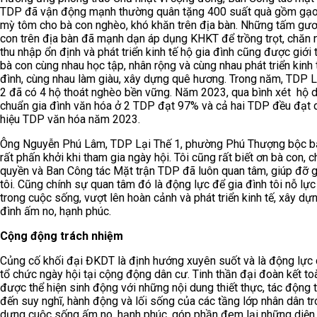
TDP đã vận động mạnh thường quân tặng 400 suất quà gồm gạo, 
mỳ tôm cho bà con nghèo, khó khăn trên địa bàn. Những tấm gư
con trên địa bàn đã mạnh dạn áp dụng KHKT để trồng trọt, chăn 
thu nhập ổn định và phát triển kinh tế hộ gia đình cũng được giới 
bà con cùng nhau học tập, nhân rộng và cùng nhau phát triển kinh 
đình, cùng nhau làm giàu, xây dựng quê hương. Trong năm, TDP L
2 đã có 4 hộ thoát nghèo bền vững. Năm 2023, qua bình xét hộ 
chuẩn gia đình văn hóa ở 2 TDP đạt 97% và cả hai TDP đều đạt 
hiệu TDP văn hóa năm 2023.
Ông Nguyễn Phú Lâm, TDP Lại Thế 1, phường Phú Thượng bộc bạ
rất phấn khởi khi tham gia ngày hội. Tôi cũng rất biết ơn bà con, c
quyền và Ban Công tác Mặt trận TDP đã luôn quan tâm, giúp đỡ g
tôi. Cũng chính sự quan tâm đó là động lực để gia đình tôi nỗ lực
trong cuộc sống, vượt lên hoàn cảnh và phát triển kinh tế, xây dự
đình ấm no, hạnh phúc.
Cộng động trách nhiệm
Củng cố khối đại ĐKDT là định hướng xuyên suốt và là động lực 
tổ chức ngày hội tại cộng động dân cư. Tinh thần đại đoàn kết to
được thể hiện sinh động với những nội dung thiết thực, tác động t
đến suy nghĩ, hành động và lối sống của các tầng lớp nhân dân t
dựng cuộc sống ấm no, hạnh phúc, góp phần đem lại những diệ