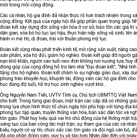
mới trong mỗi cộng đồng.
Các cá nhân, hộ gia đình đã nhận thức rõ hơn trách nhiệm trong x
cộng đồng. Kết quả của ngày hội đã góp phần quan trọng giúp N
đoàn kết xây dựng đời sống văn hóa ở cơ sở, bảo tồn các giá trị 
dân gian, xóa bỏ hủ tục lạc hậu, thực hiện nếp sống vệ sinh; lên á
hành vi mê tín, dị đoan, trái với thuần phong mỹ tục.
Đoàn kết cùng nhau phát triển kinh tế, mở rộng sản xuất, nâng cao 
sản phẩm, xóa hộ đói, giảm hộ nghèo. Đoàn kết giúp đỡ người g
nạn khó khăn, người cao tuổi neo đơn không nơi nương tựa; huy
đóng góp của cộng đồng hỗ trợ làm nhà “Đại đoàn kết”, “Nhà tìn
tặng cho hộ nghèo. Đoàn kết chăm lo sự nghiệp giáo dục, xây d
phong trào khuyến học, khuyến tài, động viên các hộ gia đình cho 
học đúng độ tuổi, hỗ trợ học sinh nghèo vượt khó…
Ông Nguyễn Nam Tiến, UVTV Tỉnh ủy, Chủ tịch UBMTTQ Việt Nam
cho biết: Trong từng giai đoạn, mặt trận các cấp đã có những giả
trong lựa chọn hình thức tổ chức ngày hội phù hợp với từng địa b
phong tục tập quán, truyền thống văn hóa, bản sắc dân tộc và ngh
tôn giáo. Phát huy hiệu quả vai trò chủ động của hệ thống mặt trậ
sáng tạo của ban công tác mặt trận; sự tham gia của các cá nhân 
biểu, người có uy tín, chức sắc các tôn giáo và đội ngũ cán bộ, đ
đã góp phần động viên, quy tụ và tập hợp Nhân dân đến với ngày 