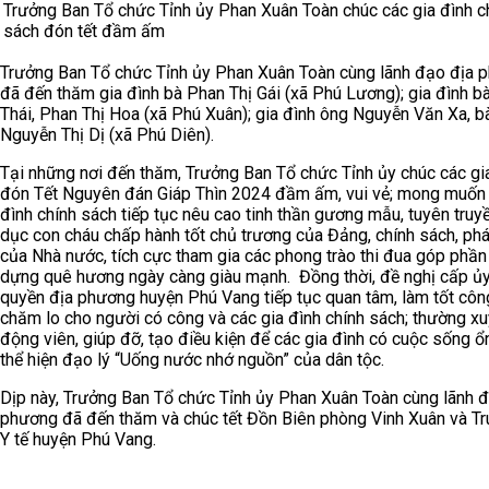
Trưởng Ban Tổ chức Tỉnh ủy Phan Xuân Toàn chúc các gia đình c
sách đón tết đầm ấm
Trưởng Ban Tổ chức Tỉnh ủy Phan Xuân Toàn cùng lãnh đạo địa 
đã đến thăm gia đình bà Phan Thị Gái (xã Phú Lương); gia đình bà
Thái, Phan Thị Hoa (xã Phú Xuân); gia đình ông Nguyễn Văn Xa, b
Nguyễn Thị Dị (xã Phú Diên).
Tại những nơi đến thăm, Trưởng Ban Tổ chức Tỉnh ủy chúc các gi
đón Tết Nguyên đán Giáp Thìn 2024 đầm ấm, vui vẻ; mong muốn 
đình chính sách tiếp tục nêu cao tinh thần gương mẫu, tuyên truy
dục con cháu chấp hành tốt chủ trương của Đảng, chính sách, phá
của Nhà nước, tích cực tham gia các phong trào thi đua góp phần
dựng quê hương ngày càng giàu mạnh. Đồng thời, đề nghị cấp ủy
quyền địa phương huyện Phú Vang tiếp tục quan tâm, làm tốt côn
chăm lo cho người có công và các gia đình chính sách; thường x
động viên, giúp đỡ, tạo điều kiện để các gia đình có cuộc sống ổn
thể hiện đạo lý “Uống nước nhớ nguồn” của dân tộc.
Dịp này, Trưởng Ban Tổ chức Tỉnh ủy Phan Xuân Toàn cùng lãnh 
phương đã đến thăm và chúc tết Đồn Biên phòng Vinh Xuân và T
Y tế huyện Phú Vang.