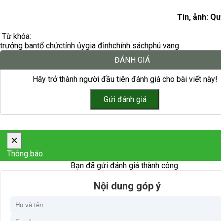
Tin, ảnh: Q
Từ khóa:
trưởng ban
tổ chức
tỉnh ủy
gia đình
chính sách
phú vang
ĐÁNH GIÁ
Hãy trở thành người đầu tiên đánh giá cho bài viết này!
×
Thông báo
Bạn đã gửi đánh giá thành công.
Nội dung góp ý