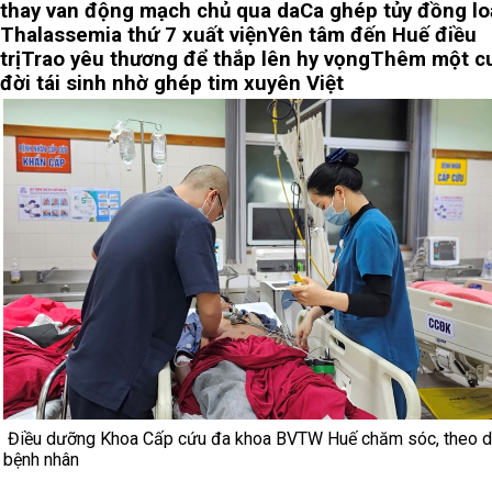
thay van động mạch chủ qua da
Ca ghép tủy đồng lo
Thalassemia thứ 7 xuất viện
Yên tâm đến Huế điều
trị
Trao yêu thương để thắp lên hy vọng
Thêm một c
đời tái sinh nhờ ghép tim xuyên Việt
Điều dưỡng Khoa Cấp cứu đa khoa BVTW Huế chăm sóc, theo d
bệnh nhân