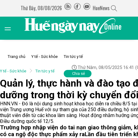
Thứ Bảy, 08/08/2026
HueNews
Trang chủ
Y tế - Sức khỏe
Tin tức y tế
Thứ Năm, 08/05/2025 16:41
(
Y tế - Sức khỏe
Tin tức y tế
Chia sẻ
Quản lý, thực hành và đào tạo 
dưỡng trong thời kỳ chuyển đổ
HNN.VN - Đó là nội dung sinh hoạt khoa học diễn ra chiều 8/5 tại
viện Trung ương Huế với sự tham gia của 250 điều dưỡng, hộ sinh
thuật viên đến từ các khoa lâm sàng. Hoạt động nhằm hưởng ứn
Điều dưỡng quốc tế 12/5.
Trường hợp nhập viện do tai nạn giao thông giảm, 
có ca ngộ độc thực phẩm xảy ra
Lần đầu tiên triển k