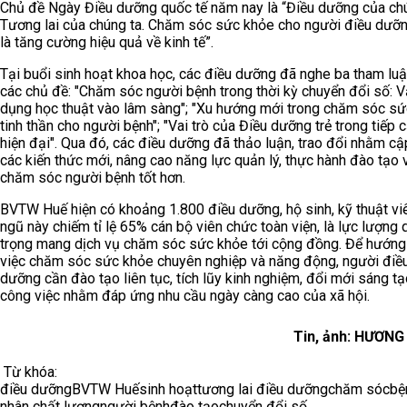
Chủ đề Ngày Điều dưỡng quốc tế năm nay là “Điều dưỡng của chú
Tương lai của chúng ta. Chăm sóc sức khỏe cho người điều dưỡ
là tăng cường hiệu quả về kinh tế”.
Tại buổi sinh hoạt khoa học, các điều dưỡng đã nghe ba tham luậ
các chủ đề: "Chăm sóc người bệnh trong thời kỳ chuyển đổi số: 
dụng học thuật vào lâm sàng"; "Xu hướng mới trong chăm sóc s
tinh thần cho người bệnh"; "Vai trò của Điều dưỡng trẻ trong tiếp c
hiện đại". Qua đó, các điều dưỡng đã thảo luận, trao đổi nhằm cậ
các kiến thức mới, nâng cao năng lực quản lý, thực hành đào tạo 
chăm sóc người bệnh tốt hơn.
BVTW Huế hiện có khoảng 1.800 điều dưỡng, hộ sinh, kỹ thuật vi
ngũ này chiếm tỉ lệ 65% cán bộ viên chức toàn viện, là lực lượng 
trọng mang dịch vụ chăm sóc sức khỏe tới cộng đồng. Để hướng 
việc chăm sóc sức khỏe chuyên nghiệp và năng động, người điề
dưỡng cần đào tạo liên tục, tích lũy kinh nghiệm, đổi mới sáng tạ
công việc nhằm đáp ứng nhu cầu ngày càng cao của xã hội.
Tin, ảnh: HƯƠNG
Từ khóa:
điều dưỡng
BVTW Huế
sinh hoạt
tương lai điều dưỡng
chăm sóc
bệ
nhân chất lượng
người bệnh
đào tạo
chuyển đổi số