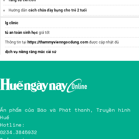
răng sứ cercon
Hướng dẫn
cách chữa đầy bụng cho trẻ 2 tuổi
Hồng sâm dùng cho những đối tượng nào
lg clinic
Thay tinh thể mắt
Tại Hikari
tủ an toàn sinh học
giá tốt
Thông tin tại
https://thammyvienngocdung.com
được cập nhật đủ
dịch vụ niềng răng mắc cài sứ
Khoá
học phun xăm
Eva xinh
tắm trắng da
Tìm hiểu
trị sẹo rỗ giá bao nhiêu
tại spa uy tín
Ấn phẩm của Báo và Phát thanh, Truyền hình
Huế
Hotline:
0234.3845932