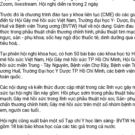
Zoom, livestream.
Hội nghị diễn ra trong 2 ngày.
Trước đó là chương trình đào tạo y khoa liên tục (CME) do các gi
đến từ Hội Gây mê hồi sức Việt Nam, Trường đại học Y- Dược, Đ
Huế và Bệnh viện Trung ương (BVTW) Huế về nội dung: Giảm đau
thức trong phẫu thuật chấn thương chỉnh hình, phẫu thuật tim mạc
ngực, sản - phụ khoa; sốc hay ngộ độc thuốc tê; dinh dưỡng qua
tiêu hoá;…
Tại phiên hội nghị khoa học, có hơn 50 bài báo cáo khoa học từ H
mê hồi sức Việt Nam, Hội Gây mê hồi sức TP. Hồ Chí Minh, Hội 
hồi sức miền Trung - Tây Nguyên, Bệnh viện Chợ Rẫy, Bệnh viện T
ương Huế, Trường Đại học Y Dược TP. Hồ Chí Minh, các bệnh viện
toàn quốc...
Các nội dung và kiến thức được cập nhật trong các lĩnh vực gây 
sức tại hội nghị lần này gồm: Hồi phục sớm trong phẫu thuật tiêu
mạch; Gây mê hồi sức trong lĩnh vực phẫu thuật nội soi, Sản- phụ
chấn thương chỉnh hình; Gây mê hồi sức trên một số nhóm bệnh n
em, người cao tuổi...
Hội nghị cũng xuất bản một số Tạp chí Y học lâm sàng- BVTW H
gồm 18 bài báo khoa học của các tác giả trong cả nước.