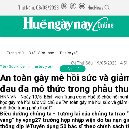
Thứ Năm, 06/08/2026
HueNews
Trang chủ
Y tế - Sức khỏe
Tin tức y tế
Thứ Sáu, 19/05/2023 14:51
Y tế - Sức khỏe
Tin tức y tế
Chia sẻ
An toàn gây mê hồi sức và giả
đau đa mô thức trong phẫu thu
HNN.VN - Ngày 19/5, Bệnh viện Trung ương Huế tổ chức hội nghị
học gây mê hồi sức với chủ đề “An toàn gây mê hồi sức và giảm
mô thức trong phẫu thuật”.
Điều dưỡng chúng ta - Tương lai của chúng ta
Trao “
vàng” hy vọng
27 trường hợp nhập viện do tai nạn gi
thông dịp lễ
Tuyển dụng 50 bác sĩ theo chính sách t