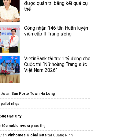
được quản trị bằng kết quả cụ
thể
Công nhận 146 tân Huấn luyện
viên cấp II Trung ương
VietinBank tài trợ 1 tỷ đồng cho
Cuộc thi “Nữ hoàng Trang sức
Việt Nam 2026”
Dự án
Sun Porto Town Hạ Long
pallet nhựa
Nhà Mẫu Blanca City Vũng Tàu
ồng Hạc City
Thông tin
Bcons Center City
mới nhất
in tức noble rivera
phúc thọ
gangducthainguyen.vn
ự án
Vinhomes Global Gate
tại Quảng Ninh