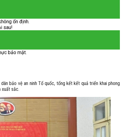
không ổn định.
ại sau!
hực bảo mật.
dân bảo vệ an ninh Tổ quốc, tổng kết kết quả triển khai phong
xuất sắc. ​