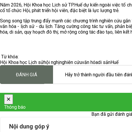
Năm 2026, Hội Khoa học Lịch sử TP.Huế dự kiến ngoài việc tổ ch
cố tổ chức Hội, phát triển hội viên, đặc biệt là lực lượng trẻ.
Song song tập trung đẩy mạnh các chương trình nghiên cứu gắn với
văn hóa - lịch sử - du lịch. Tăng cường công tác tư vấn, phản b
hóa, di sản, quy hoạch đô thị; mở rộng công tác đào tạo, liên kết
Từ khóa:
Hội Khoa học Lịch sử
hội nghị
nghiên cứu
văn hóa
di sản
Huế
ĐÁNH GIÁ
Hãy trở thành người đầu tiên đánh
×
Thông báo
Bạn đã gửi đánh giá
Nội dung góp ý