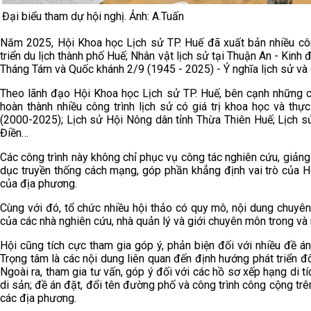
Đại biểu tham dự hội nghị. Ảnh: A.Tuấn
Năm 2025, Hội Khoa học Lịch sử TP. Huế đã xuất bản nhiều công
triển du lịch thành phố Huế; Nhân vật lịch sử tại Thuận An - Ki
Tháng Tám và Quốc khánh 2/9 (1945 - 2025) - Ý nghĩa lịch sử và g
Theo lãnh đạo Hội Khoa học Lịch sử TP. Huế, bên cạnh những cô
hoàn thành nhiều công trình lịch sử có giá trị khoa học và th
(2000-2025); Lịch sử Hội Nông dân tỉnh Thừa Thiên Huế; Lịch s
Điền…
Các công trình này không chỉ phục vụ công tác nghiên cứu, giảng d
dục truyền thống cách mạng, góp phần khẳng định vai trò của Hội 
của địa phương.
Cùng với đó, tổ chức nhiều hội thảo có quy mô, nội dung chuyê
của các nhà nghiên cứu, nhà quản lý và giới chuyên môn trong và 
Hội cũng tích cực tham gia góp ý, phản biện đối với nhiều đề án,
Trọng tâm là các nội dung liên quan đến định hướng phát triển đô 
Ngoài ra, tham gia tư vấn, góp ý đối với các hồ sơ xếp hạng di tíc
di sản; đề án đặt, đổi tên đường phố và công trình công cộng tr
các địa phương.