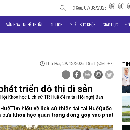
Thứ Sáu, 07/08/2026
VĂN HÓA - NGHỆ THUẬT
DU LỊCH
Y TẾ - SỨC KHỎE
GIÁO DỤC
ĐỜ
Thứ Hai, 29/12/2025 18:51
(GMT+7)
TIN
hát triển đô thị di sản
ội Khoa học Lịch sử TP. Huế đề ra tại Hội nghị Ban
 Huế
Tìm hiểu về lịch sử thiên tai tại Huế
Quốc
n cứu khoa học quan trọng đóng góp vào phát