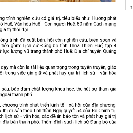
T
C
nh
 trình nghiên cứu có giá trị, tiêu biểu như: Hướng phát
X
nh đô Huế; Văn hóa Huế - Con người Huế; 80 năm Cách mạng
iá trị thời đại…
mu
W
ng trình đã xuất bản, hội còn nghiên cứu, biên soạn và
T
ực tiễn gồm: Lịch sử Đảng bộ tỉnh Thừa Thiên Huế, tập 4
T
ử lực lượng vũ trang thành phố Huế; Địa chí huyện Quảng
D
ạy mà còn là tài liệu quan trọng trong tuyên truyền, giáo
T
trong việc gìn giữ và phát huy giá trị lịch sử - văn hóa
n sâu, bảo đảm chất lượng khoa học, thu hút sự tham gia
ngoài thành phố.
 chương trình phát triển kinh tế - xã hội của địa phương.
thị di sản theo tinh thần Nghị quyết 54 của Bộ Chính trị.
h lịch sử - văn hóa; các đề án bảo tồn và phát huy giá trị
ên địa bàn thành phố. Thẩm định sách lịch sử Đảng bộ của