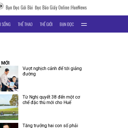
Bạn Đọc Gửi Bài
Đọc Báo Giấy Online
HueNews
I SỐNG
THỂ THAO
THẾ GIỚI
BẠN ĐỌC
 MỚI
Vượt nghịch cảnh để tới giảng
đường
Từ Nghị quyết 38 đến một cơ
chế đặc thù mới cho Huế
Tăng trưởng hai con số phải