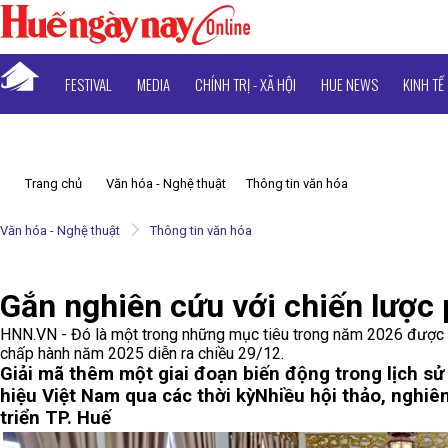
FESTIVAL
MEDIA
CHÍNH TRỊ - XÃ HỘI
HUE NEWS
KINH TẾ
Trang chủ
Văn hóa - Nghệ thuật
Thông tin văn hóa
Văn hóa - Nghệ thuật
Thông tin văn hóa
Gắn nghiên cứu với chiến lược p
HNN.VN - Đó là một trong những mục tiêu trong năm 2026 được H
chấp hành năm 2025 diễn ra chiều 29/12.
Giải mã thêm một giai đoạn biến động trong lịch sử
hiệu Việt Nam qua các thời kỳ
Nhiều hội thảo, nghiê
triển TP. Huế