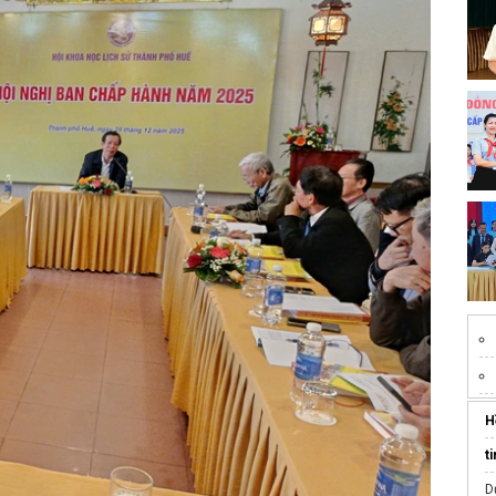
H
t
D