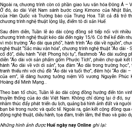
Ngoài ra, chương trình còn có phần giao lưu văn hóa Đông Á – 
Ở đó, áo dài Việt Nam sánh bước cùng Kimono của Nhật Bản
của Hàn Quốc và Trường bào của Trung Hoa. Tất cả đã trở t
chương trình nghệ thuật lộng lẫy, điểm tô di sản Huế.
Sau đêm diễn, Tuần lễ áo dài cộng đồng sẽ tiếp nối với nhiều 
chương trình nghệ thuật kéo dài đến ngày 15/6. Có thể kể đến n
vì môi trường “Áo dài qua phố”, hành trình “Áo dài về nguồn”, chư
nghệ thuật “Sắc màu văn hóa”, chương trình nghệ thuật “Áo dài -
cố đô”, diễu hành “Việt Phong hội tụ”, flashmob “Áo dài xuống ph
diễn “Áo dài với sản phẩm gốm Phước Tích”, phiên chợ quê kết 
hành “Áo dài về với di sản”, tọa đàm “Áo dài trong trường học”, 
tranh thiếu nhi với chủ đề “Áo dài và tuổi thơ”, đêm hội “Áo dài –
của em”, lễ dâng hương tưởng niệm Võ vương Nguyễn Phúc 
Hoàng đế Minh Mạng…
Theo ban tổ chức, Tuần lễ áo dài cộng đồng hướng đến tôn vin
truyền thống của áo dài Việt Nam. Không chỉ dừng lại ở đó, sự
nhằm thúc đẩy phát triển du lịch, quảng bá hình ảnh đất và ngườ
bạn bè trong nước và quốc tế. Ngoài ra, gắn kết cộng đồng qua
động nghệ thuật, diễu hành, tọa đàm, triển lãm, thể thao và giáo d
Những hình ảnh được
Huế ngày nay Online
ghi lại: