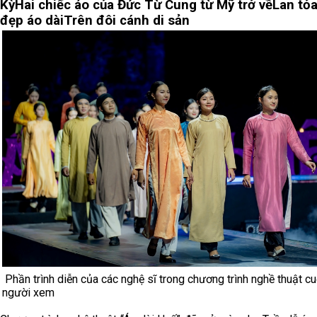
Kỳ
Hai chiếc áo của Đức Từ Cung từ Mỹ trở về
Lan tỏa
đẹp áo dài
Trên đôi cánh di sản
Phần trình diễn của các nghệ sĩ trong chương trình nghề thuật cu
người xem