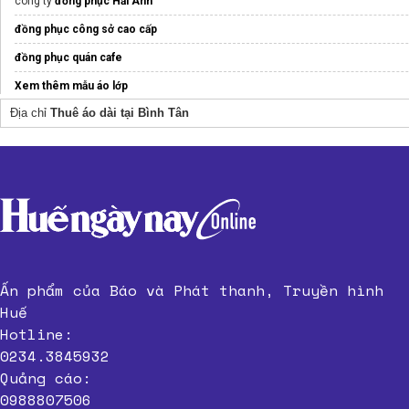
công ty
đồng phục Hải Anh
đồng phục công sở cao cấp
đồng phục quán cafe
Xem thêm mẫu áo lớp
Địa chỉ
Thuê áo dài tại Bình Tân
đồng phục doanh nghiệp
Thời Trang Dạo Phố
Cao Cấp Sunfly
Xưởng may
áo lớp đồng phục reentry
uy tín
áo sưởi ấm
chính hãng
Ấn phẩm của Báo và Phát thanh, Truyền hình
Huế
Hotline:
0234.3845932
Quảng cáo:
0988807506