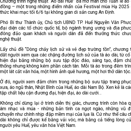
Chương trình nghệ thuật “Áo dài Huế” đã mở màn cho Tuần lễ áo
đồng – một trong những điểm nhấn của Festival mùa Hạ 2025 
thức khai mạc tối 6/6 tại không gian di sản cung An Định.
Phó Bí thư Thành ủy, Chủ tịch UBND TP. Huế Nguyễn Văn Phư
đại diện các tổ chức quốc tế, bộ ngành trung ương và địa phư
đông đảo quan khách và người dân đã đến thưởng thức chươ
nghệ thuật.
Lấy chủ đề “Dòng chảy lịch sử và vẻ đẹp trường tồn”, chương t
dắt người xem qua các chặng đường lịch sử của tà áo dài, từ c
hiện đại bằng những bộ sưu tập độc đáo, sáng tạo, đậm chấ
thống nhưng không kém phần cách tân. Mỗi tà áo trong đêm trìn
một lát cắt văn hóa, một hình ảnh quê hương, một hơi thở dân tộc.
Ở đó, người xem đắm chìm trong những bộ sưu tập trang phụ
xưa, áo ngũ thân, Nhật Bình của Huế, áo dài Nam Bộ. Xen kẽ là c
tập chất liệu cận đương đại, hiện đại, áo dài cưới…
Không chỉ dừng lại ở trình diễn thị giác, chương trình còn hòa 
âm nhạc và múa - những bản tình ca ngọt ngào, những vũ đ
chuyển như chính nhịp đập mềm mại của lụa là. Cứ như thế câu 
dài không chỉ được kể bằng vải vóc, mà bằng cả tiếng lòng c
người yêu Huế, yêu văn hóa Việt Nam.