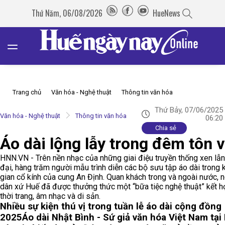
Thứ Năm, 06/08/2026
HueNews
Trang chủ
Văn hóa - Nghệ thuật
Thông tin văn hóa
Thứ Bảy, 07/06/2025
Văn hóa - Nghệ thuật
Thông tin văn hóa
06:20
Chia sẻ
Áo dài lộng lẫy trong đêm tôn 
HNN.VN - Trên nền nhạc của những giai điệu truyền thống xen lẫn
đại, hàng trăm người mẫu trình diễn các bộ sưu tập áo dài trong
gian cổ kính của cung An Định. Quan khách trong và ngoài nước, 
dân xứ Huế đã được thưởng thức một “bữa tiệc nghệ thuật” kết h
thời trang, âm nhạc và di sản.
Nhiều sự kiện thú vị trong tuần lễ áo dài cộng đồng
2025
Áo dài Nhật Bình - Sứ giả văn hóa Việt Nam tại