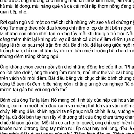
chờ được ông thưởng cho những mẩu lạt thừa làm nhẫn, làm vòng 
hà mùi lá dong, mùi nắng quê và cả cái mùi nếp thơm nồng đang t
gian bếp nhỏ.
Rời quân ngũ với một cơ thể chi chít những vết sẹo và di chứng n
ông Tư mang theo nỗi đau không chỉ nằm ở lớp da thịt bên ngoài
là những cơn nhức nhối tận xương tủy mỗi khi trái gió trở trời. Nỗ
càng thêm thắt lại khi người vợ đã dành cả đời để làm điểm tựa 
lặng lẽ rời xa sau một trận ốm dài. Bà đi rồi, để lại ông giữa ngôi
trống hoác, chỉ còn những ký ức rực lửa chiến trường bầu bạn tro
những đêm trắng không ngủ.
Ông không chọn cách ngồi yên chờ những đồng trợ cấp ít ỏi. “Ph
có ích cho đời!”, ông thường lầm rầm tự nhủ như thế với cái bóng
trên vách vôi mỗi đêm. Bắt đầu bằng vài chục chiếc bánh chưng
cúng tổ tiên rồi đem biếu hàng xóm, chẳng ai ngờ cái nghiệp “lá d
mềm” lại gắn bó với ông đến thế.
Bánh của ông Tư lạ lắm. Nó mang cái tinh túy của nếp cái hoa và
lừng, cái mịn mướt của đậu xanh và miếng thịt lợn vừa vặn mỡ mà
chảy. Nhưng điều khiến người ta nể phục nhất chính là sự vuông 
kỳ lạ, dù đôi bàn tay run rẩy vì thương tật của ông chưa từng ch
chiếc khuôn gỗ nào. Mỗi khi có ai hỏi bí quyết, ông chỉ cười hiền h
khuôn nằm ở trong lòng tay mình rồi. Ép chặt hay nới lỏng, đều là 