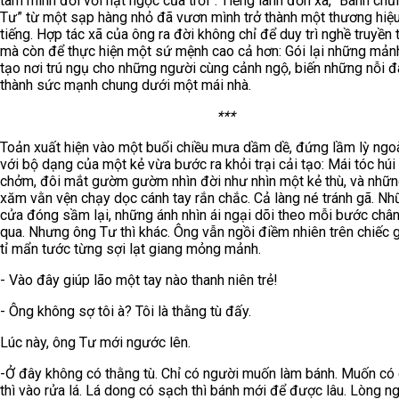
tâm mình đối với hạt ngọc của trời”. Tiếng lành đồn xa, “Bánh ch
Tư” từ một sạp hàng nhỏ đã vươn mình trở thành một thương hiệ
tiếng. Hợp tác xã của ông ra đời không chỉ để duy trì nghề truyền 
mà còn để thực hiện một sứ mệnh cao cả hơn: Gói lại những mảnh
tạo nơi trú ngụ cho những người cùng cảnh ngộ, biến những nỗi đ
thành sức mạnh chung dưới một mái nhà.
***
Toản xuất hiện vào một buổi chiều mưa dầm dề, đứng lầm lỳ ngo
với bộ dạng của một kẻ vừa bước ra khỏi trại cải tạo: Mái tóc húi
chởm, đôi mắt gườm gườm nhìn đời như nhìn một kẻ thù, và nhữn
xăm vằn vện chạy dọc cánh tay rắn chắc. Cả làng né tránh gã. N
cửa đóng sầm lại, những ánh nhìn ái ngại dõi theo mỗi bước chân
qua. Nhưng ông Tư thì khác. Ông vẫn ngồi điềm nhiên trên chiếc 
tỉ mẩn tước từng sợi lạt giang mỏng mảnh.
- Vào đây giúp lão một tay nào thanh niên trẻ!
- Ông không sợ tôi à? Tôi là thằng tù đấy.
Lúc này, ông Tư mới ngước lên.
-Ở đây không có thằng tù. Chỉ có người muốn làm bánh. Muốn có 
thì vào rửa lá. Lá dong có sạch thì bánh mới để được lâu. Lòng n