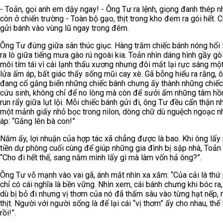
- Toản, gọi anh em dậy ngay! - Ông Tư ra lệnh, giọng đanh thép n
còn ở chiến trường - Toàn bộ gạo, thịt trong kho đem ra gói hết. 
gửi bánh vào vùng lũ ngay trong đêm.
Ông Tư đứng giữa sân thúc giục. Hàng trăm chiếc bánh nóng hổi l
ra lò giữa tiếng mưa gào rú ngoài kia. Toản nhìn dáng hình gầy gò
môi tím tái vì cái lạnh thấu xương nhưng đôi mắt lại rực sáng mộ
lửa ấm áp, bất giác thấy sống mũi cay xè. Gã bỗng hiểu ra rằng,
đang cố gắng biến những chiếc bánh chưng ấy thành những chiế
cứu sinh, không chỉ để no lòng mà còn để sưởi ấm những tâm hồ
run rẩy giữa lụt lội. Mỗi chiếc bánh gửi đi, ông Tư đều cẩn thận 
một mảnh giấy nhỏ bọc trong nilon, dòng chữ dù nguệch ngoạc 
áp: “Gắng lên bà con!”
Năm ấy, lợi nhuận của hợp tác xã chẳng được là bao. Khi ông lấy
tiền dự phòng cuối cùng để giúp những gia đình bị sập nhà, Toản 
“Cho đi hết thế, sang năm mình lấy gì mà làm vốn hả ông?”.
Ông Tư vỗ mạnh vào vai gã, ánh mắt nhìn xa xăm: “Của cải là thứ 
chỉ có cái nghĩa là bền vững. Nhìn xem, cái bánh chưng khi bóc ra,
dù bị bỏ đi nhưng vị thơm của nó đã thấm sâu vào từng hạt nếp,
thịt. Người với người sống là để lại cái “vị thơm” ấy cho nhau, thế
rồi!”.