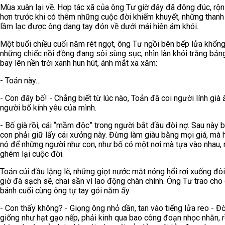
Mùa xuân lại về. Hợp tác xã của ông Tư giờ đây đã đông đúc, rộn
hơn trước khi có thêm những cuộc đời khiếm khuyết, những thanh
lầm lạc được ông dang tay đón về dưới mái hiên ám khói.
Một buổi chiều cuối năm rét ngọt, ông Tư ngồi bên bếp lửa khổng 
những chiếc nồi đồng đang sôi sùng sục, nhìn làn khói trắng bản
bay lên nền trời xanh hun hút, ánh mắt xa xăm:
- Toản này…
- Con đây bố! - Chẳng biết từ lúc nào, Toản đã coi người lính già
người bố kính yêu của mình.
- Bố già rồi, cái “mầm độc” trong người bắt đầu đòi nợ. Sau này b
con phải giữ lấy cái xưởng này. Đừng làm giàu bằng mọi giá, mà 
nó để những người như con, như bố có một nơi mà tựa vào nhau,
ghém lại cuộc đời.
Toản cúi đầu lặng lẽ, những giọt nước mắt nóng hổi rơi xuống đôi
giờ đã sạch sẽ, chai sần vì lao động chân chính. Ông Tư trao cho
bánh cuối cùng ông tự tay gói năm ấy.
- Con thấy không? - Giọng ông nhỏ dần, tan vào tiếng lửa reo - Đ
giống như hạt gạo nếp, phải kinh qua bao công đoạn nhọc nhằn, rồ