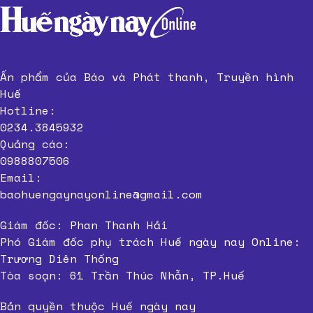
Ấn phẩm của Báo và Phát thanh, Truyền hình
Huế
Hotline:
0234.3845932
Quảng cáo:
0988807506
Email:
baohuengaynayonline@gmail.com
Giám đốc: Phan Thanh Hải
Phó Giám đốc phụ trách Huế ngày nay Online:
Trương Diên Thống
Tòa soạn: 61 Trần Thúc Nhẫn, TP.Huế
Bản quyền thuộc Huế ngày nay