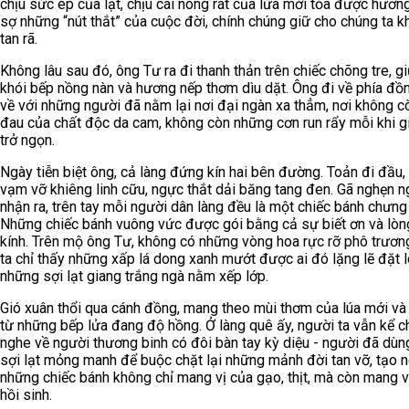
chịu sức ép của lạt, chịu cái nóng rát của lửa mới tỏa được hươn
sợ những “nút thắt” của cuộc đời, chính chúng giữ cho chúng ta k
tan rã.
Không lâu sau đó, ông Tư ra đi thanh thản trên chiếc chõng tre, g
khói bếp nồng nàn và hương nếp thơm dìu dặt. Ông đi về phía đồn
về với những người đã nằm lại nơi đại ngàn xa thẳm, nơi không c
đau của chất độc da cam, không còn những cơn run rẩy mỗi khi 
trở ngọn.
Ngày tiễn biệt ông, cả làng đứng kín hai bên đường. Toản đi đầu, 
vạm vỡ khiêng linh cữu, ngực thắt dải băng tang đen. Gã nghẹn 
nhận ra, trên tay mỗi người dân làng đều là một chiếc bánh chưng
Những chiếc bánh vuông vức được gói bằng cả sự biết ơn và lòn
kính. Trên mộ ông Tư, không có những vòng hoa rực rỡ phô trươn
ta chỉ thấy những xấp lá dong xanh mướt được ai đó lặng lẽ đặt l
những sợi lạt giang trắng ngà nằm xếp lớp.
Gió xuân thổi qua cánh đồng, mang theo mùi thơm của lúa mới và
từ những bếp lửa đang độ hồng. Ở làng quê ấy, người ta vẫn kể c
nghe về người thương binh có đôi bàn tay kỳ diệu - người đã dù
sợi lạt mỏng manh để buộc chặt lại những mảnh đời tan vỡ, tạo 
những chiếc bánh không chỉ mang vị của gạo, thịt, mà còn mang v
hồi sinh.