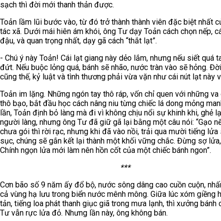
sạch thì đời mới thanh thản được.
Toản lầm lũi bước vào, từ đó trở thành thành viên đặc biệt nhất 
tác xã. Dưới mái hiên ám khói, ông Tư dạy Toản cách chọn nếp, c
đậu, và quan trọng nhất, dạy gã cách “thắt lạt”.
- Chú ý này Toản! Cái lạt giang này dẻo lắm, nhưng nếu siết quá t
đứt. Nếu buộc lỏng quá, bánh sẽ nhão, nước tràn vào sẽ hỏng. Đờ
cũng thế, kỷ luật và tình thương phải vừa vặn như cái nút lạt này v
Toản im lặng. Những ngón tay thô ráp, vốn chỉ quen với những v
thô bạo, bắt đầu học cách nâng niu từng chiếc lá dong mỏng man
lần, Toản định bỏ làng mà đi vì không chịu nổi sự khinh khi, ghẻ l
người làng, nhưng ông Tư đã giữ gã lại bằng một câu nói: “Gạo nế
chưa gói thì rời rạc, nhưng khi đã vào nồi, trải qua mười tiếng lửa
sục, chúng sẽ gắn kết lại thành một khối vững chắc. Đừng sợ lửa,
Chính ngọn lửa mới làm nên hồn cốt của một chiếc bánh ngon”.
***
Cơn bão số 9 năm ấy đổ bộ, nước sông dâng cao cuồn cuộn, nhấ
cả vùng hạ lưu trong biển nước mênh mông. Giữa lúc xóm giềng h
tản, tiếng loa phát thanh giục giã trong mưa lạnh, thì xưởng bánh
Tư vẫn rực lửa đỏ. Nhưng lần này, ông không bán.