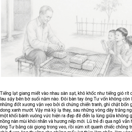
Tiếng lạt giang miết vào nhau sàn sạt, khô khốc như tiếng gió rít 
lau sậy bên bờ suối năm nào. Đôi bàn tay ông Tư vốn không còn l
những đốt xương vặn vẹo bởi di chứng chiến tranh, ghì chặt bốn g
dong xanh mướt. Vậy mà kỳ lạ thay, sau những vòng dây trắng ng
một khối bánh vuông vức hiện ra đẹp đẽ đến lạ lùng giữa không g
nồng nàn mùi khói nhãn và hương nếp mới. Lũ trẻ đi qua ngõ vẫn 
ông Tư bằng cái giọng trong veo, rồi xúm xít quanh chiếc chõng t