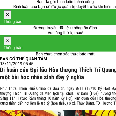
Bạn đã gửi bình luận thành công.
Bình luận của bạn sẽ được quản trị duyệt trước khi hiển th
×
Thông báo
Đường truyền dữ liệu không ổn định.
Vui lòng thử lại sau!
×
Thông báo
Bạn chưa chọn xác thực bảo mật.
BẠN CÓ THỂ QUAN TÂM
13/11/2019 05:45
Di huấn của Đại lão Hòa thượng Thích Trí Quang
một bài học nhân sinh đầy ý nghĩa
Như Thừa Thiên Huế Online đã đưa tin, ngày 8/11 (12/10 Kỷ Hợi) Đạ
thượng Thích Trí Quang đã viên tịch tại chùa Từ Đàm (Huế), hưởng thọ
Sáng 11/11 (tức Rằm tháng 10 năm Kỷ Hợi), kim quan của Hòa thượn
cung thỉnh đến nơi làm lễ trà-tỳ (hỏa thiêu) ở xã Thủy Bằng, TX Hương T