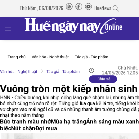
Thứ Năm, 06/08/2026
HueNews
Trang chủ
Văn hóa - Nghệ thuật
Tác giả - Tác phẩm
Chủ Nhật,
Văn hóa - Nghệ thuật
Tác giả - Tác phẩm
24/05/2026 12:05
Chia sẻ
Vuông tròn một kiếp nhân sinh
HNN - Chiều buông, khi nhịp sống làng quê chậm lại, những âm t
bé nhất cũng trở nên rõ rệt: Tiếng gió lùa qua kẽ lá tre, tiếng khói
vơ chạm vào mái ngói cũ và cả những thanh âm tưởng chừng đã 
nhạt theo năm tháng.
Bức tranh màu nhớ
Mùa hạ trắng
Ánh sáng màu xanh
biếc
Nút chặn
Đợi mưa