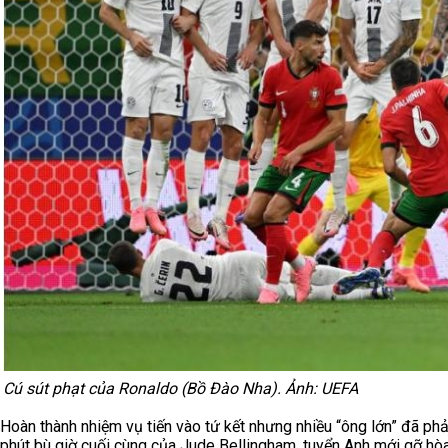
Cú sút phạt của Ronaldo (Bồ Đào Nha). Ảnh: UEFA
Hoàn thành nhiệm vụ tiến vào tứ kết nhưng nhiều “ông lớn” đã ph
phút bù giờ cuối cùng của Jude Bellingham, tuyển Anh mới gỡ hòa