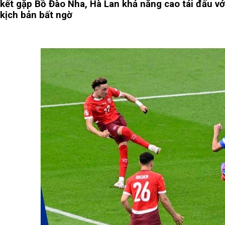
kết gặp Bồ Đào Nha, Hà Lan khả năng cao tái đấu với
kịch bản bất ngờ