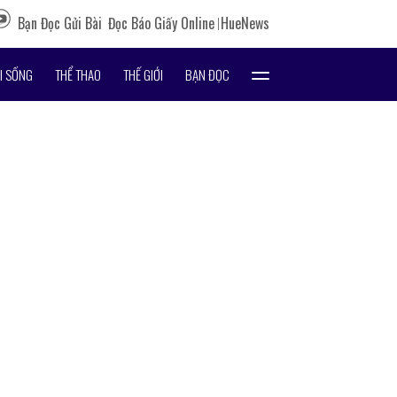
Bạn Đọc Gửi Bài
Đọc Báo Giấy Online
HueNews
I SỐNG
THỂ THAO
THẾ GIỚI
BẠN ĐỌC