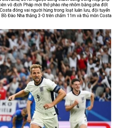
ử viên vô địch Pháp mới thở phào nhẹ nhõm bằng pha đốt
Costa đóng vai người hùng trong loạt luân lưu, đội tuyển
n Bồ Đào Nha thắng 3-0 trên chấm 11m và thủ môn Costa