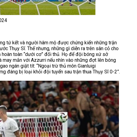
2024
vòng tứ kết và người hâm mộ được chứng kiến những trận
trước Thụy Sĩ. Thế nhưng, những gì diễn ra trên sân cỏ cho
ận hoàn toàn “dưới cơ” đối thủ. Họ để đội bóng xứ sở
 là may mắn với Azzurri nếu nhìn vào những đợt lên bóng
ao ngán giật tít: “Ngoại trừ thủ môn Gianluigi
g đáng bị loại khỏi đội tuyển sau trận thua Thụy Sĩ 0-2”.