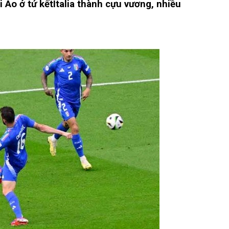
 Áo ở tứ kết
Italia thành cựu vương, nhiều