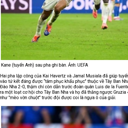
Kane (tuyển Anh) sau pha ghi bàn. Ảnh: UEFA
Hai pha lập công của Kai Havertz và Jamal Musiala đã giúp tuyể
vào tứ kết đáng được “tâm phục khẩu phục" thuộc về Tây Ban Nh
Đào Nha 2-0, thậm chí còn dẫn trước đoàn quân Luis de la Fuente
ra một loạt cơ hội cho Tây Ban Nha và họ đã thắng ngược Gruzia
như "mèo vờn chuột" trước đội được coi là ngựa ô của giải.