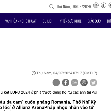
Thứ Năm, 06/08/2026
VĂN HÓA - NGHỆ THUẬT
DU LỊCH
Y TẾ - SỨC KHỎE
GIÁO DỤC
ĐỜ
Thứ Năm, 04/07/2024 07:17
(GMT+7)
ứ kết EURO 2024 ở phía trước đang hội tụ các anh tài với
màu da cam” cuốn phăng Romania, Thổ Nhĩ Kỳ
 lốc’ ở Allianz Arena
Pháp nhọc nhằn vào tứ