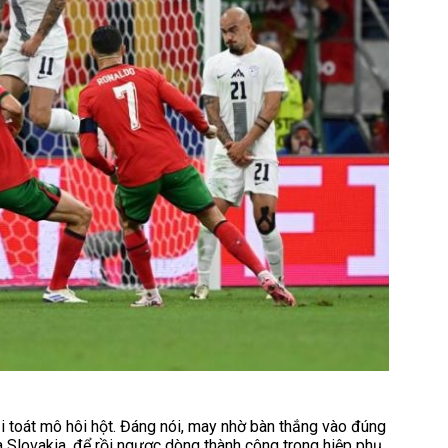
ải toát mô hôi hột. Đáng nói, may nhờ bàn thắng vào đúng
 Slovakia, để rồi ngược dòng thành công trong hiệp phụ.