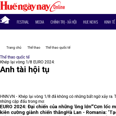
FESTIVAL
MEDIA
CHÍNH TRỊ - XÃ HỘI
HUE NEWS
KINH TẾ
Trang chủ
Thể thao
Thể thao quốc tế
Thể thao quốc tế
Khép lại vòng 1/8 EURO 2024:
Anh tài hội tụ
HNN.VN - Khép lại vòng 1/8 đã không có những bất ngờ xảy ra. T
những cặp đấu trong mơ.
EURO 2024: Đại chiến của những 'ông lớn'
“Cơn lốc 
kiên cường giành chiến thắng
Hà Lan - Romania: ‘Tạo