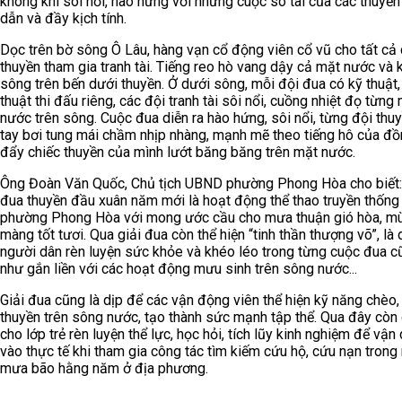
không khí sôi nổi, hào hứng với những cuộc so tài của các thuyền
dẫn và đầy kịch tính.
Dọc trên bờ sông Ô Lâu, hàng vạn cổ động viên cổ vũ cho tất cả 
thuyền tham gia tranh tài. Tiếng reo hò vang dậy cả mặt nước và 
sông trên bến dưới thuyền. Ở dưới sông, mỗi đội đua có kỹ thuật,
thuật thi đấu riêng, các đội tranh tài sôi nổi, cuồng nhiệt đọ từng
nước trên sông. Cuộc đua diễn ra hào hứng, sôi nổi, từng đội thuy
tay bơi tung mái chầm nhịp nhàng, mạnh mẽ theo tiếng hô của đồ
đẩy chiếc thuyền của mình lướt băng băng trên mặt nước.
Ông Đoàn Văn Quốc, Chủ tịch UBND phường Phong Hòa cho biết:
đua thuyền đầu xuân năm mới là hoạt động thể thao truyền thống
phường Phong Hòa với mong ước cầu cho mưa thuận gió hòa, m
màng tốt tươi. Qua giải đua còn thể hiện “tinh thần thượng võ”, là 
người dân rèn luyện sức khỏe và khéo léo trong từng cuộc đua c
như gắn liền với các hoạt động mưu sinh trên sông nước...
Giải đua cũng là dịp để các vận động viên thể hiện kỹ năng chèo, l
thuyền trên sông nước, tạo thành sức mạnh tập thể. Qua đây còn
cho lớp trẻ rèn luyện thể lực, học hỏi, tích lũy kinh nghiệm để vận
vào thực tế khi tham gia công tác tìm kiếm cứu hộ, cứu nạn trong
mưa bão hằng năm ở địa phương.