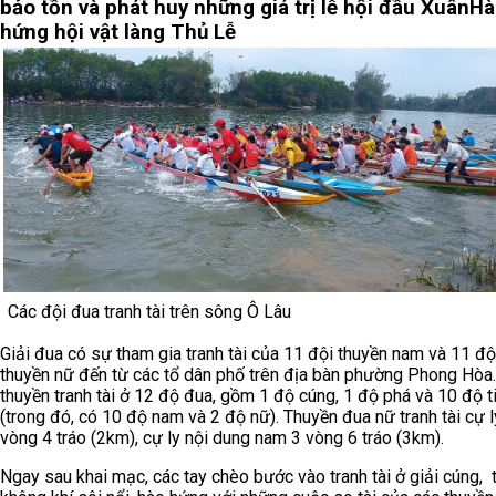
bảo tồn và phát huy những giá trị lễ hội đầu Xuân
Hà
hứng hội vật làng Thủ Lễ
Các đội đua tranh tài trên sông Ô Lâu
Giải đua có sự tham gia tranh tài của 11 đội thuyền nam và 11 độ
thuyền nữ đến từ các tổ dân phố trên địa bàn phường Phong Hòa
thuyền tranh tài ở 12 độ đua, gồm 1 độ cúng, 1 độ phá và 10 độ t
(trong đó, có 10 độ nam và 2 độ nữ). Thuyền đua nữ tranh tài cự l
vòng 4 tráo (2km), cự ly nội dung nam 3 vòng 6 tráo (3km).
Ngay sau khai mạc, các tay chèo bước vào tranh tài ở giải cúng, 