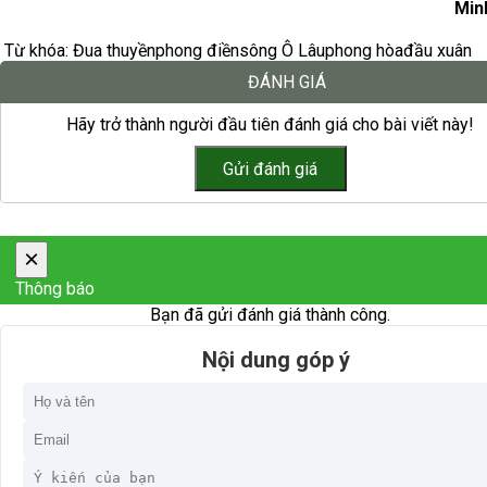
Min
Từ khóa:
Đua thuyền
phong điền
sông Ô Lâu
phong hòa
đầu xuân
ĐÁNH GIÁ
Hãy trở thành người đầu tiên đánh giá cho bài viết này!
×
Thông báo
Bạn đã gửi đánh giá thành công.
Nội dung góp ý