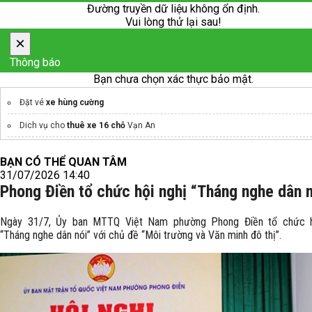
Đường truyền dữ liệu không ổn định.
Vui lòng thử lại sau!
×
Thông báo
Bạn chưa chọn xác thực bảo mật.
Đặt vé
xe hùng cường
Dich vụ cho
thuê xe 16 chỗ
Vạn An
máy nhổ lông gà vịt
BẠN CÓ THỂ QUAN TÂM
Anker Việt
Củ sạc điện thoại
cóc sạc
31/07/2026 14:40
Phong Điền tổ chức hội nghị “Tháng nghe dân 
Ngày 31/7, Ủy ban MTTQ Việt Nam phường Phong Điền tổ chức h
“Tháng nghe dân nói” với chủ đề “Môi trường và Văn minh đô thị”.