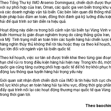
Theo Tổng Thư ký IMO Arsenio Dominguez, chiến dịch được thực
với sự phối hợp của Iran, Oman, các quốc gia ven biển trong khu 
và các doanh nghiệp vận tải biển. Các bên liên quan đã thống nhấ
biện pháp bảo đảm an toàn, đồng thời đánh giá kỹ lưỡng điều ki
hải để quá trình sơ tán diễn ra hiệu quả.
Hoạt động này diễn ra trong bối cảnh vận tải biển tại Vùng Vịnh 
biển Hormuz bị gián đoạn nghiêm trọng do căng thẳng giữa Iran, 
và Mỹ. Tình trạng mất an toàn trên các tuyến hàng hải chiến lược 
hàng nghìn thủy thủ không thể rời tàu hoặc thay ca theo kế hoạch
lực lớn đối với ngành vận tải biển quốc tế.
Theo kế hoạch, việc sơ tán sẽ được triển khai theo từng giai đo
hạn chế rủi ro trong điều kiện hàng hải hiện nay. Trong khi đó, mộ
quốc gia cũng tăng cường phối hợp quốc tế để hỗ trợ khôi phục 
động lưu thông qua tuyến hàng hải trọng yếu này.
Giới quan sát nhận định chiến dịch của IMO là tín hiệu tích cực ch
nỗ lực khôi phục an toàn hàng hải tại khu vực, đồng thời góp phầ
đẩy quá trình nối lại các hoạt động thương mại quốc tế qua Vùng
trong thời gian tới.
Theo baochin