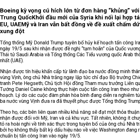
Boeing kỳ vọng cú hích lớn từ đơn hàng “khủng” với
Trung Quốc
Khởi đầu mới của Syria khi nối lại hợp tá
EU, UAE
Mỹ và Iran vẫn bất đồng về đề xuất chấm dứ
xung đột
Tổng thống Mỹ Donald Trump tuyên bố hủy kế hoạch tấn công Ir
ngày 19/5 sau khi nhận được đề nghị “tạm hoãn” của Quốc vương
Thái tử Saudi Arabia và Tổng thống Các Tiểu vương quốc Arab th
nhất (UAE).
Nhận được tín hiệu khẩn cấp từ lãnh đạo ba nước đồng minh thâ
vùng Vịnh, ông chủ Nhà trắng ngay lập tức chỉ đạo Bộ trưởng Chi
tranh Pete Hegseth; Chủ tịch Hội đồng Tham mưu trưởng Liên qu
Tướng Daniel Caine không thực hiện cuộc tấn công Iran theo như
hoạch. Lý do các cuộc đàm phán hòa bình đang diễn ra nghiêm t
ba nước vùng Vịnh đưa ra đã thuyết phục được Tổng thống Trump
Theo họ, các bên liên quan nhiều khả năng sẽ đạt một thỏa thuậ
nhận được đối với Mỹ, Iran và cả khu vực. Tất nhiên, không ít chu
tỏ ra hoài nghi về tính xác thực trong tuyên bố của ông chủ Nhà tr
bởi họ không thấy bất kỳ dấu hiệu nào về việc Washington đang r
chuẩn bị tấn công Iran vào ngày 19/5.