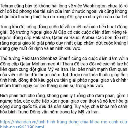
Tehran cũng bày tỏ không hài lòng về việc Washington chưa tỏ rõ
chí dỡ bỏ phong tỏa tài sản của Iran ở nước ngoài và cũng không
nhận bồi thường thiệt hại do xung đột gây ra như yêu cầu của Teh
Trong khi đó, cộng đồng quốc tế vẫn miệt mài xúc tiến hoạt động
giải. Bộ trưởng Ngoại giao Ai Cập có các cuộc điện đàm riêng rẽ 
người đồng cấp Pakistan, Qatar và Saudi Arabia. Các bên đều nhất
rằng ngoại giao là giải pháp duy nhất giúp chấm dứt cuộc khủng
đang gây mất ổn định và an ninh khu vực.
Thủ tướng Pakistan Shehbaz Sharif cũng có cuộc điện đàm với 
đồng cấp Qatar Mohammed Al-Thani để trao đổi về các nỗ lực hò
liên quan xung đột giữa Mỹ và Iran. Hai bên nhấn mạnh tầm quan
của việc nối lại đối thoại nhằm đạt được các thỏa thuận giúp ổn 
tình hình, đồng thời kêu gọi ưu tiên giải pháp ngoại giao và chính t
nhằm tránh nguy cơ leo thang quân sự trong khu vực.
Giới phân tích cho rằng, không gian lý tưởng cho đàm phán, gồm 
ngừng bắn, các cuộc tiếp xúc ngoại giao con thoi và nỗ lực hòa g
cộng đồng quốc tế, đều đã sẵn sàng. Tuy vậy, chìa khóa mở cánh
hòa bình Trung Đông vẫn nằm trong tay Mỹ và Iran.
https://nhandan.vn/tinh-hinh-trung-dong-chia-khoa-mo-canh-cua
binh-post963390.html