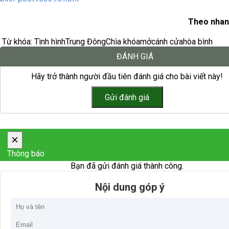
Theo nhan
Từ khóa:
Tình hình
Trung Đông
Chìa khóa
mở
cánh cửa
hòa bình
ĐÁNH GIÁ
Hãy trở thành người đầu tiên đánh giá cho bài viết này!
×
Thông báo
Bạn đã gửi đánh giá thành công.
Nội dung góp ý