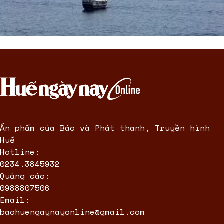
Ấn phẩm của Báo và Phát thanh, Truyền hình
Huế
Hotline:
0234.3845932
Quảng cáo:
0988807506
Email:
baohuengaynayonline@gmail.com