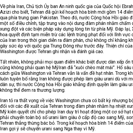
Về phía Iran, Chủ tịch Ủy ban An ninh quốc gia của Quốc hội Ebra
Azizi cho biết, Tehran đã gửi kế hoạch hòa bình mới gồm 14 điể
qua phía trung gian Pakistan. Theo đó, nước Cộng hòa Hồi giáo đ
một số điều chỉnh, tập trung vào nội dung đàm phán nhằm chấm 
xung đột và các biện pháp xây dựng lòng tin từ phía Mỹ. Đáp lại,
hoa quyết định tạm miễn trừ các lệnh trừng phạt đối với lĩnh vực
của Iran trong thời gian diễn ra đàm phán, chứ không chỉ khăng k
gây sức ép với quốc gia Trung Đông như trước đây. Thiện chí của
Washington được Tehran ghi nhận và đánh giá cao.
Tất nhiên, không phải mọi quan điểm khác biệt được dàn xếp ổn t
cũng không phải quan hệ MỹIran đã “xuôi chèo mát mái”. Hố sâu
cách giữa Washington và Tehran vẫn là vấn đề hạt nhân. Trong k
luôn tuyên bố rằng Iran không được phép làm giàu urani dù với m
dân sự, thì nước Cộng hòa Hồi giáo khẳng định quyền làm giàu ura
không thể đem ra thương lượng.
Iran tỏ ra thất vọng về việc Washington chưa có bất kỳ nhượng b
đối với các đề xuất của Tehran trong đàm phán nhằm hạ nhiệt xu
Mỹ kiên quyết chỉ cho phép Iran duy trì hoạt động một cơ sở hạt 
phải chuyển toàn bộ số urani làm giàu ở cấp độ cao sang Mỹ, so
Tehran thẳng thừng bác bỏ. Trong kế hoạch hòa bình 14 điểm của
Iran gợi ý sẽ chuyển urani sang Nga thay vì Mỹ.