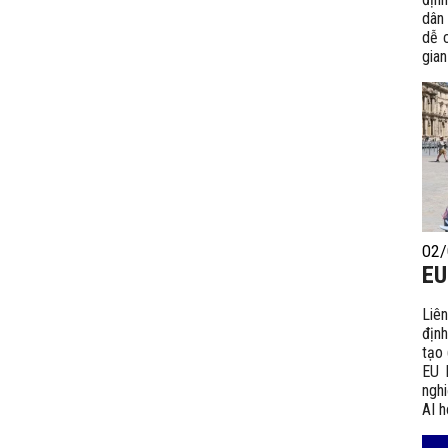
dân
dễ 
gian
02/
EU
Liê
định
tạo 
EU 
ngh
AI h