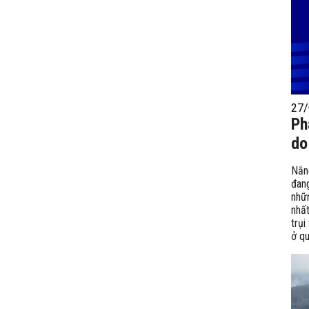
27/
Ph
do
Nắn
đan
nhữ
nhấ
trụi
ở qu