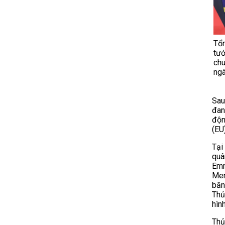
Tổ
tướ
chu
ngà
Sau
đan
độn
(EU)
Tại
quâ
Emm
Mer
băn
Thủ
hìn
Thủ