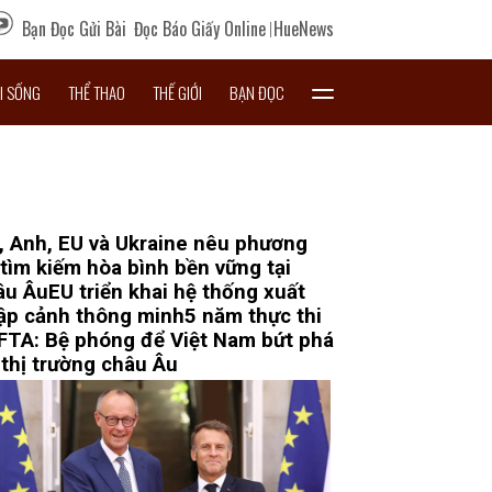
Bạn Đọc Gửi Bài
Đọc Báo Giấy Online
HueNews
I SỐNG
THỂ THAO
THẾ GIỚI
BẠN ĐỌC
, Anh, EU và Ukraine nêu phương
 tìm kiếm hòa bình bền vững tại
âu Âu
EU triển khai hệ thống xuất
ập cảnh thông minh
5 năm thực thi
FTA: Bệ phóng để Việt Nam bứt phá
 thị trường châu Âu