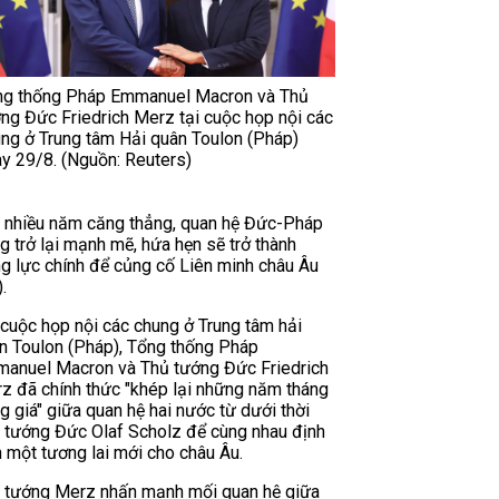
ng thống Pháp Emmanuel Macron và Thủ
ng Đức Friedrich Merz tại cuộc họp nội các
ng ở Trung tâm Hải quân Toulon (Pháp)
y 29/8. (Nguồn: Reuters)
 nhiều năm căng thẳng, quan hệ Đức-Pháp
g trở lại mạnh mẽ, hứa hẹn sẽ trở thành
g lực chính để củng cố Liên minh châu Âu
.
 cuộc họp nội các chung ở Trung tâm hải
n Toulon (Pháp), Tổng thống Pháp
anuel Macron và Thủ tướng Đức Friedrich
z đã chính thức "khép lại những năm tháng
g giá" giữa quan hệ hai nước từ dưới thời
 tướng Đức Olaf Scholz để cùng nhau định
h một tương lai mới cho châu Âu.
 tướng Merz nhấn mạnh mối quan hệ giữa