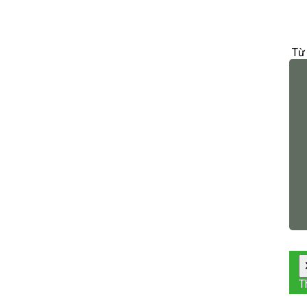
Từ 
T