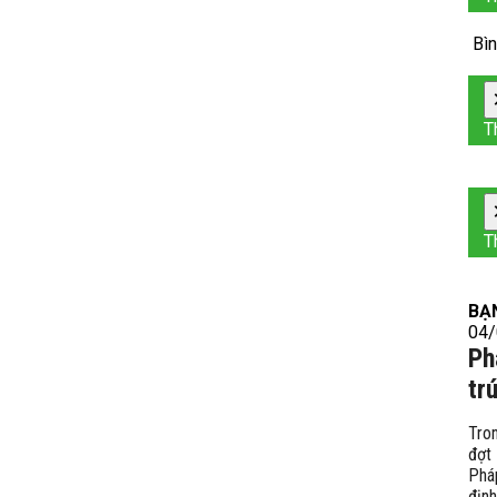
Bìn
T
T
BẠ
04/
Ph
tr
Tro
đợt
Phá
định