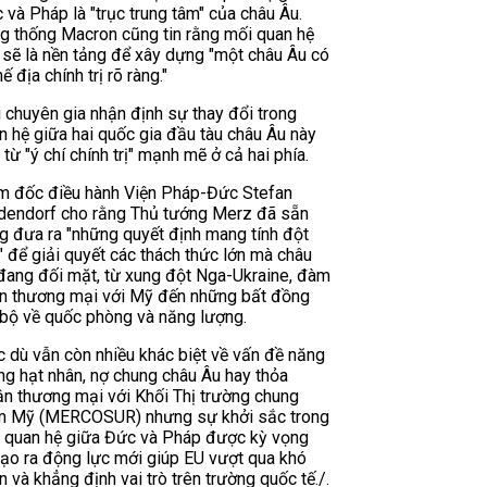
 và Pháp là "trục trung tâm" của châu Âu.
g thống Macron cũng tin rằng mối quan hệ
 sẽ là nền tảng để xây dựng "một châu Âu có
hế địa chính trị rõ ràng."
i chuyên gia nhận định sự thay đổi trong
n hệ giữa hai quốc gia đầu tàu châu Âu này
 từ "ý chí chính trị" mạnh mẽ ở cả hai phía.
m đốc điều hành Viện Pháp-Đức Stefan
dendorf cho rằng Thủ tướng Merz đã sẵn
g đưa ra "những quyết định mang tính đột
" để giải quyết các thách thức lớn mà châu
đang đối mặt, từ xung đột Nga-Ukraine, đàm
n thương mại với Mỹ đến những bất đồng
 bộ về quốc phòng và năng lượng.
 dù vẫn còn nhiều khác biệt về vấn đề năng
ng hạt nhân, nợ chung châu Âu hay thỏa
ận thương mại với Khối Thị trường chung
 Mỹ (MERCOSUR) nhưng sự khởi sắc trong
 quan hệ giữa Đức và Pháp được kỳ vọng
tạo ra động lực mới giúp EU vượt qua khó
n và khẳng định vai trò trên trường quốc tế./.