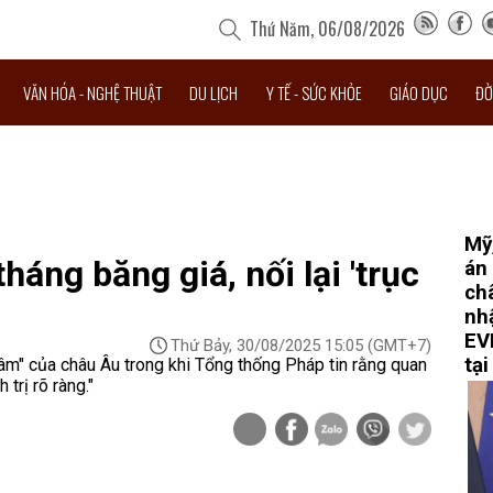
Thứ Năm, 06/08/2026
VĂN HÓA - NGHỆ THUẬT
DU LỊCH
Y TẾ - SỨC KHỎE
GIÁO DỤC
ĐỜ
Mỹ
áng băng giá, nối lại 'trục
án
ch
nh
EV
Thứ Bảy, 30/08/2025 15:05
(GMT+7)
tại
m" của châu Âu trong khi Tổng thống Pháp tin rằng quan
trị rõ ràng."