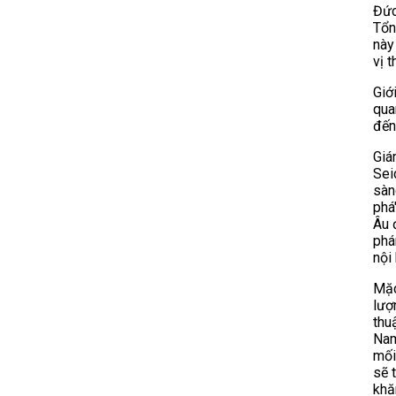
Đức
Tổn
này
vị t
Giớ
qua
đến
Giá
Sei
sàn
phá
Âu 
phá
nội
Mặc
lượ
thu
Nam
mối
sẽ 
khă