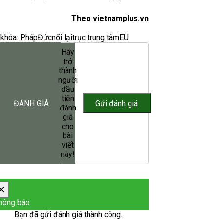
Theo vietnamplus.vn
khóa:
Pháp
Đức
nối lại
trục trung tâm
EU
Hãy
trở
thành
người
đầu
tiên
ĐÁNH GIÁ
đánh
giá
cho
bài
viết
này!
×
hông báo
Bạn đã gửi đánh giá thành công.