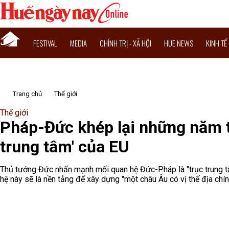
FESTIVAL
MEDIA
CHÍNH TRỊ - XÃ HỘI
HUE NEWS
KINH TẾ
Trang chủ
Thế giới
Thế giới
Pháp-Đức khép lại những năm th
trung tâm' của EU
Thủ tướng Đức nhấn mạnh mối quan hệ Đức-Pháp là "trục trung tâ
hệ này sẽ là nền tảng để xây dựng "một châu Âu có vị thế địa chính 