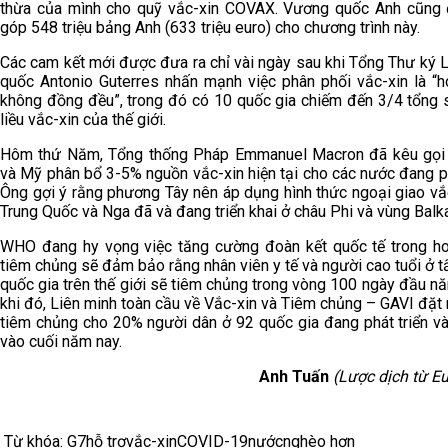
thừa của mình cho quỹ vắc-xin COVAX. Vương quốc Anh cũng
góp 548 triệu bảng Anh (633 triệu euro) cho chương trình này.
Các cam kết mới được đưa ra chỉ vài ngày sau khi Tổng Thư ký 
quốc Antonio Guterres nhấn mạnh việc phân phối vắc-xin là “h
không đồng đều”, trong đó có 10 quốc gia chiếm đến 3/4 tổng 
liều vắc-xin của thế giới.
Hôm thứ Năm, Tổng thống Pháp Emmanuel Macron đã kêu gọi
và Mỹ phân bổ 3-5% nguồn vắc-xin hiện tại cho các nước đang ph
Ông gợi ý rằng phương Tây nên áp dụng hình thức ngoại giao vắ
Trung Quốc và Nga đã và đang triển khai ở châu Phi và vùng Balk
WHO đang hy vọng việc tăng cường đoàn kết quốc tế trong h
tiêm chủng sẽ đảm bảo rằng nhân viên y tế và người cao tuổi ở t
quốc gia trên thế giới sẽ tiêm chủng trong vòng 100 ngày đầu n
khi đó, Liên minh toàn cầu về Vắc-xin và Tiêm chủng – GAVI đặt
tiêm chủng cho 20% người dân ở 92 quốc gia đang phát triển và
vào cuối năm nay.
Anh Tuấn
(Lược dịch từ E
Từ khóa:
G7
hỗ trợ
vắc-xin
COVID-19
nước
nghèo hơn