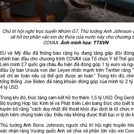
Chủ trì hội nghị trực tuyến Nhóm G7, Thủ tướng Anh Johnson 
sẽ hỗ trợ phần vắc-xin dư thừa của nước này cho chương t
COVAX.
Ảnh minh họa: TTXVN
EU và Mỹ đều đã thông báo rằng họ đang tăng gấp đôi đóng
chính ban đầu cho chương trình COVAX của Tổ chức Y tế Thế giớ
Liên minh 27 quốc gia châu Âu hiện đã đóng góp 1 tỷ euro và n
đầu Ủy ban Ursula von der Leyen nhấn mạnh trên Twitter rằng “
sẽ chỉ an toàn nếu cả thế giới được an toàn.” Trong khi đó, ch
tổng thống Joe Biden đã nâng khoản đóng góp của mình từ 2 tỷ
4 tỷ USD.
Trong khi đó, Đức tăng cam kết hỗ trợ thêm 1,5 tỷ USD. Ông Gerd
Bộ trưởng Hợp tác Kinh tế và Phát triển Liên bang Đức cho biết 
tuyên bố rằng “cách duy nhất để thoát khỏi đại dịch là tổ chức 
dịch tiêm chủng toàn cầu. Điều này không được thất bại vì lý do ki
Thủ tướng Anh Boris Johnson, người chủ trì hội nghị truyền hì
xác nhận rằng Vương quốc Anh sẽ chia sẻ phần lớn vắc-xin Cov