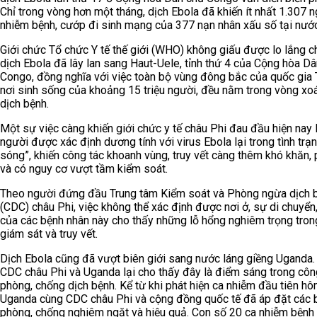
Chỉ trong vòng hơn một tháng, dịch Ebola đã khiến ít nhất 1.307 
nhiễm bệnh, cướp đi sinh mạng của 377 nạn nhân xấu số tại nước
Giới chức Tổ chức Y tế thế giới (WHO) không giấu được lo lắng ch
dịch Ebola đã lây lan sang Haut-Uele, tỉnh thứ 4 của Cộng hòa D
Congo, đồng nghĩa với việc toàn bộ vùng đông bắc của quốc gia 
nơi sinh sống của khoảng 15 triệu người, đều nằm trong vòng xo
dịch bệnh.
Một sự việc càng khiến giới chức y tế châu Phi đau đầu hiện nay 
người được xác định dương tính với virus Ebola lại trong tình trạ
sóng”, khiến công tác khoanh vùng, truy vết càng thêm khó khăn,
và có nguy cơ vượt tầm kiểm soát.
Theo người đứng đầu Trung tâm Kiểm soát và Phòng ngừa dịch 
(CDC) châu Phi, việc không thể xác định được nơi ở, sự di chuyển,
của các bệnh nhân này cho thấy những lỗ hổng nghiêm trọng tron
giám sát và truy vết.
Dịch Ebola cũng đã vượt biên giới sang nước láng giềng Uganda. 
CDC châu Phi và Uganda lại cho thấy đây là điểm sáng trong côn
phòng, chống dịch bệnh. Kể từ khi phát hiện ca nhiễm đầu tiên hô
Uganda cùng CDC châu Phi và cộng đồng quốc tế đã áp đặt các 
phòng, chống nghiêm ngặt và hiệu quả. Con số 20 ca nhiễm bệnh 