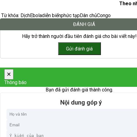
Theo n
Từ khóa:
Dịch
Ebola
diễn biến
phức tạp
Dân chủ
Congo
ĐÁNH GIÁ
Hãy trở thành người đầu tiên đánh giá cho bài viết này!
×
Thông báo
Bạn đã gửi đánh giá thành công.
Nội dung góp ý