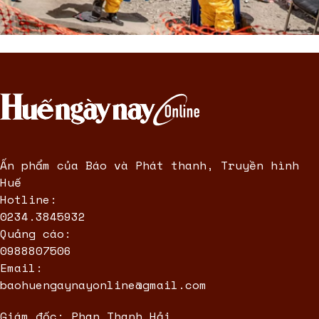
Ấn phẩm của Báo và Phát thanh, Truyền hình
Huế
Hotline:
0234.3845932
Quảng cáo:
0988807506
Email:
baohuengaynayonline@gmail.com
Giám đốc: Phan Thanh Hải