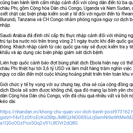
cũng ban hành lệnh cấm nhập cảnh đối với công dân đến từ ba q
châu Phi, gồm Cộng hòa Dân chủ Congo, Uganda và Nam Sudan, 
siết chặt các biện pháp kiểm soát y tế đối với người đến từ Rwan
Burundi, Tanzania và CH Congo nhằm phòng ngừa nguy cơ dịch 
nhập.
Saudi Arabia đã đình chỉ cấp thị thực nhập cảnh đối với những n
trú tại ba nước nói trên trong vòng 21 ngày trước khi đến quốc gi
Đông. Khách nhập cảnh từ các quốc gia này sẽ được kiểm tra y tế
khẩu và áp dụng các biện pháp giám sát dịch bệnh.
Liên hợp quốc cảnh báo đợt bùng phát dịch Ebola hiện nay có thể
châu Phi thiệt hại tới 3,6 tỷ USD và làm mất hàng trăm nghìn việc
nguy cơ dẫn đến một cuộc khủng hoảng phát triển trên toàn khu v
Giới chức y tế hy vọng với sự chung tay, chia sẻ của cộng đồng q
dịch Ebola sẽ sớm được khống chế, qua đó mang lại bình yên ch
dân Cộng hòa Dân chủ Congo, vốn đã chịu quá nhiều vất vả bởi nộ
kéo dài.
https://nhandan.vn/khong-chu-quan-voi-dich-benh-post973162.
gidzl=f4vf2z0froEcKs0BtpJM8QzNO0l0EuLrj0emNi9eWtMwM
a1QGcODzPox5Oq2s91L8OVr2dQ8G