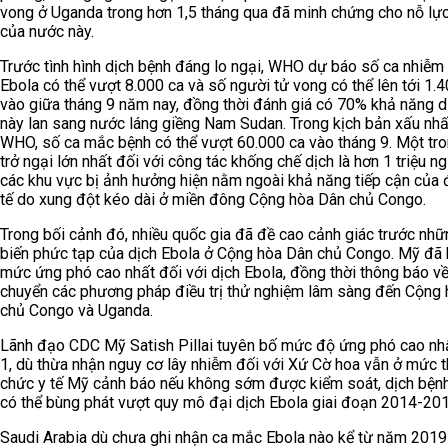
vong ở Uganda trong hơn 1,5 tháng qua đã minh chứng cho nỗ lự
của nước này.
Trước tình hình dịch bệnh đáng lo ngại, WHO dự báo số ca nhiễm 
Ebola có thể vượt 8.000 ca và số người tử vong có thể lên tới 1.
vào giữa tháng 9 năm nay, đồng thời đánh giá có 70% khả năng d
này lan sang nước láng giềng Nam Sudan. Trong kịch bản xấu nhấ
WHO, số ca mắc bệnh có thể vượt 60.000 ca vào tháng 9. Một tr
trở ngại lớn nhất đối với công tác khống chế dịch là hơn 1 triệu ng
các khu vực bị ảnh hưởng hiện nằm ngoài khả năng tiếp cận của 
tế do xung đột kéo dài ở miền đông Cộng hòa Dân chủ Congo.
Trong bối cảnh đó, nhiều quốc gia đã đề cao cảnh giác trước nhữ
biến phức tạp của dịch Ebola ở Cộng hòa Dân chủ Congo. Mỹ đã 
mức ứng phó cao nhất đối với dịch Ebola, đồng thời thông báo về
chuyển các phương pháp điều trị thử nghiệm lâm sàng đến Cộng
chủ Congo và Uganda.
Lãnh đạo CDC Mỹ Satish Pillai tuyên bố mức độ ứng phó cao nhấ
1, dù thừa nhận nguy cơ lây nhiễm đối với Xứ Cờ hoa vẫn ở mức t
chức y tế Mỹ cảnh báo nếu không sớm được kiểm soát, dịch bệnh
có thể bùng phát vượt quy mô đại dịch Ebola giai đoạn 2014-201
Saudi Arabia dù chưa ghi nhận ca mắc Ebola nào kể từ năm 201