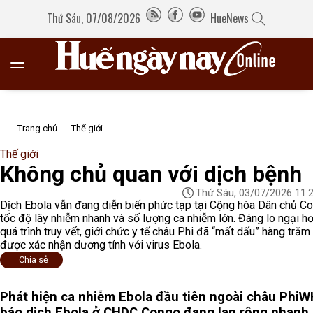
Thứ Sáu, 07/08/2026
HueNews
Trang chủ
Thế giới
Thế giới
Không chủ quan với dịch bệnh
Thứ Sáu, 03/07/2026 11:
Dịch Ebola vẫn đang diễn biến phức tạp tại Cộng hòa Dân chủ Co
tốc độ lây nhiễm nhanh và số lượng ca nhiễm lớn. Đáng lo ngại hơ
quá trình truy vết, giới chức y tế châu Phi đã “mất dấu” hàng trăm
được xác nhận dương tính với virus Ebola.
Chia sẻ
Phát hiện ca nhiễm Ebola đầu tiên ngoài châu Phi
W
báo dịch Ebola ở CHDC Congo đang lan rộng nhanh