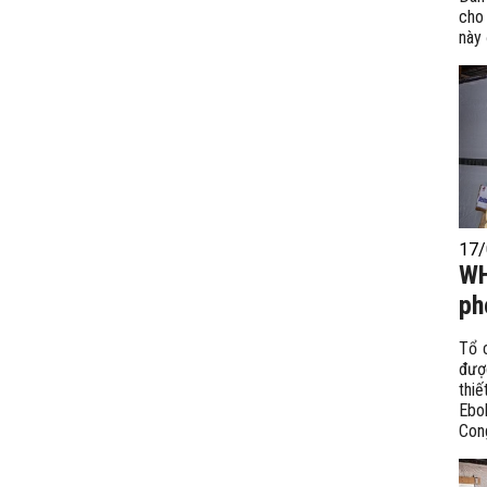
cho
này 
17/
WH
ph
Tổ 
đượ
thi
Ebo
Con