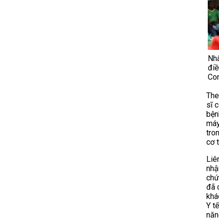
Nhâ
điề
Co
The
sĩ 
bện
máy
tro
cơ t
Liê
nhậ
chứ
đã 
khá
Y t
năn