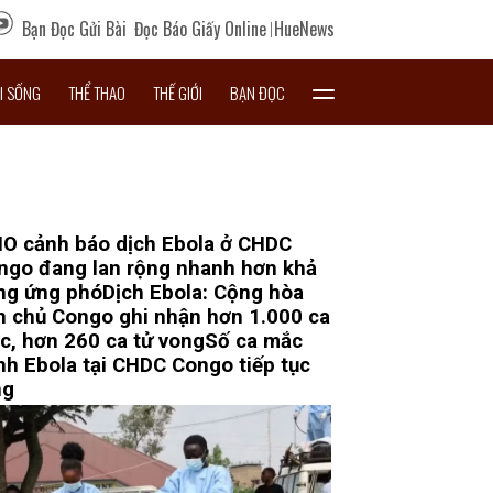
Bạn Đọc Gửi Bài
Đọc Báo Giấy Online
HueNews
I SỐNG
THỂ THAO
THẾ GIỚI
BẠN ĐỌC
O cảnh báo dịch Ebola ở CHDC
ngo đang lan rộng nhanh hơn khả
ng ứng phó
Dịch Ebola: Cộng hòa
n chủ Congo ghi nhận hơn 1.000 ca
c, hơn 260 ca tử vong
Số ca mắc
nh Ebola tại CHDC Congo tiếp tục
ng