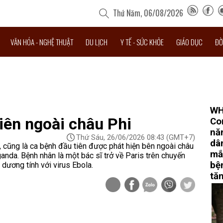
Thứ Năm, 06/08/2026
VĂN HÓA - NGHỆ THUẬT
DU LỊCH
Y TẾ - SỨC KHỎE
GIÁO DỤC
ĐỜ
WH
iên ngoài châu Phi
Co
nă
Thứ Sáu, 26/06/2026 08:43
(GMT+7)
dâ
 cũng là ca bệnh đầu tiên được phát hiện bên ngoài châu
mắ
nda. Bệnh nhân là một bác sĩ trở về Paris trên chuyến
bệ
ương tính với virus Ebola.
tă