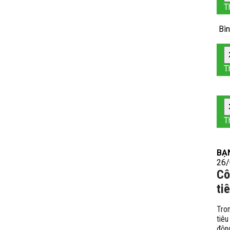
T
Bìn
T
T
BẠ
26/
Cô
ti
Tron
tiê
độn