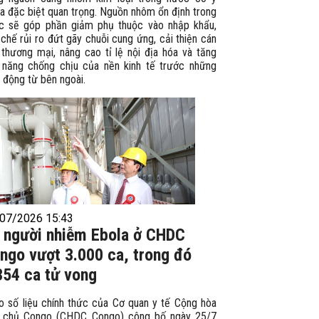
a đặc biệt quan trọng. Nguồn nhôm ổn định trong
c sẽ góp phần giảm phụ thuộc vào nhập khẩu,
chế rủi ro đứt gãy chuỗi cung ứng, cải thiện cán
 thương mại, nâng cao tỉ lệ nội địa hóa và tăng
 năng chống chịu của nền kinh tế trước những
 động từ bên ngoài.
07/2026 15:43
 người nhiễm Ebola ở CHDC
ngo vượt 3.000 ca, trong đó
354 ca tử vong
o số liệu chính thức của Cơ quan y tế Cộng hòa
 chủ Congo (CHDC Congo) công bố ngày 25/7