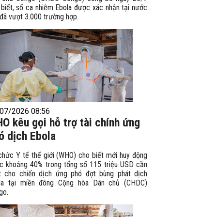
 biết, số ca nhiễm Ebola được xác nhận tại nước
đã vượt 3.000 trường hợp.
07/2026 08:56
O kêu gọi hỗ trợ tài chính ứng
ó dịch Ebola
chức Y tế thế giới (WHO) cho biết mới huy động
c khoảng 40% trong tổng số 115 triệu USD cần
ết cho chiến dịch ứng phó đợt bùng phát dịch
la tại miền đông Cộng hòa Dân chủ (CHDC)
go.