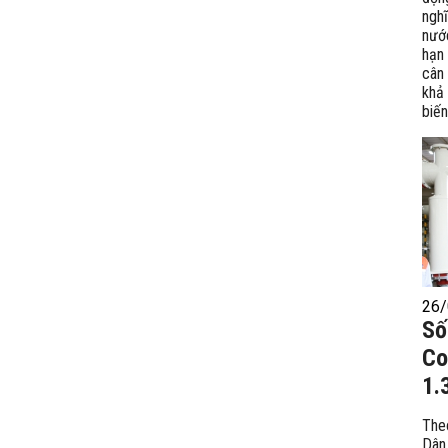
nghĩ
nướ
hạn 
cân
khả
biến
26/
Số
Co
1.
The
Dân