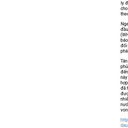
ly 
cho
the
Nga
đầu
(WH
báo
đối
phá
Tân
phủ
đến
này
hợp
đã 
đượ
nhi
nướ
von
htt
dau