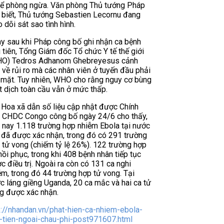
để phòng ngừa. Văn phòng Thủ tướng Pháp
 biết, Thủ tướng Sebastien Lecornu đang
o dõi sát sao tình hình.
y sau khi Pháp công bố ghi nhận ca bệnh
 tiên, Tổng Giám đốc Tổ chức Y tế thế giới
O) Tedros Adhanom Ghebreyesus cảnh
 về rủi ro mà các nhân viên ở tuyến đầu phải
 mặt. Tuy nhiên, WHO cho rằng nguy cơ bùng
t dịch toàn cầu vẫn ở mức thấp.
 Hoa xã dẫn số liệu cập nhật được Chính
 CHDC Congo công bố ngày 24/6 cho thấy,
 nay 1.118 trường hợp nhiễm Ebola tại nước
 đã được xác nhận, trong đó có 291 trường
 tử vong (chiếm tỷ lệ 26%). 122 trường hợp
hồi phục, trong khi 408 bệnh nhân tiếp tục
c điều trị. Ngoài ra còn có 131 ca nghi
ễm, trong đó 44 trường hợp tử vong. Tại
c láng giềng Uganda, 20 ca mắc và hai ca tử
g được xác nhận.
p://nhandan.vn/phat-hien-ca-nhiem-ebola-
-tien-ngoai-chau-phi-post971607.html