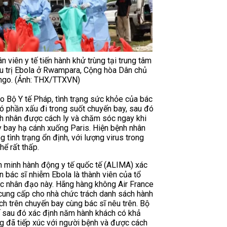
n viên y tế tiến hành khử trùng tại trung tâm
u trị Ebola ở Rwampara, Cộng hòa Dân chủ
ngo. (Ảnh: THX/TTXVN)
o Bộ Y tế Pháp, tình trạng sức khỏe của bác
có phần xấu đi trong suốt chuyến bay, sau đó
h nhân được cách ly và chăm sóc ngay khi
 bay hạ cánh xuống Paris. Hiện bệnh nhân
ng tình trạng ổn định, với lượng virus trong
hể rất thấp.
n minh hành động y tế quốc tế (ALIMA) xác
n bác sĩ nhiễm Ebola là thành viên của tổ
c nhân đạo này. Hãng hàng không Air France
cung cấp cho nhà chức trách danh sách hành
ch trên chuyến bay cùng bác sĩ nêu trên. Bộ
ế sau đó xác định năm hành khách có khả
g đã tiếp xúc với người bệnh và được cách