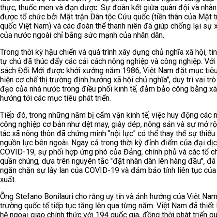
thực, thuốc men và đạn dược. Sự đoàn kết giữa quân đội và nhân
được tổ chức bởi Mặt trận Dân tộc Cứu quốc (tiền thân của Mặt t
quốc Việt Nam) và các đoàn thể thanh niên đã giúp chống lại sự
của nước ngoài chỉ bằng sức mạnh của nhân dân.
Trong thời kỳ hậu chiến và quá trình xây dựng chủ nghĩa xã hội, ti
tự chủ đã thúc đẩy các cải cách nông nghiệp và công nghiệp. Với
sách Đổi Mới được khởi xướng năm 1986, Việt Nam đặt mục tiêu
hiện cơ chế thị trường định hướng xã hội chủ nghĩa", duy trì vai tr
đạo của nhà nước trong điều phối kinh tế, đảm bảo công bằng xã
hướng tới các mục tiêu phát triển.
Tiếp đó, trong những năm bị cấm vận kinh tế, việc huy động các 
công nghiệp cơ bản như dệt may, giày dép, nông sản và sự mở r
tác xã nông thôn đã chứng minh "nội lực" có thể thay thế sự thiếu
nguồn lực bên ngoài. Ngay cả trong thời kỳ đỉnh điểm của đại dị
COVID-19, sự phối hợp ứng phó của Đảng, chính phủ và các tổ c
quần chúng, dựa trên nguyên tắc "đặt nhân dân lên hàng đầu", đã
ngăn chặn sự lây lan của COVID-19 và đảm bảo tính liên tục của
xuất.
Ông Stefano Bonilauri cho rằng uy tín và ảnh hưởng của Việt Nam
trường quốc tế tiếp tục tăng lên qua từng năm. Việt Nam đã thiết
hệ ngoại giao chính thức với 194 quốc gia, đồng thời phát triển q