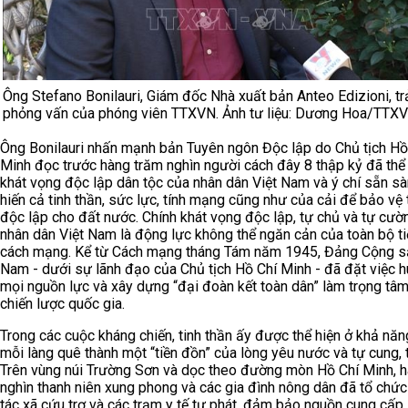
Ông Stefano Bonilauri, Giám đốc Nhà xuất bản Anteo Edizioni, trả
phỏng vấn của phóng viên TTXVN. Ảnh tư liệu: Dương Hoa/TTX
Ông Bonilauri nhấn mạnh bản Tuyên ngôn Độc lập do Chủ tịch Hồ
Minh đọc trước hàng trăm nghìn người cách đây 8 thập kỷ đã thể 
khát vọng độc lập dân tộc của nhân dân Việt Nam và ý chí sẵn s
hiến cả tinh thần, sức lực, tính mạng cũng như của cải để bảo vệ 
độc lập cho đất nước. Chính khát vọng độc lập, tự chủ và tự cườ
nhân dân Việt Nam là động lực không thể ngăn cản của toàn bộ tiế
cách mạng. Kể từ Cách mạng tháng Tám năm 1945, Đảng Cộng s
Nam - dưới sự lãnh đạo của Chủ tịch Hồ Chí Minh - đã đặt việc 
mọi nguồn lực và xây dựng “đại đoàn kết toàn dân” làm trọng tâm
chiến lược quốc gia.
Trong các cuộc kháng chiến, tinh thần ấy được thể hiện ở khả năn
mỗi làng quê thành một “tiền đồn” của lòng yêu nước và tự cung, 
Trên vùng núi Trường Sơn và dọc theo đường mòn Hồ Chí Minh, 
nghìn thanh niên xung phong và các gia đình nông dân đã tổ chứ
tác xã cứu trợ và các trạm y tế tự phát, đảm bảo nguồn cung cấp