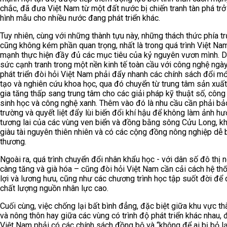
chắc, đã đưa Việt Nam từ một đất nước bị chiến tranh tàn phá trở
hình mẫu cho nhiều nước đang phát triển khác.
Tuy nhiên, cùng với những thành tựu này, những thách thức phía t
cũng không kém phần quan trọng, nhất là trong quá trình Việt Na
mạnh thực hiện đầy đủ các mục tiêu của kỷ nguyên vươn mình. Du
sức cạnh tranh trong một nền kinh tế toàn cầu với công nghệ ngà
phát triển đòi hỏi Việt Nam phải đẩy nhanh các chính sách đổi m
tạo và nghiên cứu khoa học, qua đó chuyển từ trung tâm sản xuất 
gia tăng thấp sang trung tâm cho các giải pháp kỹ thuật số, công
sinh học và công nghệ xanh. Thêm vào đó là nhu cầu cần phải bả
trường và quyết liệt đẩy lùi biến đổi khí hậu để không làm ảnh h
tương lai của các vùng ven biển và đồng bằng sông Cửu Long, k
giàu tài nguyên thiên nhiên và có các cộng đồng nông nghiệp dễ b
thương.
Ngoài ra, quá trình chuyển đổi nhân khẩu học - với dân số đô thị 
càng tăng và già hóa – cũng đòi hỏi Việt Nam cần cải cách hệ th
lợi và lương hưu, cũng như các chương trình học tập suốt đời để d
chất lượng nguồn nhân lực cao.
Cuối cùng, việc chống lại bất bình đẳng, đặc biệt giữa khu vực th
và nông thôn hay giữa các vùng có trình độ phát triển khác nhau, 
Việt Nam phải có các chính sách đồng bộ và “không để ai bị bỏ lạ