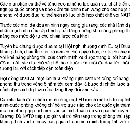
Các giải pháp cụ thể về tăng cường năng lực quân sự, phát triển 
nghiệp quốc phòng và bảo đảm tài chính bền vững cho các hoạt
phòng vệ được đưa ra, thể hiện nỗ lực phối hợp chặt chẽ với NAT
Trước các mối đe dọa an ninh ngày càng gia tăng, các nhà lãnh đ
nhấn mạnh nhu cầu cấp bách phải tăng cường khả năng phòng th
nâng cao mức độ tự chủ chiến lược của khối.
Tuyên bố chung được đưa ra tại Hội nghị thượng đỉnh EU tại Bru
khẳng định, châu Âu cần trở nên có chủ quyền hơn, có trách nhiệ
với khả năng phòng thủ của chính mình và được trang bị tốt hơn 
động một cách tự chủ và phối hợp trước các mối đe dọa tức thời 
tương lai, với cách tiếp cận toàn diện.
Hội đồng châu Âu một lần nữa khẳng định cam kết củng cố năng 
phòng thủ trong vòng 5 năm tới, xem đây là bước đi chiến lược t
cảnh địa chính trị toàn cầu đang thay đổi sâu sắc.
Các nhà lãnh đạo nhấn mạnh rằng, một EU mạnh mẽ hơn trong lĩn
ninh-quốc phòng không chỉ hỗ trợ trực tiếp cho các quốc gia thành
mà còn đóng góp tích cực vào an ninh toàn cầu và quan hệ xuyên
Dương. Dù NATO tiếp tục giữ vai trò nền tảng trong phòng thủ tập
khẳng định vai trò ngày càng quan trọng của mình trong lĩnh vực n