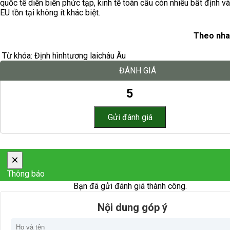
quốc tế diễn biến phức tạp, kinh tế toàn cầu còn nhiều bất định và
EU tồn tại không ít khác biệt.
Theo nha
Từ khóa:
Định hình
tương lai
châu Âu
ĐÁNH GIÁ
5
×
Thông báo
Bạn đã gửi đánh giá thành công.
Nội dung góp ý