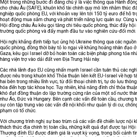
Một trong những bước đi đáng chú ý là việc thông qua Hành động
cho châu Âu (SAFE), khuôn khổ tài chính quy mô lớn nhằm thúc đ
nghiệp quốc phòng EU, với khoản vay lên tới 150 tỷ euro để hỗ tr
hoạt động mua sắm chung và phát triển năng lực quân sự. Cùng v
Hội đồng châu Âu kêu gọi tăng chi tiêu quốc phòng, thúc đẩy hội 
trường quốc phòng và đẩy mạnh đầu tư vào nghiên cứu-đổi mới.
Hội nghị khẳng định tiếp tục ủng hộ Ukraine thông qua các nguồn
quốc phòng, đồng thời bày tỏ lo ngại về khủng hoảng nhân đạo ở
Gaza, kêu gọi Israel dỡ bỏ hoàn toàn các biện pháp phong tỏa n
hàng viện trợ vào dải đất ven Địa Trung Hải này.
Các nhà lãnh đạo EU cũng nhấn mạnh Israel cần tuân thủ các ngh
được nêu trong khuôn khổ Thỏa thuận liên kết EU-Israel về hợp t
hai bên trong nhiều lĩnh vực, từ đối thoại chính trị, tự do lưu thôn
hóa đến hợp tác khoa học. Tuy nhiên, khả năng đình chỉ thỏa thuậ
khó đạt đồng thuận do lập trường cứng rắn của một số nước thà
như Áo, Đức và Hungary. Bên cạnh các vấn đề toàn cầu, chương tr
sự còn tập trung vào các vấn đề nội khối như quản lý di cư, chống
phạm có tổ chức.
Với chương trình nghị sự bao trùm cả các vấn đề chiến lược nội k
thách thức địa chính trị toàn cầu, những kết quả đạt được tại Hội
Thượng đỉnh EU được đánh giá là vượt kỳ vọng, trong bối cảnh tì