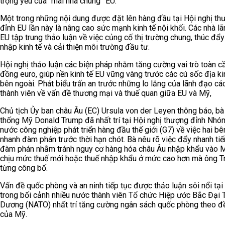
trọng yếu của “mái nhà chung” EU.
Một trong những nội dung được đặt lên hàng đầu tại Hội nghị th
đỉnh EU lần này là nâng cao sức mạnh kinh tế nội khối. Các nhà l
EU tập trung thảo luận về việc củng cố thị trường chung, thúc đẩy
nhập kinh tế và cải thiện môi trường đầu tư.
Hội nghị thảo luận các biện pháp nhằm tăng cường vai trò toàn c
đồng euro, giúp nền kinh tế EU vững vàng trước các cú sốc địa ki
bên ngoài. Phát biểu trấn an trước những lo lắng của lãnh đạo cá
thành viên về vấn đề thương mại và thuế quan giữa EU và Mỹ,
Chủ tịch Ủy ban châu Âu (EC) Ursula von der Leyen thông báo, b
thống Mỹ Donald Trump đã nhất trí tại Hội nghị thượng đỉnh Nhó
nước công nghiệp phát triển hàng đầu thế giới (G7) về việc hai b
nhanh đàm phán trước thời hạn chót. Bà nêu rõ việc đẩy nhanh ti
đàm phán nhằm tránh nguy cơ hàng hóa châu Âu nhập khẩu vào 
chịu mức thuế mới hoặc thuế nhập khẩu ở mức cao hơn mà ông 
từng công bố.
Vấn đề quốc phòng và an ninh tiếp tục được thảo luận sôi nổi tại 
trong bối cảnh nhiều nước thành viên Tổ chức Hiệp ước Bắc Đại 
Dương (NATO) nhất trí tăng cường ngân sách quốc phòng theo đ
của Mỹ.