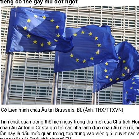
tiếng có thể gây mù đột ngột
Cờ Liên minh châu Âu tại Brussels, Bỉ. (Ảnh: THX/TTXVN)
Tính chất quan trọng thể hiện ngay trong thư mời của Chủ tịch Hộ
châu Âu Antonio Costa gửi tới các nhà lãnh đạo châu Âu nêu rõ, h
lần này là dấu mốc quan trọng, tập trung vào việc giải quyết các 