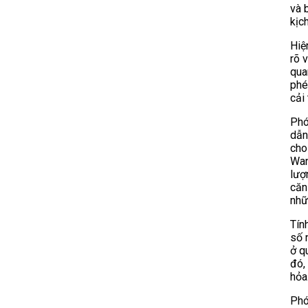
và 
kịch
Hiệ
rõ 
qua
phé
cải 
Phó
dẫn
cho
Wan
lượ
căn
nhữ
Tín
số 
ở q
đó,
hỏa
Phó