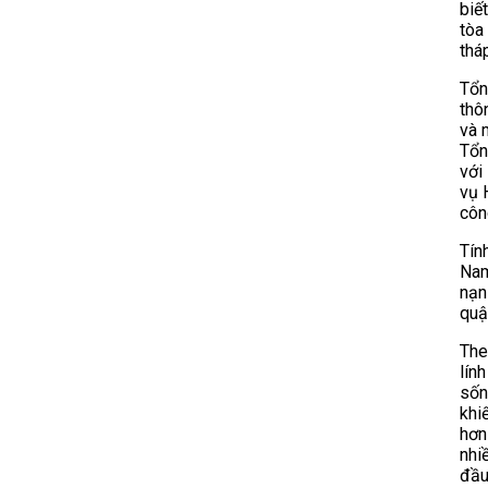
biế
tòa
thá
Tổn
thô
và 
Tổn
với
vụ 
côn
Tín
Nam
nạn
quậ
The
lín
sốn
khi
hơn
nhi
đầu