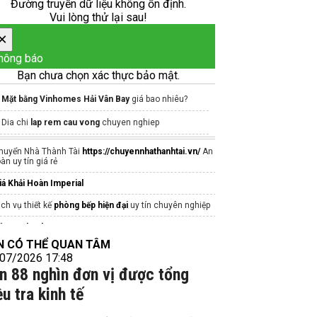
Đường truyền dữ liệu không ổn định.
Vui lòng thử lại sau!
×
hông báo
Bạn chưa chọn xác thực bảo mật.
Mặt bằng Vinhomes Hải Vân Bay
giá bao nhiêu?
Dia chi
lap rem cau vong
chuyen nghiep
căn hộ mik cần giờ
huyển Nhà Thành Tài
https://chuyennhathanhtai.vn/
An
oàn uy tín giá rẻ
Website
bcons-centralpark.net.vn
chủ đầu tư
iá Khải Hoàn Imperial
ịch vụ thiết kế
phòng bếp hiện đại
uy tín chuyên nghiệp
án căn hộ the nest
N CÓ THỂ QUAN TÂM
iá bán
Shophouse Vinhomes Saigon Park
Hóc Môn
07/2026 17:48
n 88 nghìn đơn vị được tổng
hu đô thị
vinhomes Saigon Park
Hóc Môn
ều tra kinh tế
inhomes galaxy
an ho khai hoan imperial