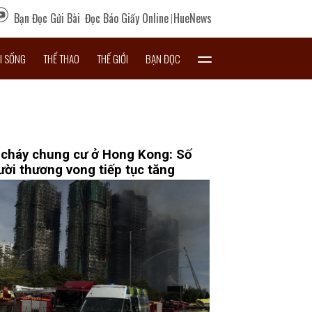
Bạn Đọc Gửi Bài
Đọc Báo Giấy Online
HueNews
I SỐNG
THỂ THAO
THẾ GIỚI
BẠN ĐỌC
 cháy chung cư ở Hong Kong: Số
ười thương vong tiếp tục tăng