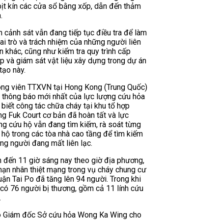
bịt kín các cửa sổ bằng xốp, dẫn đến thảm
.
n cảnh sát vẫn đang tiếp tục điều tra để làm
vai trò và trách nhiệm của những người liên
n khác, cũng như kiểm tra quy trình cấp
p và giám sát vật liệu xây dựng trong dự án
tạo này.
ng viên TTXVN tại Hong Kong (Trung Quốc)
 thông báo mới nhất của lực lượng cứu hỏa
 biết công tác chữa cháy tại khu tổ hợp
g Fuk Court cơ bản đã hoàn tất và lực
ng cứu hộ vẫn đang tìm kiếm, rà soát từng
 hộ trong các tòa nhà cao tầng để tìm kiếm
ng người đang mất liên lạc.
h đến 11 giờ sáng nay theo giờ địa phương,
nạn nhân thiệt mạng trong vụ cháy chung cư
uận Tai Po đã tăng lên 94 người. Trong khi
 có 76 người bị thương, gồm cả 11 lính cứu
.
 Giám đốc Sở cứu hỏa Wong Ka Wing cho