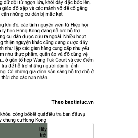
g dữ dội từ ngọn lửa, khói dày đặc bốc lên,
n giáo đổ sập và các mảnh vỡ để cố gắng
p cận những cư dân bị mắc kẹt.
ng khi đó, các tình nguyện viên từ Hiệp hội
 lý học Hong Kong đang nỗ lực hỗ trợ
ng cư dân được cứu ra ngoài. Nhiều hoạt
g thiện nguyện khác cũng đang được đẩy
h như lập các gian hàng cung cấp nhu yếu
m như thực phẩm, quần áo và đồ dùng vệ
h… ở gần tổ hợp Wang Fuk Court và các điểm
 trú để hỗ trợ những người dân bị ảnh
ng. Có những gia đình sẵn sàng hỗ trợ chỗ ở
 thời cho các nạn nhân.
Theo baotintuc.vn
khóa:
công bố
kết quả
điều tra ban đầu
vụ
y chung cư
Hong Kong
Hãy
trở