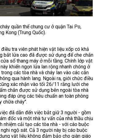
cháy quần thể chung cư ở quận Tai Po,
g Kong (Trung Quốc).
 điều tra viên phát hiện vật liệu xốp có khả
g bắt lửa cao đã được sử dụng để che chắn
 cửa sổ thang máy ở mỗi tầng. Chính lớp vật
u này khiến ngọn lửa lan rộng nhanh chóng ở
 trong các tòa nhà và cháy lan vào các căn
thông qua hành lang. Ngoài ra, giới chức điều
 cũng xác nhận vào tối 26/11 rằng lưới che
tấm chắn được sử dụng bên ngoài tòa nhà
ông đáp ứng các tiêu chuẩn an toàn phòng
y chữa cháy".
việc đã dẫn đến việc bắt giữ 3 người - gồm
iám đốc và một nhà tư vấn của nhà thầu chịu
ch nhiệm cải tạo các tòa nhà - với cáo buộc
h nghi ngộ sát. Cả 3 người này bị cáo buộc
dụng vật liệu không đảm bảo cho giàn giáo