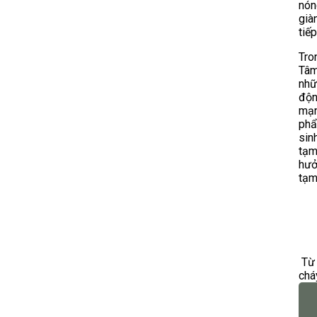
nón
già
tiế
Tro
Tâm
nhữ
độn
mạn
phẩ
sin
tạm
hưở
tạm
Từ 
chá