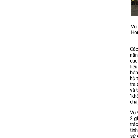
Vụ 
Hon
Các
năn
các
liệ
bên
hộ 
tra
và 
"kh
chá
Vụ 
2 g
trá
tìn
sử 