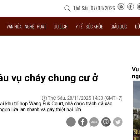
Thứ Sáu, 07/08/2026
VĂN HÓA - NGHỆ THUẬT
DU LỊCH
Y TẾ - SỨC KHỎE
GIÁO DỤC
ĐỜ
Vụ
đầu vụ cháy chung cư ở
ng
Thứ Sáu, 28/11/2025 14:33
(GMT+7)
tại khu tổ hợp Wang Fuk Court, nhà chức trách đã xác
gọn lửa lan nhanh và gây thiệt hại lớn.