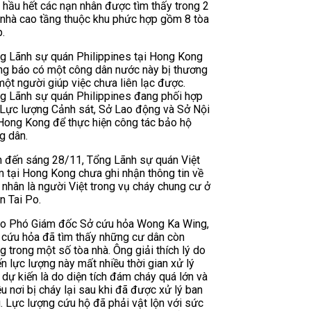
t hầu hết các nạn nhân được tìm thấy trong 2
 nhà cao tầng thuộc khu phức hợp gồm 8 tòa
p.
g Lãnh sự quán Philippines tại Hong Kong
ng báo có một công dân nước này bị thương
một người giúp việc chưa liên lạc được.
g Lãnh sự quán Philippines đang phối hợp
 Lực lượng Cảnh sát, Sở Lao động và Sở Nội
Hong Kong để thực hiện công tác bảo hộ
g dân.
h đến sáng 28/11, Tổng Lãnh sự quán Việt
 tại Hong Kong chưa ghi nhận thông tin về
 nhân là người Việt trong vụ cháy chung cư ở
n Tai Po.
o Phó Giám đốc Sở cứu hỏa Wong Ka Wing,
h cứu hỏa đã tìm thấy những cư dân còn
g trong một số tòa nhà. Ông giải thích lý do
ến lực lượng này mất nhiều thời gian xử lý
 dự kiến là do diện tích đám cháy quá lớn và
ều nơi bị cháy lại sau khi đã được xử lý ban
. Lực lượng cứu hộ đã phải vật lộn với sức