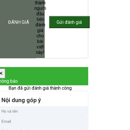
thành
người
đầu
tiên
ĐÁNH GIÁ
đánh
giá
cho
bài
viết
này!
×
hông báo
Bạn đã gửi đánh giá thành công.
Nội dung góp ý