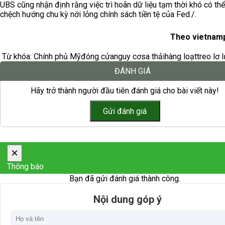
UBS cũng nhận định rằng việc trì hoãn dữ liệu tạm thời khó có th
chệch hướng chu kỳ nới lỏng chính sách tiền tệ của Fed./.
Theo vietnamp
Từ khóa:
Chính phủ Mỹ
đóng cửa
nguy cơ
sa thải
hàng loạt
treo lơ 
ĐÁNH GIÁ
Hãy trở thành người đầu tiên đánh giá cho bài viết này!
×
Thông báo
Bạn đã gửi đánh giá thành công.
Nội dung góp ý