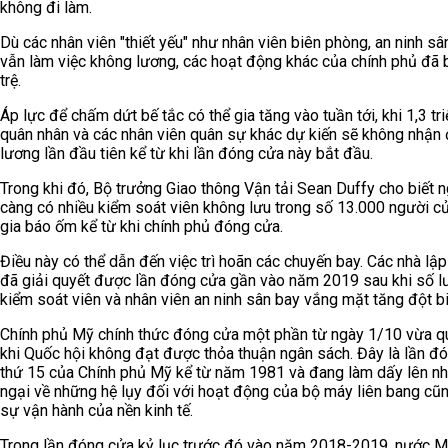
không đi làm.
Dù các nhân viên "thiết yếu" như nhân viên biên phòng, an ninh sâ
vẫn làm việc không lương, các hoạt động khác của chính phủ đã b
trệ.
Áp lực để chấm dứt bế tắc có thể gia tăng vào tuần tới, khi 1,3 tri
quân nhân và các nhân viên quân sự khác dự kiến sẽ không nhận
lương lần đầu tiên kể từ khi lần đóng cửa này bắt đầu.
Trong khi đó, Bộ trưởng Giao thông Vận tải Sean Duffy cho biết 
càng có nhiều kiểm soát viên không lưu trong số 13.000 người c
gia báo ốm kể từ khi chính phủ đóng cửa.
Điều này có thể dẫn đến việc trì hoãn các chuyến bay. Các nhà lậ
đã giải quyết được lần đóng cửa gần vào năm 2019 sau khi số 
kiểm soát viên và nhân viên an ninh sân bay vắng mặt tăng đột bi
Chính phủ Mỹ chính thức đóng cửa một phần từ ngày 1/10 vừa q
khi Quốc hội không đạt được thỏa thuận ngân sách. Đây là lần đ
thứ 15 của Chính phủ Mỹ kể từ năm 1981 và đang làm dấy lên nh
ngại về những hệ lụy đối với hoạt động của bộ máy liên bang cũ
sự vận hành của nền kinh tế.
Trong lần đóng cửa kỷ lục trước đó vào năm 2018-2019, nước M