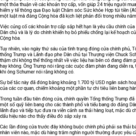
một thỏa thuận về các khoản trợ cấp, vốn giúp 24 triệu người mu
hiểm y tế thông qua Đạo luật Chăm sóc Sức khỏe Hợp túi tiền (A
một luật mà đảng Cộng hòa đã kịch liệt phản đối trong nhiều năm
Việc củng cố các khoản trợ cấp sắp hết hạn là yêu cầu chính củ
Dân chủ và là lý do chính khiến họ bỏ phiếu chống lại kế hoạch c
Cộng hòa.
Tuy nhiên, vào ngày thứ sáu của tình trạng đóng cửa chính phủ, 
thống Trump và Lãnh đạo phe Dân chủ tại Thượng viện Chuck S
thậm chí không thể thống nhất về việc liệu hai bên có đang đàm 
hay không. Ông Trump nói rằng các cuộc đàm phán đang diễn ra, 
khi ông Schumer nói rằng không có.
Sự bế tắc này đã đóng băng khoảng 1.700 tỷ USD ngân sách ho
của các cơ quan, chiếm khoảng một phần tư chi tiêu liên bang hà
Trong tuần đầu tiên đóng cửa, chính quyền Tổng thống Trump đã 
một số quỹ liên bang cho các thành phố và tiểu bang do đảng Dâ
lãnh đạo và tiếp tục đưa ra viễn cảnh sa thải hàng loạt, mặc dù 
dấu hiệu nào cho thấy điều đó sắp xảy ra.
Các lần đóng cửa trước đây không buộc chính phủ phải sa thải b
nhân viên nào, mặc dù hàng trăm nghìn người thường được yêu c