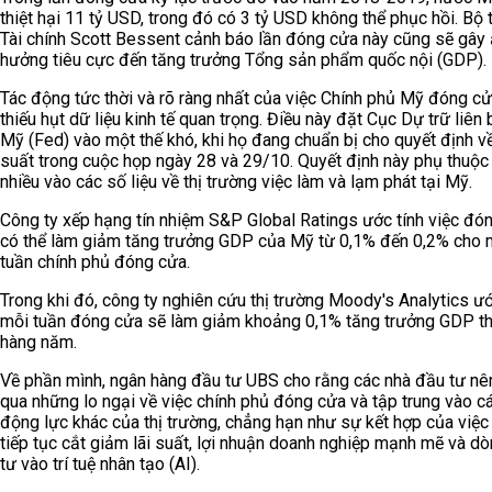
thiệt hại 11 tỷ USD, trong đó có 3 tỷ USD không thể phục hồi. Bộ
Tài chính Scott Bessent cảnh báo lần đóng cửa này cũng sẽ gây
hưởng tiêu cực đến tăng trưởng Tổng sản phẩm quốc nội (GDP).
Tác động tức thời và rõ ràng nhất của việc Chính phủ Mỹ đóng cử
thiếu hụt dữ liệu kinh tế quan trọng. Điều này đặt Cục Dự trữ liên
Mỹ (Fed) vào một thế khó, khi họ đang chuẩn bị cho quyết định về
suất trong cuộc họp ngày 28 và 29/10. Quyết định này phụ thuộc 
nhiều vào các số liệu về thị trường việc làm và lạm phát tại Mỹ.
Công ty xếp hạng tín nhiệm S&P Global Ratings ước tính việc đó
có thể làm giảm tăng trưởng GDP của Mỹ từ 0,1% đến 0,2% cho 
tuần chính phủ đóng cửa.
Trong khi đó, công ty nghiên cứu thị trường Moody's Analytics ướ
mỗi tuần đóng cửa sẽ làm giảm khoảng 0,1% tăng trưởng GDP th
hàng năm.
Về phần mình, ngân hàng đầu tư UBS cho rằng các nhà đầu tư nê
qua những lo ngại về việc chính phủ đóng cửa và tập trung vào c
động lực khác của thị trường, chẳng hạn như sự kết hợp của việc
tiếp tục cắt giảm lãi suất, lợi nhuận doanh nghiệp mạnh mẽ và d
tư vào trí tuệ nhân tạo (AI).