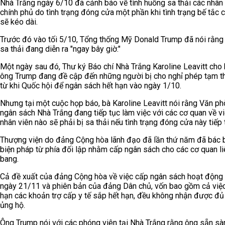
Nhà Trắng ngày 6/10 đã cảnh báo về tình huống sa thải các nhân
chính phủ do tình trạng đóng cửa một phần khi tình trạng bế tắc 
sẽ kéo dài.
Trước đó vào tối 5/10, Tổng thống Mỹ Donald Trump đã nói rằng
sa thải đang diễn ra "ngay bây giờ."
Một ngày sau đó, Thư ký Báo chí Nhà Trắng Karoline Leavitt cho 
ông Trump đang đề cập đến những người bị cho nghỉ phép tạm th
từ khi Quốc hội để ngân sách hết hạn vào ngày 1/10.
Nhưng tại một cuộc họp báo, bà Karoline Leavitt nói rằng Văn p
ngân sách Nhà Trắng đang tiếp tục làm việc với các cơ quan về v
nhân viên nào sẽ phải bị sa thải nếu tình trạng đóng cửa này tiếp 
Thượng viện do đảng Cộng hòa lãnh đạo đã lần thứ năm đã bác 
biện pháp từ phía đối lập nhằm cấp ngân sách cho các cơ quan li
bang.
Cả đề xuất của đảng Cộng hòa về việc cấp ngân sách hoạt động
ngày 21/11 và phiên bản của đảng Dân chủ, vốn bao gồm cả việc
hạn các khoản trợ cấp y tế sắp hết hạn, đều không nhận được đủ
ủng hộ.
Ông Trump nói với các phóng viên tại Nhà Trắng rằng ông sẵn sà