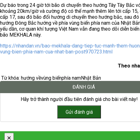
Dự báo trong 24 giờ tới bão di chuyển theo hướng Tây Tây Bắc vớ
khoảng 20km/giờ và cường độ có thể mạnh thêm lên tới cấp 15, g
cấp 17, sau đó bão đổi hướng di chuyển theo hướng bắc, sau đó 
hướng Đông Bắc hướng về phía vùng biển phía nam của Nhật Bản
yếu dần, cơ quan khí tượng Việt Nam vẫn đang theo dõi diễn biến
bão MEKHALA này.
https://nhandan.vn/bao-mekhala-dang-tiep-tuc-manh-them-huon
vung-bien-phia-nam-cua-nhat-ban-post970723.html
Theo nha
Từ khóa:
hướng về
vùng biển
phía nam
Nhật Bản
ĐÁNH GIÁ
Hãy trở thành người đầu tiên đánh giá cho bài viết này!
×