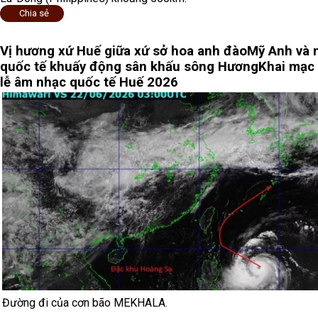
Chia sẻ
Vị hương xứ Huế giữa xứ sở hoa anh đào
Mỹ Anh và 
quốc tế khuấy động sân khấu sông Hương
Khai mạc
lễ âm nhạc quốc tế Huế 2026
Đường đi của cơn bão MEKHALA.