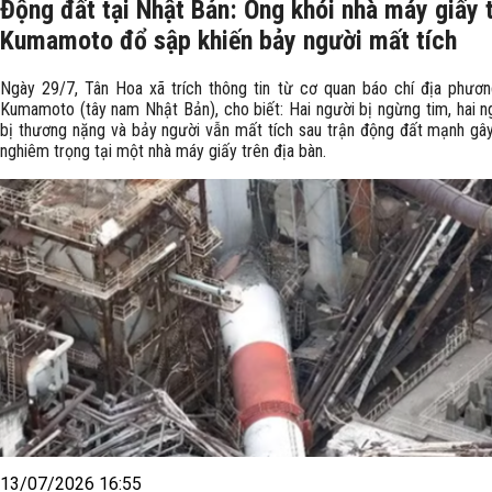
Động đất tại Nhật Bản: Ống khói nhà máy giấy t
Kumamoto đổ sập khiến bảy người mất tích
Ngày 29/7, Tân Hoa xã trích thông tin từ cơ quan báo chí địa phương
Kumamoto (tây nam Nhật Bản), cho biết: Hai người bị ngừng tim, hai n
bị thương nặng và bảy người vẫn mất tích sau trận động đất mạnh gây 
nghiêm trọng tại một nhà máy giấy trên địa bàn.
13/07/2026 16:55