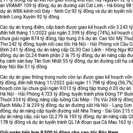
án VRAMP 109 tỷ đồng; dự án đường sắt Cát Linh - Hà Đông 98 
dự án WB6 kênh nối Đáy - Ninh Cơ 92 tỷ đồng và dự án tuyến nối
tránh Long Xuyên 92 tỷ đồng.
Các dự án trọng điểm, cấp bách được giao kế hoạch vốn 3.243 tỷ
đến hết tháng 11/2022 giải ngân 2.399 tỷ đồng (74%), kế hoạch c
chưa giải ngân 874 tỷ đồng, tập trung ở 6 dự án: Cao tốc Mỹ Thu
Thơ 242 tỷ đồng; tuyến nối cao tốc Hà Nội - Hải Phòng với Cầu Gi
Bình 241 tỷ đồng; dự án nâng cấp QL30 Cao Lãnh - Hồng Ngự 80
đồng; dự án QL24 thành phần 2 là 75 tỷ đồng; dự án nâng cấp đ
hạ cánh sân bay Tân Sơn Nhất 55 tỷ đồng; dự án đường cất hạ c
bay Nội Bài 51 tỷ đồng.
Các dự án giao thông trong nước còn lại được giao kế hoạch vốn
tỷ đồng, đến hết tháng 11/2022 giải ngân 11.798 tỷ đồng (56,7%)
hoạch còn lại chưa giải ngân 9.013 tỷ đồng tập trung ở 20 dự án:
Hà Nội - Hải Phòng 4.723 tỷ đồng; tuyến tránh phía Đông TP Bu
Thuột 334 tỷ đồng; nâng cấp luồng Cái Mép - Thị Vải 268 tỷ đồng
Rạch Miễu 2 là 239 tỷ đồng; dự án đường sắt Hà Nội - Lạng Sơn
đồng; dự án nâng cấp tuyến đường sắt Nha Trang - Sài Gòn 215 t
dự án nâng cấp, cải tạo QL279 là 193 tỷ đồng; dự án nâng cấp 
178 tỷ đồng và dự án tuyến tránh QL1A đoạn qua Cà Mau 163 tỷ
Giải ngân tiếp hơn 8.500 tỷ đồng cho cao tốc Bắc Nam