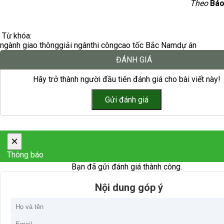
Theo
Báo
Từ khóa:
ngành giao thông
giải ngân
thi công
cao tốc Bắc Nam
dự án
ĐÁNH GIÁ
Hãy trở thành người đầu tiên đánh giá cho bài viết này!
×
Thông báo
Bạn đã gửi đánh giá thành công.
Nội dung góp ý