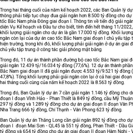
Trong hai tháng cuối của năm kế hoạch 2022, các Ban Quản lý dự
thông phải tiếp tục chạy đua giải ngân hơn 8.500 tỷ đồng cho dự
tốc Bắc Nam phía Đông giai đoạn I. Thông tin về tiến độ giải ngân
diện Vụ Kế hoạch và Đầu tư cho biết, tính đến hết tháng 11/2022,
khối lượng giải ngân cho dự án là gần 17.000 tỷ đồng. Khối lượng
ngân còn lại của dự án cao tốc Bắc Nam giai đoạn I chủ yếu tập 
hiện trường, trong khi đó, khối lượng phải giải ngân ở dự án giai đ
chủ yếu tập trung ở công tác giải phóng mặt bằng.
Trong đó, 11 dự án thành phần đường bộ cao tốc Bắc Nam giai đ
giải ngân 12.439 tỷ/16.034 tỷ đồng (77,6%). 12 dự án thành phần
Bắc Nam giai đoạn II đã giải ngân được 4.553 tỷ/9.521 tỷ đồng 
47,8%). Tổng khối lượng phải giải ngân còn lại ở cả hai giai đoạn
hai tháng cuối cùng của năm kế hoạch 2022 là 8.563 tỷ đồng.
Trong đó, Ban Quản lý dự án 7 cần giải ngân 1.146 tỷ đồng cho dự
đoạn I đoạn Vĩnh Hảo - Phan Thiết là 849 tỷ đồng, cầu Mỹ Thuận 
297 tỷ đồng và 1.289 tỷ đồng cho dự án giai đoạn II đoạn Vân P
Nha Trang 666 tỷ đồng, Chí Thạnh - Vân Phong 623 tỷ đồng.
Ban Quản lý dự án Thăng Long cần giải ngân 892 tỷ đồng cho dự 
đoạn I đoạn Mai Sơn - QL45 là 551 tỷ đồng, Phan Thiết - Dầu G
tỷ đồng và 654 tỷ đồng cho dự án giai đoạn II đoạn Hàm Nghi -