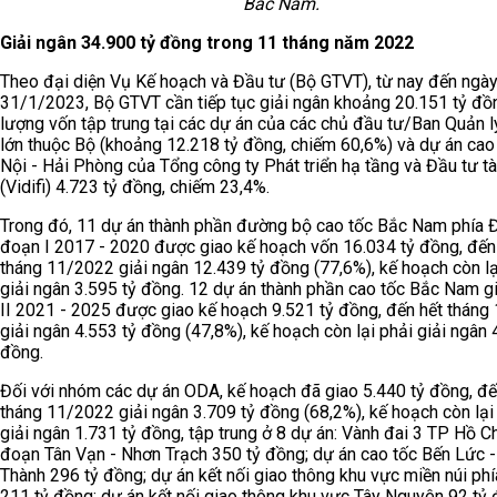
Bắc Nam.
Giải ngân 34.900 tỷ đồng trong 11 tháng năm 2022
Theo đại diện Vụ Kế hoạch và Đầu tư (Bộ GTVT), từ nay đến ngà
31/1/2023, Bộ GTVT cần tiếp tục giải ngân khoảng 20.151 tỷ đồ
lượng vốn tập trung tại các dự án của các chủ đầu tư/Ban Quản l
lớn thuộc Bộ (khoảng 12.218 tỷ đồng, chiếm 60,6%) và dự án cao
Nội - Hải Phòng của Tổng công ty Phát triển hạ tầng và Đầu tư tà
(Vidifi) 4.723 tỷ đồng, chiếm 23,4%.
Trong đó, 11 dự án thành phần đường bộ cao tốc Bắc Nam phía Đ
đoạn I 2017 - 2020 được giao kế hoạch vốn 16.034 tỷ đồng, đến
tháng 11/2022 giải ngân 12.439 tỷ đồng (77,6%), kế hoạch còn lạ
giải ngân 3.595 tỷ đồng. 12 dự án thành phần cao tốc Bắc Nam g
II 2021 - 2025 được giao kế hoạch 9.521 tỷ đồng, đến hết thán
giải ngân 4.553 tỷ đồng (47,8%), kế hoạch còn lại phải giải ngân 
đồng.
Đối với nhóm các dự án ODA, kế hoạch đã giao 5.440 tỷ đồng, đế
tháng 11/2022 giải ngân 3.709 tỷ đồng (68,2%), kế hoạch còn lại
giải ngân 1.731 tỷ đồng, tập trung ở 8 dự án: Vành đai 3 TP Hồ C
đoạn Tân Vạn - Nhơn Trạch 350 tỷ đồng; dự án cao tốc Bến Lức 
Thành 296 tỷ đồng; dự án kết nối giao thông khu vực miền núi ph
211 tỷ đồng; dự án kết nối giao thông khu vực Tây Nguyên 92 tỷ