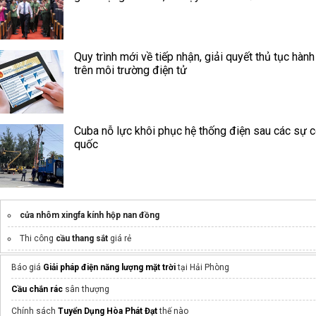
Quy trình mới về tiếp nhận, giải quyết thủ tục hành
trên môi trường điện tử
Cuba nỗ lực khôi phục hệ thống điện sau các sự c
quốc
cửa nhôm xingfa kính hộp nan đồng
Thi công
cầu thang sắt
giá rẻ
Lắp đặt
giàn phơi thông minh
uy tín, giá rẻ nhất
Báo giá
Giải pháp điện năng lượng mặt trời
tại Hải Phòng
Cung cấp cho
Thuê bốc vác theo giờ
giá tốt
Cầu chắn rác
sân thượng
Dịch vụ thi công bảng hiệu alu
Chính sách
Tuyển Dụng Hòa Phát Đạt
thế nào