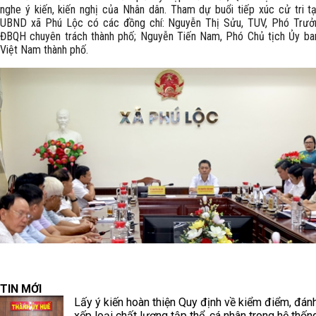
nghe ý kiến, kiến nghị của Nhân dân. Tham dự buổi tiếp xúc cử tri tạ
UBND xã Phú Lộc có các đồng chí: Nguyễn Thị Sửu, TUV, Phó Trưở
ĐBQH chuyên trách thành phố; Nguyễn Tiến Nam, Phó Chủ tịch Ủy b
Việt Nam thành phố.
TIN MỚI
Lấy ý kiến hoàn thiện Quy định về kiểm điểm, đánh
xếp loại chất lượng tập thể, cá nhân trong hệ thốn