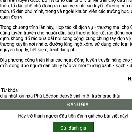
thải trên tuyến Quốc Lộ 1A từ tổ dân phố Mũi Né đến chợ Cầu Hai
thôn, tổ dân phố chủ động ra quân vệ sinh các tuyến đường của c
thôn, tổ dân phố mình, trong và ngoài khuôn viên các trường học, 
quan đơn vị.
Trong chương trình lần này, Hợp tác xã dịch vụ - thương mại chợ 
cũng tuyên truyền cho nguời dân, tiểu thương tập kết rác đúng nơ
định, không đổ rác bừa bãi nơi công cộng; cùng chung tay dọn vệ
thường xuyên nơi nhà ở, đường làng, ngõ xóm; sử dụng các loại t
nguyên hợp lý, tiết kiệm, tránh lãng phí...
Địa phương cũng triển khai các hoạt động tuyên truyền nâng cao 
đến đông đảo người dân chú ý bảo vệ môi trường xanh - sạch - đẹ
H
Từ khóa:
chủ nhật xanh
xã Phú Lộc
dọn dẹp
vệ sinh môi trường
rác thải
ĐÁNH GIÁ
Hãy trở thành người đầu tiên đánh giá cho bài viết này!