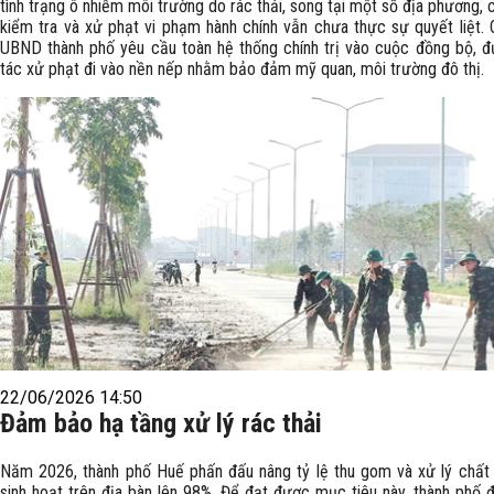
tình trạng ô nhiễm môi trường do rác thải, song tại một số địa phương, 
kiểm tra và xử phạt vi phạm hành chính vẫn chưa thực sự quyết liệt. 
UBND thành phố yêu cầu toàn hệ thống chính trị vào cuộc đồng bộ, 
tác xử phạt đi vào nền nếp nhằm bảo đảm mỹ quan, môi trường đô thị.
22/06/2026 14:50
Đảm bảo hạ tầng xử lý rác thải
Năm 2026, thành phố Huế phấn đấu nâng tỷ lệ thu gom và xử lý chất 
sinh hoạt trên địa bàn lên 98%. Để đạt được mục tiêu này, thành phố 