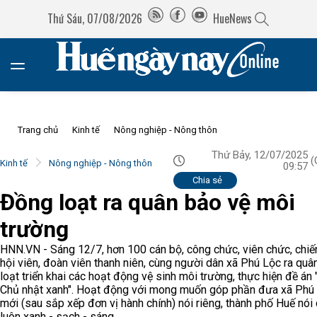
Thứ Sáu, 07/08/2026
HueNews
Trang chủ
Kinh tế
Nông nghiệp - Nông thôn
Thứ Bảy, 12/07/2025
(
Kinh tế
Nông nghiệp - Nông thôn
09:57
Chia sẻ
Đồng loạt ra quân bảo vệ môi
trường
HNN.VN - Sáng 12/7, hơn 100 cán bộ, công chức, viên chức, chiến
hội viên, đoàn viên thanh niên, cùng người dân xã Phú Lộc ra qu
loạt triển khai các hoạt động vệ sinh môi trường, thực hiện đề án
Chủ nhật xanh". Hoạt động với mong muốn góp phần đưa xã Phú
mới (sau sắp xếp đơn vị hành chính) nói riêng, thành phố Huế nói
luôn xanh - sạch - sáng.