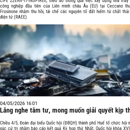
LIFE 22ENV-IT-INSPIREE, theo đó thông qua việc xây dựng nhà máy
công nghiệp đầu tiên của Liên minh châu Âu (EU) tại Ceccano thu
Frosinone nhằm thu hồi, tái chế các nguyên tố đất hiếm từ chất thải
điện tử (RAEE).
04/05/2026 16:01
Lắng nghe tâm tư, mong muốn giải quyết kịp t
Chiều 4/5, Đoàn đại biểu Quốc hội (ĐBQH) thành phố Huế tổ chức hội n
xúc cử tri nhằm báo cáo kết quả Kỳ họp thứ Nhất, Quốc hội khóa XVI