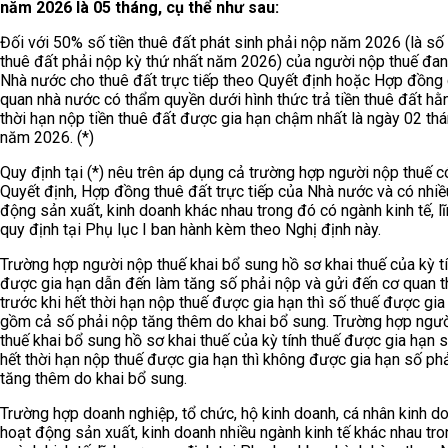
năm 2026 là 05 tháng, cụ thể như sau:
Đối với 50% số tiền thuê đất phát sinh phải nộp năm 2026 (là số 
thuê đất phải nộp kỳ thứ nhất năm 2026) của người nộp thuế đa
Nhà nước cho thuê đất trực tiếp theo Quyết định hoặc Hợp đồng
quan nhà nước có thẩm quyền dưới hình thức trả tiền thuê đất hằ
thời hạn nộp tiền thuê đất được gia hạn chậm nhất là ngày 02 th
năm 2026. (*)
Quy định tại (*) nêu trên áp dụng cả trường hợp người nộp thuế c
Quyết định, Hợp đồng thuê đất trực tiếp của Nhà nước và có nhiề
động sản xuất, kinh doanh khác nhau trong đó có ngành kinh tế, l
quy định tại Phụ lục I ban hành kèm theo Nghị định này.
Trường hợp người nộp thuế khai bổ sung hồ sơ khai thuế của kỳ tí
được gia hạn dẫn đến làm tăng số phải nộp và gửi đến cơ quan t
trước khi hết thời hạn nộp thuế được gia hạn thì số thuế được gi
gồm cả số phải nộp tăng thêm do khai bổ sung. Trường hợp ngư
thuế khai bổ sung hồ sơ khai thuế của kỳ tính thuế được gia hạn s
hết thời hạn nộp thuế được gia hạn thì không được gia hạn số ph
tăng thêm do khai bổ sung.
Trường hợp doanh nghiệp, tổ chức, hộ kinh doanh, cá nhân kinh d
hoạt động sản xuất, kinh doanh nhiều ngành kinh tế khác nhau tr