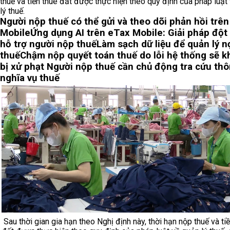
thuế và tiền thuê đất được thực hiện theo quy định của pháp luật
lý thuế.
Người nộp thuế có thể gửi và theo dõi phản hồi trê
Mobile
Ứng dụng AI trên eTax Mobile: Giải pháp đột
hỗ trợ người nộp thuế
Làm sạch dữ liệu để quản lý n
thuế
Chậm nộp quyết toán thuế do lỗi hệ thống sẽ 
bị xử phạt
Người nộp thuế cần chủ động tra cứu thô
nghĩa vụ thuế
Sau thời gian gia hạn theo Nghị định này, thời hạn nộp thuế và ti