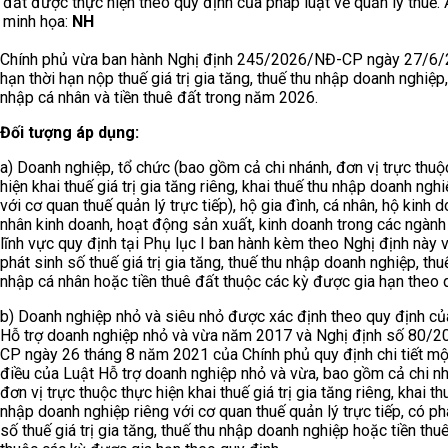
đất được thực hiện theo quy định của pháp luật về quản lý thuế.
minh họa:
NH
Chính phủ vừa ban hành Nghị định 245/2026/NĐ-CP ngày 27/6/
hạn thời hạn nộp thuế giá trị gia tăng, thuế thu nhập doanh nghiệp,
nhập cá nhân và tiền thuê đất trong năm 2026.
Đối tượng áp dụng:
a) Doanh nghiệp, tổ chức (bao gồm cả chi nhánh, đơn vị trực thuộ
hiện khai thuế giá trị gia tăng riêng, khai thuế thu nhập doanh ngh
với cơ quan thuế quản lý trực tiếp), hộ gia đình, cá nhân, hộ kinh d
nhân kinh doanh, hoạt động sản xuất, kinh doanh trong các ngành 
lĩnh vực quy định tại Phụ lục I ban hành kèm theo Nghị định này 
phát sinh số thuế giá trị gia tăng, thuế thu nhập doanh nghiệp, thu
nhập cá nhân hoặc tiền thuê đất thuộc các kỳ được gia hạn theo 
b) Doanh nghiệp nhỏ và siêu nhỏ được xác định theo quy định củ
Hỗ trợ doanh nghiệp nhỏ và vừa năm 2017 và Nghị định số 80/
CP ngày 26 tháng 8 năm 2021 của Chính phủ quy định chi tiết mộ
điều của Luật Hỗ trợ doanh nghiệp nhỏ và vừa, bao gồm cả chi nh
đơn vị trực thuộc thực hiện khai thuế giá trị gia tăng riêng, khai th
nhập doanh nghiệp riêng với cơ quan thuế quản lý trực tiếp, có ph
số thuế giá trị gia tăng, thuế thu nhập doanh nghiệp hoặc tiền thu