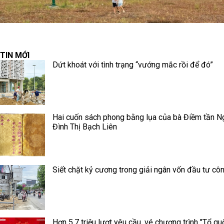
TIN MỚI
Dứt khoát với tình trạng “vướng mắc rồi để đó”
Hai cuốn sách phong bằng lụa của bà Điềm tần N
Đình Thị Bạch Liên
Siết chặt kỷ cương trong giải ngân vốn đầu tư cô
Hơn 5,7 triệu lượt yêu cầu, vé chương trình "Tổ qu