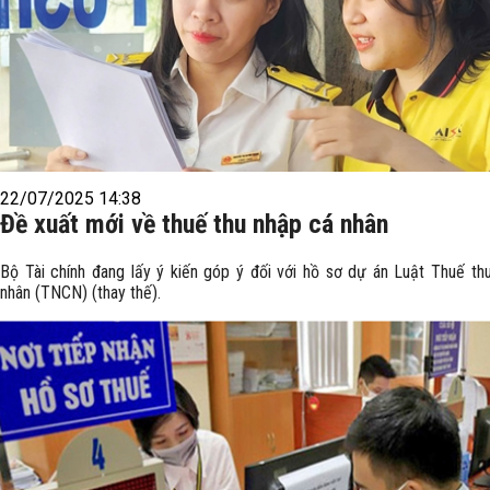
22/07/2025 14:38
Đề xuất mới về thuế thu nhập cá nhân
Bộ Tài chính đang lấy ý kiến góp ý đối với hồ sơ dự án Luật Thuế th
nhân (TNCN) (thay thế).