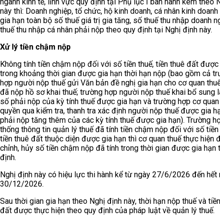
ngành kinh tế, lĩnh vực quy định tại Phụ lục I ban hành kèm theo 
này thì: Doanh nghiệp, tổ chức, hộ kinh doanh, cá nhân kinh doan
gia hạn toàn bộ số thuế giá trị gia tăng, số thuế thu nhập doanh n
thuế thu nhập cá nhân phải nộp theo quy định tại Nghị định này.
Xử lý tiền chậm nộp
Không tính tiền chậm nộp đối với số tiền thuế, tiền thuê đất được
trong khoảng thời gian được gia hạn thời hạn nộp (bao gồm cả t
hợp người nộp thuế gửi Văn bản đề nghị gia hạn cho cơ quan thuế
đã nộp hồ sơ khai thuế; trường hợp người nộp thuế khai bổ sung 
số phải nộp của kỳ tính thuế được gia hạn và trường hợp cơ qua
quyền qua kiểm tra, thanh tra xác định người nộp thuế được gia h
phải nộp tăng thêm của các kỳ tính thuế được gia hạn). Trường h
thống thông tin quản lý thuế đã tính tiền chậm nộp đối với số tiền 
tiền thuê đất thuộc diện được gia hạn thì cơ quan thuế thực hiện 
chỉnh, hủy số tiền chậm nộp đã tính trong thời gian được gia hạn
định.
Nghị định này có hiệu lực thi hành kể từ ngày 27/6/2026 đến hết
30/12/2026.
Sau thời gian gia hạn theo Nghị định này, thời hạn nộp thuế và tiề
đất được thực hiện theo quy định của pháp luật về quản lý thuế.