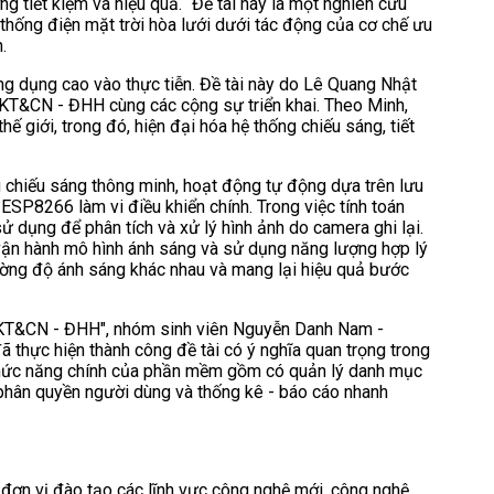
 tiết kiệm và hiệu quả. “Đề tài này là một nghiên cứu
 thống điện mặt trời hòa lưới dưới tác động của cơ chế ưu
.
ng dụng cao vào thực tiễn. Đề tài này do Lê Quang Nhật
a KT&CN - ĐHH cùng các cộng sự triển khai. Theo Minh,
 giới, trong đó, hiện đại hóa hệ thống chiếu sáng, tiết
g chiếu sáng thông minh, hoạt động tự động dựa trên lưu
SP8266 làm vi điều khiển chính. Trong việc tính toán
 dụng để phân tích và xử lý hình ảnh do camera ghi lại.
ể vận hành mô hình ánh sáng và sử dụng năng lượng hợp lý
ờng độ ánh sáng khác nhau và mang lại hiệu quả bước
 KT&CN - ĐHH", nhóm sinh viên Nguyễn Danh Nam -
 thực hiện thành công đề tài có ý nghĩa quan trọng trong
ác chức năng chính của phần mềm gồm có quản lý danh mục
ại, phân quyền người dùng và thống kê - báo cáo nhanh
ơn vị đào tạo các lĩnh vực công nghệ mới, công nghệ