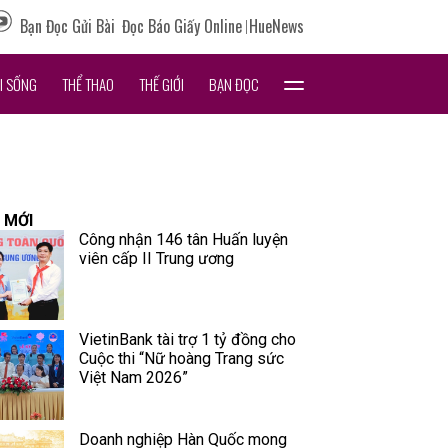
Bạn Đọc Gửi Bài
Đọc Báo Giấy Online
HueNews
I SỐNG
THỂ THAO
THẾ GIỚI
BẠN ĐỌC
 MỚI
Công nhận 146 tân Huấn luyện
viên cấp II Trung ương
VietinBank tài trợ 1 tỷ đồng cho
Cuộc thi “Nữ hoàng Trang sức
Việt Nam 2026”
Doanh nghiệp Hàn Quốc mong