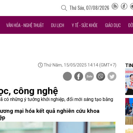
Thứ Sáu, 07/08/2026
VĂN HÓA - NGHỆ THUẬT
DU LỊCH
Y TẾ - SỨC KHỎE
GIÁO DỤC
ĐỜ
Thứ Năm, 15/05/2025 14:14
(GMT+7)
TIN
học, công nghệ
ã có những ý tưởng khởi nghiệp, đổi mới sáng tạo bằng
hương mại hóa kết quả nghiên cứu khoa
ệp