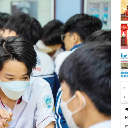
a
N
m