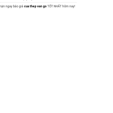
hận ngay báo giá
cua thep van go
TỐT NHẤT hôm nay!
ở bán dự án
central square thái nguyên
hi công
Microcement
Luxury Vĩnh Thái
hứng chỉ hành nghề giám sát xây dựng
ạt hút ẩm silicagel
ua
Wifi Unifi
chính hãng