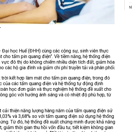
N
M
T
T
c
H
 Đại học Huế (ĐHH) cùng các cộng sự, sinh viên thực
M
t cho tấm pin quang điện”. Về tiềm năng, hệ thống điện
 vực đô thị do không chiếm nhiều diện tích đất, giảm hóa
o các hộ gia đình và giảm chi phí truyền tải và phân phối.
 trời kết hợp làm mát cho tấm pin quang điện, trong đó
c của các tấm quang điện và hệ thống tự động định
h toán học đơn giản và thực nghiệm hệ thống đề xuất cho
uông góc với hướng ánh sáng và có nhiệt độ phù hợp, từ
uất cải thiện năng lượng hàng năm của tấm quang điện sử
, 13,03% và 3,68% so với tấm quang điện sử dụng hệ thống
g ứng. Từ đó, hệ thống đề xuất chứng minh được khả năng
, giảm thời gian thu hồi vốn đầu tư, tiết kiệm không gian