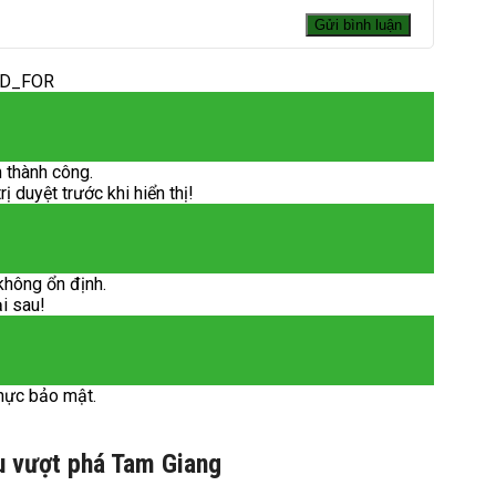
ED_FOR
 thành công.
 duyệt trước khi hiển thị!
không ổn định.
ại sau!
hực bảo mật.
ầu vượt phá Tam Giang