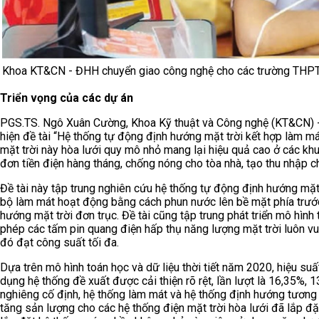
Khoa KT&CN - ĐHH chuyển giao công nghệ cho các trường THP
Triển vọng của các dự án
PGS.TS. Ngô Xuân Cường, Khoa Kỹ thuật và Công nghệ (KT&CN) -
hiện đề tài “Hệ thống tự động định hướng mặt trời kết hợp làm má
mặt trời này hòa lưới quy mô nhỏ mang lại hiệu quả cao ở các khu
đơn tiền điện hàng tháng, chống nóng cho tòa nhà, tạo thu nhập ch
Đề tài này tập trung nghiên cứu hệ thống tự động định hướng mặt
bộ làm mát hoạt động bằng cách phun nước lên bề mặt phía trướ
hướng mặt trời đơn trục. Đề tài cũng tập trung phát triển mô hìn
phép các tấm pin quang điện hấp thụ năng lượng mặt trời luôn v
đó đạt công suất tối đa.
Dựa trên mô hình toán học và dữ liệu thời tiết năm 2020, hiệu s
dụng hệ thống đề xuất được cải thiện rõ rệt, lần lượt là 16,35%
nghiêng cố định, hệ thống làm mát và hệ thống định hướng tươn
tăng sản lượng cho các hệ thống điện mặt trời hòa lưới đã lắp đặt