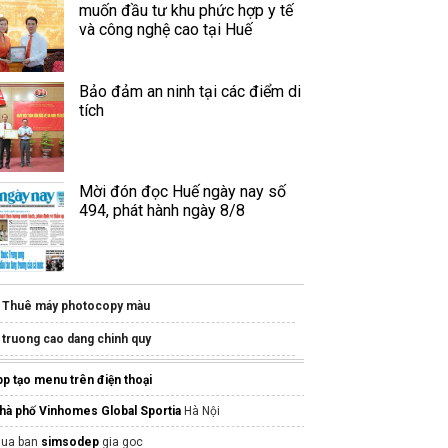
muốn đầu tư khu phức hợp y tế
và công nghệ cao tại Huế
Bảo đảm an ninh tại các điểm di
tích
Mời đón đọc Huế ngày nay số
494, phát hành ngày 8/8
Thuê máy photocopy màu
truong cao dang chinh quy
ngành nghề kinh doanh mới
pp tạo menu trên điện thoại
hà phố Vinhomes Global Sportia
Hà Nội
ua ban
simsodep
gia goc