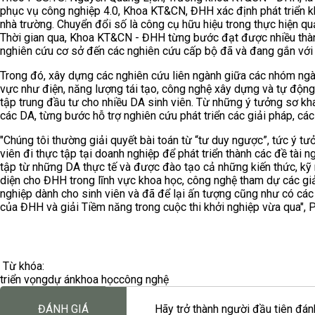
phục vụ công nghiệp 4.0, Khoa KT&CN, ĐHH xác định phát triển k
nhà trường. Chuyển đổi số là công cụ hữu hiệu trong thực hiện qu
Thời gian qua, Khoa KT&CN - ĐHH từng bước đạt được nhiều thành
nghiên cứu cơ sở đến các nghiên cứu cấp bộ đã và đang gắn với g
Trong đó, xây dựng các nghiên cứu liên ngành giữa các nhóm ngành
vực như điện, năng lượng tái tạo, công nghệ xây dựng và tự động
tập trung đầu tư cho nhiều DA sinh viên. Từ những ý tưởng sơ kha
các DA, từng bước hỗ trợ nghiên cứu phát triển các giải pháp, cá
"Chúng tôi thường giải quyết bài toán từ “tư duy ngược”, tức ý tưở
viên đi thực tập tại doanh nghiệp để phát triển thành các đề tài 
tập từ những DA thực tế và được đào tạo cả những kiến thức, kỹ 
diện cho ĐHH trong lĩnh vực khoa học, công nghệ tham dự các giả
nghiệp dành cho sinh viên và đã để lại ấn tượng cũng như có các t
của ĐHH và giải Tiềm năng trong cuộc thi khởi nghiệp vừa qua", 
Từ khóa:
triển vọng
dự án
khoa học
công nghệ
ĐÁNH GIÁ
Hãy trở thành người đầu tiên đánh