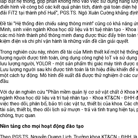
lắp đặt hệ thống, góp phần không nhỏ vào việc sử dụng năng lượng
điển hình về công bố các kết quả phân tích, đánh giá toàn diện hệ
đãi FiT2 tại thành phố Huế”, PGS.TS. Ngô Xuân Cường khẳng định
Đề tài "Hệ thống đèn chiếu sáng thông minh" cũng có khả năng ứ
Minh, sinh viên ngành Khoa học dữ liệu và trí tuệ nhân tạo - Kho
các mô hình thành phố thông minh đang được thúc đẩy trên toàn thế
kiệm điện và chi phí vận hành là những vấn đề cần giải quyết.
Trong nghiên cứu này, nhóm đề tài của Minh thiết kế một hệ thốn
lượng người được tính toán, ứng dụng công nghệ IoT và sử dụng E
lưu lượng người, YOLOR - một sản phẩm thị giác máy tính được sử
Lưu lượng người sau khi được tính toán là tín hiệu điều khiển đ
một cách tự động. Mô hình đề xuất đã được thử nghiệm ở các cư
đầu.
Với dự án nghiên cứu "Phần mềm quản lý cơ sở vật chất ở Khoa
ngành Khoa học dữ liệu và trí tuệ nhân tạo - Khoa KT&CN - ĐHH đã
việc theo dõi, phân bổ, bảo trì các vật tư, thiết bị của khoa. C
tài sản, thiết bị, theo dõi lịch sử mượn - trả và tình trạng hiện t
chóng, trực quan.
Nền tảng cho mọi hoạt động đào tạo
Theo PGS.TS. Nguyễn Quang Lịch, Trưởng khoa KT&CN - ĐHH, là đ