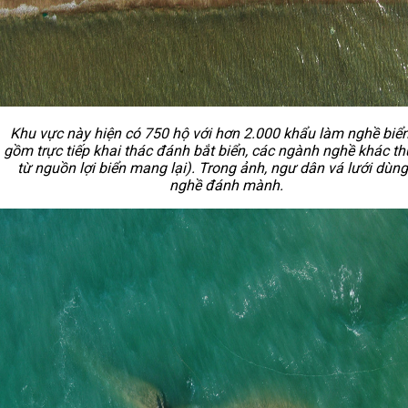
Khu vực này hiện có 750 hộ với hơn 2.000 khẩu làm nghề biể
gồm trực tiếp khai thác đánh bắt biển, các ngành nghề khác t
từ nguồn lợi biển mang lại). Trong ảnh, ngư dân vá l
ưới dùng
nghề đánh mành.