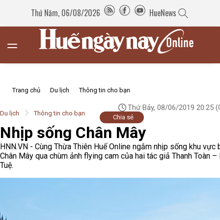
Thứ Năm, 06/08/2026
HueNews
Trang chủ
Du lịch
Thông tin cho bạn
Thứ Bảy, 08/06/2019 20:25
(
Du lịch
Thông tin cho bạn
Chia sẻ
Nhịp sống Chân Mây
HNN.VN - Cùng Thừa Thiên Huế Online ngắm nhịp sống khu vực 
Chân Mây qua chùm ảnh flying cam của hai tác giả Thanh Toàn –
Tuệ.