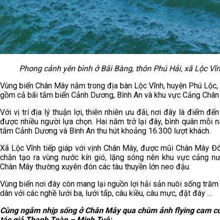
Phong cảnh yên bình ở Bãi Bàng, thôn Phú Hải, xã Lộc Vĩ
Vùng biển Chân Mây nằm trong địa bàn Lộc Vĩnh, huyện Phú Lộc,
gồm cả bãi tắm biển Cảnh Dương, Bình An và khu vực Cảng Chân
Với vị trí địa lý thuận lợi, thiên nhiên ưu đãi, nơi đây là điểm đến
được nhiều người lựa chọn. Hai năm trở lại đây, bình quân mỗi n
tắm Cảnh Dương và Bình An thu hút khoảng 16.300 lượt khách.
Xã Lộc Vĩnh tiếp giáp với vịnh Chân Mây, được mũi Chân Mây Đ
chắn tạo ra vùng nước kín gió, lặng sóng nên khu vực cảng n
Chân Mây thường xuyên đón các tàu thuyền lớn neo đậu.
Vùng biển nơi đây còn mang lại nguồn lợi hải sản nuôi sống trăm
dân với các nghề lưới ba, lưới tấp, câu kiều, câu mực, đặt đáy …
Cùng ngắm nhịp sống ở Chân Mây qua chùm ảnh flying cam củ
tác giả Thanh Toàn – Minh Tuệ: