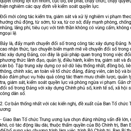
quyết chống lợi ích nhóm, cục bộ, bè phái, chạy chức, chạy quyền
hiện nghiêm các quy định về kiểm soát quyền lực.
Đổi mới công tác kiểm tra, giám sát và xử lý nghiêm vi phạm the
hướng chủ động, từ sớm, từ xa, từ cơ sở; đẩy mạnh phòng, chốn
nhũng, lãng phí, tiêu cực với tinh thần không có vùng cấm, không
ngoại lệ.
Bảy là, đẩy mạnh chuyển đổi số trong công tác xây dựng Đảng. 
cao nhận thức, tạo chuyển biến mạnh mẽ về chuyển đổi số trong
tác xây dựng Đảng, coi đây là giải pháp quan trọng trong việc đổ
phương thức lãnh đạo, quản lý, điều hành, kiểm tra, giám sát và đ
cán bộ. Tập trung xây dựng cơ sở dữ liệu thống nhất, đồng bộ, li
thông, chính xác, an toàn về tổ chức đảng, đảng viên, cán bộ và b
bảo đảm phục vụ hiệu quả công tác tham mưu chiến lược, quản lý
tra, giám sát, kiểm soát quyền lực và phòng ngừa vi phạm. Gắn c
đổi số trong Đảng với xây dựng Chính phủ số, kinh tế số, xã hội s
công dân số.
2. Cơ bản thống nhất với các kiến nghị, đề xuất của Ban Tổ chức 
ương:
- Giao Ban Tổ chức Trung ương lựa chọn đúng những vấn đề lớn, 
khó, có tác động lâu dài, thuộc thẩm quyền của Bộ Chính trị, Ban 
để bổ sung vào chương trình làm việc, trình Bộ Chính trị, Ban Bí t