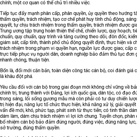
chính; một cơ quan có thể chủ trì nhiều việc.
Tiếp tục đẩy mạnh phân cấp, phân quyền, ủy quyền theo hướng t
thẩm quyền, trách nhiệm, tạo cơ chế phát huy tính chủ động, sáng 
quyết, tự chịu trách nhiệm trong thẩm quyền, trách nhiệm được gi
Trung ương tập trung hoàn thiện thể chế, chiến lược, quy hoạch, ti
chuẩn, quy chuẩn, quy trình và tăng cường theo dõi, đôn đốc, kiểm
giám sát; cấp tỉnh, thành phố chủ động quyết định, thực hiện và c
trách nhiệm trong phạm vi quyền hạn, nguồn lực được giao; cấp 
trực tiếp phục vụ người dân, doanh nghiệp bảo đảm thủ tục đơn g
nhanh chóng, thuận tiện.
Bốn là, đổi mới căn bản, toàn diện công tác cán bộ, coi đánh giá 
là khâu đột phá.
Yêu cầu đối với cán bộ trong giai đoạn mới không chỉ vững về bản
chính trị, trung thành với Đảng, lợi ích quốc gia, dân tộc, có đạo đ
trong sáng, lối sống gương mẫu mà còn phải có tư duy chiến lượ
trị hiện đại, năng lực tổ chức thực hiện, khả năng xử lý, giải quyế
vấn đề mới, khó, phức tạp, phát sinh từ thực tiễn; có tinh thần dám
dám làm, dám chịu trách nhiệm vì lợi ích chung. Tuyển chọn, phân 
bổ nhiệm cán bộ bảo đảm đúng người, đúng việc, đúng năng lực
sở trường, đúng thẩm quyền.