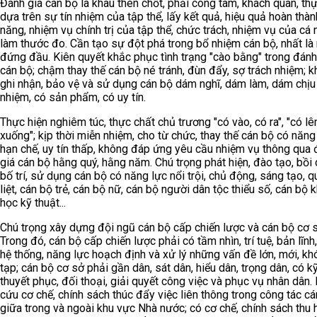
Đánh giá cán bộ là khâu then chốt, phải công tâm, khách quan, thự
dựa trên sự tín nhiệm của tập thể, lấy kết quả, hiệu quả hoàn thà
năng, nhiệm vụ chính trị của tập thể, chức trách, nhiệm vụ của cá 
làm thước đo. Cần tạo sự đột phá trong bổ nhiệm cán bộ, nhất là
đứng đầu. Kiên quyết khắc phục tình trạng "cào bằng" trong đánh
cán bộ; chậm thay thế cán bộ né tránh, đùn đẩy, sợ trách nhiệm; 
ghi nhận, bảo vệ và sử dụng cán bộ dám nghĩ, dám làm, dám chịu
nhiệm, có sản phẩm, có uy tín.
Thực hiện nghiêm túc, thực chất chủ trương "có vào, có ra", "có lê
xuống"; kịp thời miễn nhiệm, cho từ chức, thay thế cán bộ có năng
hạn chế, uy tín thấp, không đáp ứng yêu cầu nhiệm vụ thông qua
giá cán bộ hằng quý, hằng năm. Chú trọng phát hiện, đào tạo, bồi
bố trí, sử dụng cán bộ có năng lực nổi trội, chủ động, sáng tạo, q
liệt, cán bộ trẻ, cán bộ nữ, cán bộ người dân tộc thiểu số, cán bộ 
học kỹ thuật...
Chú trọng xây dựng đội ngũ cán bộ cấp chiến lược và cán bộ cơ s
Trong đó, cán bộ cấp chiến lược phải có tầm nhìn, trí tuệ, bản lĩnh
hệ thống, năng lực hoạch định và xử lý những vấn đề lớn, mới, kh
tạp; cán bộ cơ sở phải gần dân, sát dân, hiểu dân, trọng dân, có k
thuyết phục, đối thoại, giải quyết công việc và phục vụ nhân dân.
cứu cơ chế, chính sách thúc đẩy việc liên thông trong công tác c
giữa trong và ngoài khu vực Nhà nước; có cơ chế, chính sách thu 