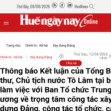
Thứ Bảy, 08/08/2026
HueNews
Trang chủ
Chính trị - Xã hội
Xây dựng Đảng
Thứ Sáu, 12/06/2026
(
Chính trị - Xã hội
Xây dựng Đảng
14:41
Chia sẻ
Thông báo Kết luận của Tổng B
thư, Chủ tịch nước Tô Lâm tại 
làm việc với Ban Tổ chức Trun
ương về trọng tâm công tác xâ
dựng Đảng, công tác tổ chức, 