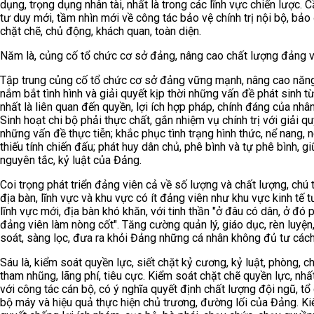
dụng, trọng dụng nhân tài, nhất là trong các lĩnh vực chiến lược. 
tư duy mới, tầm nhìn mới về công tác bảo vệ chính trị nội bộ, bả
chặt chẽ, chủ động, khách quan, toàn diện.
Năm là, củng cố tổ chức cơ sở đảng, nâng cao chất lượng đảng v
Tập trung củng cố tổ chức cơ sở đảng vững mạnh, nâng cao năn
nắm bắt tình hình và giải quyết kịp thời những vấn đề phát sinh từ
nhất là liên quan đến quyền, lợi ích hợp pháp, chính đáng của nhâ
Sinh hoạt chi bộ phải thực chất, gắn nhiệm vụ chính trị với giải qu
những vấn đề thực tiễn; khắc phục tình trạng hình thức, nể nang, n
thiếu tính chiến đấu; phát huy dân chủ, phê bình và tự phê bình, g
nguyên tắc, kỷ luật của Đảng.
Coi trọng phát triển đảng viên cả về số lượng và chất lượng, chú 
địa bàn, lĩnh vực và khu vực có ít đảng viên như khu vực kinh tế t
lĩnh vực mới, địa bàn khó khăn, với tinh thần "ở đâu có dân, ở đó 
đảng viên làm nòng cốt". Tăng cường quản lý, giáo dục, rèn luyện,
soát, sàng lọc, đưa ra khỏi Đảng những cá nhân không đủ tư các
Sáu là, kiểm soát quyền lực, siết chặt kỷ cương, kỷ luật, phòng, c
tham nhũng, lãng phí, tiêu cực. Kiểm soát chặt chẽ quyền lực, nhất
với công tác cán bộ, có ý nghĩa quyết định chất lượng đội ngũ, tổ
bộ máy và hiệu quả thực hiện chủ trương, đường lối của Đảng. Ki