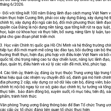
tháng 6/2026.
- Đối với tổng kết 100 năm Đảng lãnh đạo cách mạng Việt Nam v
năm thực hiện Cương lĩnh, phải coi xây dựng Đảng, xây dựng hệ 
chính trị, xây dựng đội ngũ cán bộ, đổi mới phương thức lãnh đạ
quyền của Đảng là nội dung nền tảng; qua tổng kết rút ra quy luật,
học, luận cứ khoa học và thực tiễn, bổ sung, nâng tầm lý luận, tạo
phá cho giai đoạn phát triển mới.
3. Học viện Chính trị quốc gia Hồ Chí Minh và hệ thống trường chín
tiếp tục đổi mới mạnh mẽ công tác đào tạo, bồi dưỡng cán bộ th
hướng thiết thực, hiện đại, phù hợp với điều kiện Việt Nam và bối
quốc tế; chú trọng nâng cao tư duy chiến lược, năng lực lãnh đạo,
đạo, quản trị, điều hành và xử lý các vấn đề mới, khó, phức tạp.
4. Các tỉnh ủy, thành ủy, đảng ủy trực thuộc Trung ương tập trung 
khai hiệu quả các nhiệm vụ chuyển đổi số, đánh giá mô hình chín
địa phương 2 cấp; xây dựng cơ sở dữ liệu cán bộ, đảng viên; bảo
chính trị nội bộ ngay từ cơ sở; giáo dục chính trị, tư tưởng và tổng
thực tiễn... bảo đảm đồng bộ, xuyên suốt, rõ mục tiêu, tiến độ, sả
phẩm, tránh hình thức.
Văn phòng Trung ương Đảng thông báo để Ban Tổ chức Trung ươ
các cấp ủy, tổ chức đảng liên quan tổ chức thực hiện.