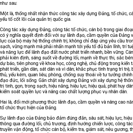
như sau:
Một là, thống nhất nhận thức công tác xây dựng Đảng, tổ chức, cá
yếu tố cốt lõi của quản trị quốc gia.
Công tác xây dựng Đảng, công tác tổ chức, cán bộ trong giai đo
có ý nghĩa quyết định đối với sự lãnh đạo, cầm quyền của Đảng 
lực của bộ máy hệ thống chính trị; không chỉ đáp ứng yêu cầu tro
sạch, vững mạnh mà phải nhấn mạnh tới yếu tố đủ bản lĩnh, trí tuệ,
và năng lực để lãnh đạo đất nước phát triển nhanh, bền vững. Cá
phải kiên định, sáng suốt về đường lối, mạnh về thực thi, sắc bén
dự báo, tiên phong về khoa học, công nghệ, chủ động trong kiến 
phát triển, gần dân, sát dân và vì dân; khắc phục tình trạng trì trệ,
thủ, yếu kém, quan liêu; phòng, chống suy thoái về tư tưởng chính t
đạo đức, lối sống. Gắn chặt xây dựng Đảng với xây dựng hệ thốn
trị tinh, gọn, trong sạch, hiệu năng, hiệu lực, hiệu quả; phát huy dâ
kiểm soát quyền lực và nâng cao chất lượng phục vụ nhân dân.
Hai là, đổi mới phương thức lãnh đạo, cầm quyền và nâng cao nă
tổ chức thực hiện của Đảng.
Sự lãnh đạo của Đảng bảo đảm đúng đắn, sâu sát, hiệu lực, hiệu
thông qua đường lối, chủ trương, định hướng chiến lược, công tác
truyền vận động, tổ chức cán bộ, kiểm tra, giám sát, nêu gương, t