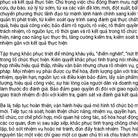
phục và kết quả thực tiễn. Chú trọng việc chủ động tham mưu, ng
cứu, dự báo, xử lý từ sớm, từ xa các vấn đề lớn, mới, đột xuất, bấ
chuyển phương thức lãnh đạo từ mệnh lệnh hành chính sang kiến 
quản trị phát triển, từ kiểm soát quy trình sang đánh giá thực chất
quả, hiệu quả công việc; bảo đảm rõ người, rõ việc, rõ thẩm quyền
trách nhiệm, rõ nguồn lực, rõ thời gian và rõ kết quả trong tổ chức
hiện; nâng cao năng lực thực thi, tăng cường kiểm tra, kiểm soát t
nhiệm gắn với kết quả thực hiện.
Tập trung khắc phục triệt để những khâu yếu, "điểm nghẽn", "nút t
trong tổ chức thực hiện. Kiên quyết khắc phục tình trạng nói nhiều 
họp nhiều hiệu quả thấp, nhiều văn bản nhưng chưa rõ nhiệm vụ, g
pháp. Mọi nhiệm vụ phải được cụ thể hóa, định lượng gắn với trá
nhiệm, quyền hạn, nguồn lực và điều kiện bảo đảm; lấy sản phẩm
lượng, hiệu quả công việc, sự hài lòng của người dân và doanh n
làm thước đo đánh giá. Bảo đảm giao quyền đi đôi với giao nguồ
giao trách nhiệm đi đôi với kiểm tra, giám sát và đánh giá kết quả
Ba là, tiếp tục hoàn thiện, vận hành hiệu quả mô hình tổ chức bộ 
mới. Tiếp tục rà soát, hoàn thiện chức năng, nhiệm vụ, quyền hạn,
tổ chức, cơ chế phối hợp, mối quan hệ công tác, số hóa hoạt độn
các cơ quan, đơn vị sau sắp xếp; khắc phục tình trạng chồng chéo
lặp, bỏ sót nhiệm vụ hoặc né tránh, đùn đẩy trách nhiệm. Thực hi
nguyên tắc một việc chỉ giao một cơ quan chủ trì và chịu trách nh