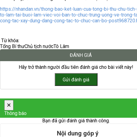
https://nhandan.vn/thong-bao-ket-luan-cua-tong-bi-thu-chu-tich
to-lam-tai-buoi-lam-viec-voi-ban-to-chuc-trung-uong-ve-trong-
cong-tac-xay-dung-dang-cong-tac-to-chuc-can-bo-post968720.
Từ khóa:
Tổng Bí thư
Chủ tịch nước
Tô Lâm
ĐÁNH GIÁ
Hãy trở thành người đầu tiên đánh giá cho bài viết này!
×
Thông báo
Bạn đã gửi đánh giá thành công.
Nội dung góp ý