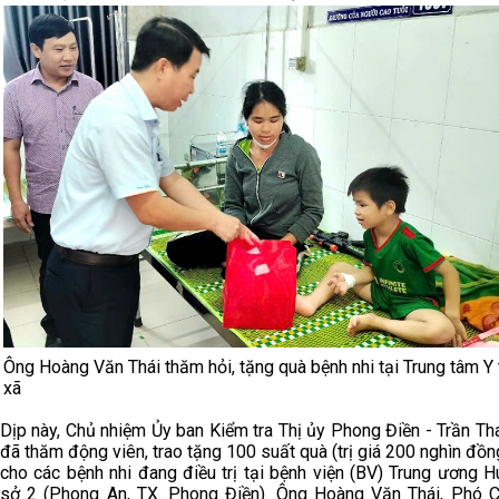
Ông Hoàng Văn Thái thăm hỏi, tặng quà bệnh nhi tại Trung tâm Y t
xã
Dịp này, Chủ nhiệm Ủy ban Kiểm tra Thị ủy Phong Điền - Trần Th
đã thăm động viên, trao tặng 100 suất quà (trị giá 200 nghìn đồn
cho các bệnh nhi đang điều trị tại bệnh viện (BV) Trung ương H
sở 2 (Phong An, TX. Phong Điền). Ông Hoàng Văn Thái, Phó C