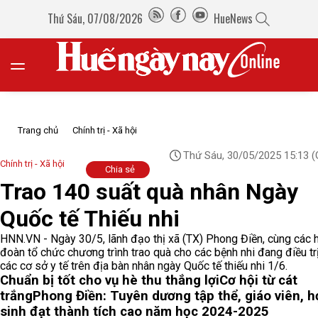
Thứ Sáu, 07/08/2026
HueNews
Trang chủ
Chính trị - Xã hội
Thứ Sáu, 30/05/2025 15:13
(
Chính trị - Xã hội
Chia sẻ
Trao 140 suất quà nhân Ngày
Quốc tế Thiếu nhi
HNN.VN - Ngày 30/5, lãnh đạo thị xã (TX) Phong Điền, cùng các 
đoàn tổ chức chương trình trao quà cho các bệnh nhi đang điều trị
các cơ sở y tế trên địa bàn nhân ngày Quốc tế thiếu nhi 1/6.
Chuẩn bị tốt cho vụ hè thu thắng lợi
Cơ hội từ cát
trắng
Phong Điền: Tuyên dương tập thể, giáo viên, h
sinh đạt thành tích cao năm học 2024-2025