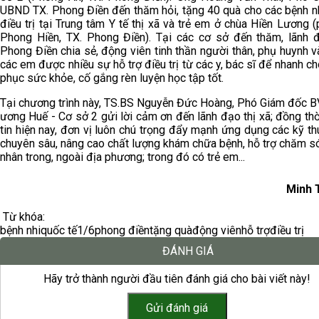
UBND TX. Phong Điền đến thăm hỏi, tặng 40 quà cho các bệnh n
điều trị tại Trung tâm Y tế thị xã và trẻ em ở chùa Hiền Lương 
Phong Hiền, TX. Phong Điền). Tại các cơ sở đến thăm, lãnh 
Phong Điền chia sẻ, động viên tinh thần người thân, phụ huynh 
các em được nhiều sự hỗ trợ điều trị từ các y, bác sĩ để nhanh c
phục sức khỏe, cố gắng rèn luyện học tập tốt.
Tại chương trình này, TS.BS Nguyễn Đức Hoàng, Phó Giám đốc B
ương Huế - Cơ sở 2 gửi lời cảm ơn đến lãnh đạo thị xã; đồng thờ
tin hiện nay, đơn vị luôn chú trọng đẩy mạnh ứng dụng các kỹ thu
chuyên sâu, nâng cao chất lượng khám chữa bệnh, hỗ trợ chăm s
nhân trong, ngoài địa phương; trong đó có trẻ em...
Minh 
Từ khóa:
bệnh nhi
quốc tế
1/6
phong điền
tặng quà
động viên
hỗ trợ
điều trị
ĐÁNH GIÁ
Hãy trở thành người đầu tiên đánh giá cho bài viết này!