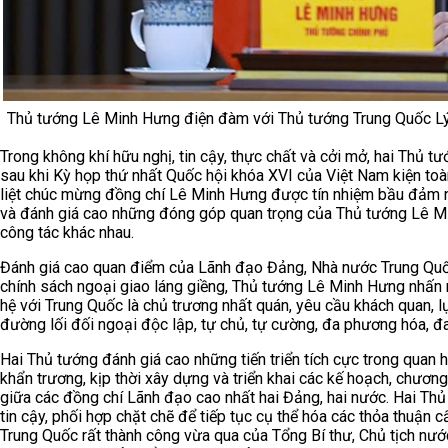
Thủ tướng Lê Minh Hưng điện đàm với Thủ tướng Trung Quốc L
Trong không khí hữu nghị, tin cậy, thực chất và cởi mở, hai Thủ 
sau khi Kỳ họp thứ nhất Quốc hội khóa XVI của Việt Nam kiện to
liệt chúc mừng đồng chí Lê Minh Hưng được tín nhiệm bầu đảm nh
và đánh giá cao những đóng góp quan trọng của Thủ tướng Lê Min
công tác khác nhau.
Đánh giá cao quan điểm của Lãnh đạo Đảng, Nhà nước Trung Quốc 
chính sách ngoại giao láng giềng, Thủ tướng Lê Minh Hưng nhấn 
hệ với Trung Quốc là chủ trương nhất quán, yêu cầu khách quan, lự
đường lối đối ngoại độc lập, tự chủ, tự cường, đa phương hóa, đ
Hai Thủ tướng đánh giá cao những tiến triển tích cực trong quan hệ
khẩn trương, kịp thời xây dựng và triển khai các kế hoạch, chương
giữa các đồng chí Lãnh đạo cao nhất hai Đảng, hai nước. Hai Thủ t
tin cậy, phối hợp chặt chẽ để tiếp tục cụ thể hóa các thỏa thuận
Trung Quốc rất thành công vừa qua của Tổng Bí thư, Chủ tịch n