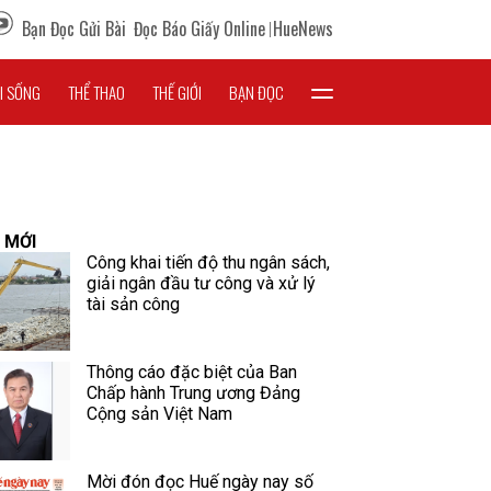
Bạn Đọc Gửi Bài
Đọc Báo Giấy Online
HueNews
I SỐNG
THỂ THAO
THẾ GIỚI
BẠN ĐỌC
 MỚI
Công khai tiến độ thu ngân sách,
giải ngân đầu tư công và xử lý
tài sản công
Thông cáo đặc biệt của Ban
Chấp hành Trung ương Đảng
Cộng sản Việt Nam
Mời đón đọc Huế ngày nay số