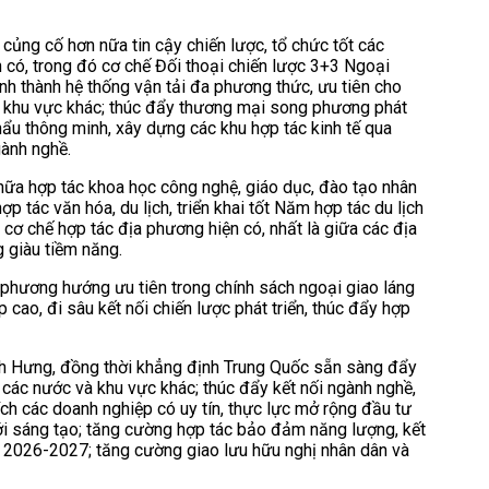
 củng cố hơn nữa tin cậy chiến lược, tổ chức tốt các
n có, trong đó cơ chế Đối thoại chiến lược 3+3 Ngoại
nh thành hệ thống vận tải đa phương thức, ưu tiên cho
c khu vực khác; thúc đẩy thương mại song phương phát
ẩu thông minh, xây dựng các khu hợp tác kinh tế qua
gành nghề.
a hợp tác khoa học công nghệ, giáo dục, đào tạo nhân
ợp tác văn hóa, du lịch, triển khai tốt Năm hợp tác du lịch
cơ chế hợp tác địa phương hiện có, nhất là giữa các địa
 giàu tiềm năng.
phương hướng ưu tiên trong chính sách ngoại giao láng
ao, đi sâu kết nối chiến lược phát triển, thúc đẩy hợp
nh Hưng, đồng thời khẳng định Trung Quốc sẵn sàng đẩy
các nước và khu vực khác; thúc đẩy kết nối ngành nghề,
ch các doanh nghiệp có uy tín, thực lực mở rộng đầu tư
mới sáng tạo; tăng cường hợp tác bảo đảm năng lượng, kết
am 2026-2027; tăng cường giao lưu hữu nghị nhân dân và