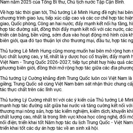
Nam năm 2025 của Tổng Bí thư, Chủ tịch nước Tập Cận Bình.
Về hợp tác thời gian tới, Thủ tướng Lê Minh Hưng đề nghị hai bên
chương trình giao lưu, tiếp xúc cấp cao và các cơ chế hợp tác hiệ
giao, Quốc phòng, Công an hai nước; đẩy mạnh kết nối hạ tầng, hì
hợp tác đường sắt, đồng thời đẩy mạnh kết nối với các nước, cá
triển cân bằng, bền vững, sớm đưa vào hoạt động mô hình cửa kh
biên giới, qua đó tạo thuận lợi cho thương mại, đầu tư, hợp tác n
Thủ tướng Lê Minh Hưng cũng mong muốn hai bên mở rộng hơn nữ
lực chất lượng cao, y tế, nhất là y dược học cổ truyền; đẩy mạnh h
Việt Nam - Trung Quốc 2026-2027; tiếp tục phát huy hiệu quả các 
phương biên giới, đồng thời mở rộng hợp tác giữa các địa phương
Thủ tướng Lý Cường khẳng định Trung Quốc luôn coi Việt Nam là 
giềng; Trung Quốc sẽ cùng Việt Nam bám sát nhận thức chung cấp c
tác thực chất trên các lĩnh vực.
Thủ tướng Lý Cường nhất trí với các ý kiến của Thủ tướng Lê Mi
mạnh hợp tác đường sắt giữa hai nước và tăng cường kết nối với 
thương mại nông sản, hợp tác kiểm nghiệm, kiểm dịch; khuyến khí
chất lượng cao, nhất là trong lĩnh vực khoa học công nghệ, đổi 
nối điện; triển khai tốt Năm hợp tác du lịch Trung Quốc - Việt N
triển khai tốt các dự án hợp tác về an sinh xã hội.