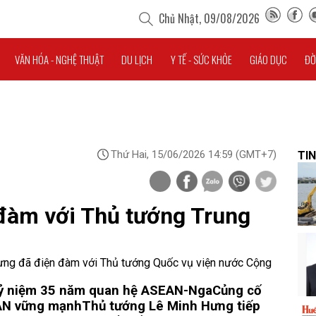
Chủ Nhật, 09/08/2026
VĂN HÓA - NGHỆ THUẬT
DU LỊCH
Y TẾ - SỨC KHỎE
GIÁO DỤC
ĐỜ
Thứ Hai, 15/06/2026 14:59
(GMT+7)
TIN
đàm với Thủ tướng Trung
Hưng đã điện đàm với Thủ tướng Quốc vụ viện nước Cộng
Kỷ niệm 35 năm quan hệ ASEAN-Nga
Củng cố
EAN vững mạnh
Thủ tướng Lê Minh Hưng tiếp