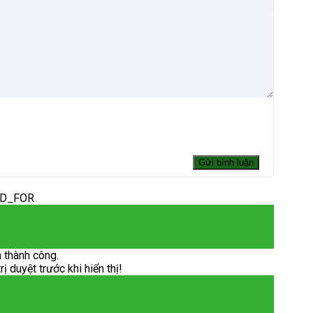
ED_FOR
 thành công.
 duyệt trước khi hiển thị!