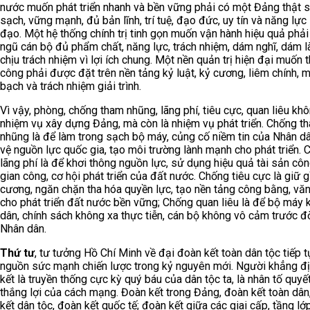
nước muốn phát triển nhanh và bền vững phải có một Đảng thật s
sạch, vững mạnh, đủ bản lĩnh, trí tuệ, đạo đức, uy tín và năng lực
đạo. Một hệ thống chính trị tinh gọn muốn vận hành hiệu quả phải
ngũ cán bộ đủ phẩm chất, năng lực, trách nhiệm, dám nghĩ, dám 
chịu trách nhiệm vì lợi ích chung. Một nền quản trị hiện đại muốn 
công phải được đặt trên nền tảng kỷ luật, kỷ cương, liêm chính, 
bạch và trách nhiệm giải trình.
Vì vậy, phòng, chống tham nhũng, lãng phí, tiêu cực, quan liêu khô
nhiệm vụ xây dựng Đảng, mà còn là nhiệm vụ phát triển. Chống t
nhũng là để làm trong sạch bộ máy, củng cố niềm tin của Nhân d
vệ nguồn lực quốc gia, tạo môi trường lành mạnh cho phát triển. 
lãng phí là để khơi thông nguồn lực, sử dụng hiệu quả tài sản côn
gian công, cơ hội phát triển của đất nước. Chống tiêu cực là giữ g
cương, ngăn chặn tha hóa quyền lực, tạo nền tảng công bằng, vă
cho phát triển đất nước bền vững; Chống quan liêu là để bộ máy 
dân, chính sách không xa thực tiễn, cán bộ không vô cảm trước đ
Nhân dân.
Thứ tư
, tư tưởng Hồ Chí Minh về đại đoàn kết toàn dân tộc tiếp t
nguồn sức mạnh chiến lược trong kỷ nguyên mới. Người khẳng đ
kết là truyền thống cực kỳ quý báu của dân tộc ta, là nhân tố quyế
thắng lợi của cách mạng. Đoàn kết trong Đảng, đoàn kết toàn dân
kết dân tộc, đoàn kết quốc tế; đoàn kết giữa các giai cấp, tầng lớ