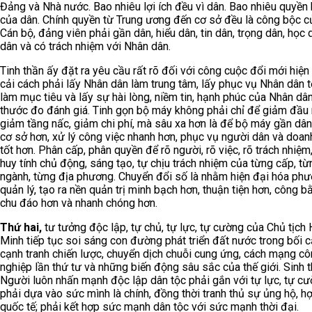
Đảng và Nhà nước. Bao nhiêu lợi ích đều vì dân. Bao nhiêu quyền
của dân. Chính quyền từ Trung ương đến cơ sở đều là công bộc c
Cán bộ, đảng viên phải gần dân, hiểu dân, tin dân, trọng dân, học d
dân và có trách nhiệm với Nhân dân.
Tinh thần ấy đặt ra yêu cầu rất rõ đối với công cuộc đổi mới hiện
cải cách phải lấy Nhân dân làm trung tâm, lấy phục vụ Nhân dân t
làm mục tiêu và lấy sự hài lòng, niềm tin, hạnh phúc của Nhân dâ
thước đo đánh giá. Tinh gọn bộ máy không phải chỉ để giảm đầu 
giảm tầng nấc, giảm chi phí, mà sâu xa hơn là để bộ máy gần dân
cơ sở hơn, xử lý công việc nhanh hơn, phục vụ người dân và doan
tốt hơn. Phân cấp, phân quyền để rõ người, rõ việc, rõ trách nhiệm
huy tính chủ động, sáng tạo, tự chịu trách nhiệm của từng cấp, từ
ngành, từng địa phương. Chuyển đổi số là nhằm hiện đại hóa phư
quản lý, tạo ra nền quản trị minh bạch hơn, thuận tiện hơn, công b
chu đáo hơn và nhanh chóng hơn.
Thứ hai,
tư tưởng độc lập, tự chủ, tự lực, tự cường của Chủ tịch 
Minh tiếp tục soi sáng con đường phát triển đất nước trong bối 
cạnh tranh chiến lược, chuyển dịch chuỗi cung ứng, cách mạng c
nghiệp lần thứ tư và những biến động sâu sắc của thế giới. Sinh t
Người luôn nhấn mạnh độc lập dân tộc phải gắn với tự lực, tự cư
phải dựa vào sức mình là chính, đồng thời tranh thủ sự ủng hộ, h
quốc tế; phải kết hợp sức mạnh dân tộc với sức mạnh thời đại.