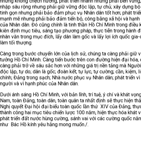
nhưng không chệch hướng; phát triển nhanh nhưng phải bền vững;
nhập sâu rộng nhưng phải giữ vững độc lập, tự chủ; xây dựng b
tinh gọn nhưng phải bảo đảm phục vụ Nhân dân tốt hơn; phát triển
mạnh mẽ nhưng phải bảo đảm tiến bộ, công bằng xã hội và hạnh
của Nhân dân. Đó cũng chính là tinh thần Hồ Chí Minh trong điều 
kiên định mục tiêu, sáng tạo phương pháp, thực tiễn trong hành đ
nhân văn trong mục đích, lấy dân làm gốc và lấy lợi ích quốc gia-
làm tối thượng.
Càng trong bước chuyển lớn của lịch sử, chúng ta càng phải giữ 
tưởng Hồ Chí Minh. Càng tiến bước trên con đường hiện đại hóa, 
càng phải trở về sâu sắc hơn với những giá trị nền tảng mà Người 
độc lập, tự do; dân là gốc; đoàn kết; tự lực, tự cường; cần, kiệm, l
chính; Đảng trong sạch; Nhà nước phục vụ Nhân dân; phát triển vì
người và vì hạnh phúc của Nhân dân.
Dưới ánh sáng Hồ Chí Minh, với bản lĩnh, trí tuệ, ý chí và khát vọn
Nam, toàn Đảng, toàn dân, toàn quân ta nhất định sẽ thực hiện thắ
Nghị quyết Đại hội đại biểu toàn quốc lần thứ XIV của Đảng, thự
thành công hai mục tiêu chiến lược 100 năm, hiện thực hóa khát 
phát triển đất nước hùng cường, sánh vai với các cường quốc nă
như Bác Hồ kính yêu hằng mong muốn./.