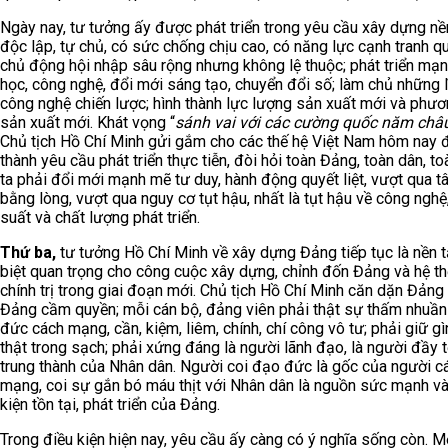
Ngày nay, tư tưởng ấy được phát triển trong yêu cầu xây dựng nền
độc lập, tự chủ, có sức chống chịu cao, có năng lực cạnh tranh qu
chủ động hội nhập sâu rộng nhưng không lệ thuộc; phát triển mạ
học, công nghệ, đổi mới sáng tạo, chuyển đổi số; làm chủ những 
công nghệ chiến lược; hình thành lực lượng sản xuất mới và phư
sản xuất mới. Khát vọng “
sánh vai với các cường quốc năm châ
Chủ tịch Hồ Chí Minh gửi gắm cho các thế hệ Việt Nam hôm nay đ
thành yêu cầu phát triển thực tiễn, đòi hỏi toàn Đảng, toàn dân, t
ta phải đổi mới mạnh mẽ tư duy, hành động quyết liệt, vượt qua t
bằng lòng, vượt qua nguy cơ tụt hậu, nhất là tụt hậu về công nghệ
suất và chất lượng phát triển.
Thứ ba,
tư tưởng Hồ Chí Minh về xây dựng Đảng tiếp tục là nền 
biệt quan trọng cho công cuộc xây dựng, chỉnh đốn Đảng và hệ t
chính trị trong giai đoạn mới. Chủ tịch Hồ Chí Minh căn dặn Đảng 
Đảng cầm quyền; mỗi cán bộ, đảng viên phải thật sự thấm nhuầ
đức cách mạng, cần, kiệm, liêm, chính, chí công vô tư; phải giữ g
thật trong sạch; phải xứng đáng là người lãnh đạo, là người đầy t
trung thành của Nhân dân. Người coi đạo đức là gốc của người c
mạng, coi sự gắn bó máu thịt với Nhân dân là nguồn sức mạnh và
kiện tồn tại, phát triển của Đảng.
Trong điều kiện hiện nay, yêu cầu ấy càng có ý nghĩa sống còn. M