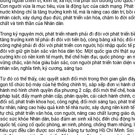
đứng ngoài chính trị, kinh tế, xã hội, mà phải soi đường cho quốc 
Con người vừa là mục tiêu, vừa là động lực của cách mạng. Phát 
nước không chỉ là tăng trưởng kinh tế, mà là nâng cao dân trí, bồ
nhân cách, xây dựng đạo đức, phát triển văn hóa, chăm lo đời số
chất và tinh thần của Nhân dân.
Trong kỷ nguyên mới, phát triển nhanh phải đi đôi với phát triển b
tăng trưởng kinh tế phải đi đôi với tiến bộ, công bằng xã hội; đổi
công nghệ phải đi đôi với phát triển con người; hội nhập quốc tế 
đôi với giữ gìn bản sắc văn hóa dân tộc. Một quốc gia chỉ thật s
cường khi có nền kinh tế mạnh, thể chế hiện đại, quốc phòng- an 
vững chắc, văn hóa giàu bản sắc, con người phát triển toàn diện v
nhân văn, nghĩa tình, kỷ cương, sáng tạo.
Từ đó có thể thấy, các quyết sách đổi mới trong thời gian gần đây,
gọn tổ chức bộ máy của hệ thống chính trị, sắp xếp đơn vị hành c
hành mô hình chính quyền địa phương 2 cấp; đổi mới thể chế, hoà
pháp luật; đẩy mạnh phân cấp, phân quyền, cải cách hành chính, 
đổi số; phát triển khoa học, công nghệ, đổi mới sáng tạo; phát triể
tư nhân, nâng cao hiệu quả kinh tế nhà nước, xây dựng nền kinh tế
tự chủ; phát triển văn hóa, con người, nâng cao chất lượng giáo 
sóc sức khỏe Nhân dân, bảo đảm an sinh xã hội; đến chủ động h
quốc tế, củng cố quốc phòng, an ninh, phòng, chống tham nhũng, l
tiêu cực đều cần được soi chiếu bằng tư tưởng Hồ Chí Minh. Soi