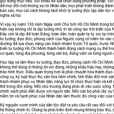
giữ đúng mục tiêu. Soi chiếu để lựa chọn đúng phương pháp. Soi
để mọi đổi mới không xa rời Nhân dân, mọi phát triển không đán
bản sắc, mọi cải cách không tách khỏi lý tưởng độc lập dân tộc 
nghĩa xã hội.
Vì vậy, kỷ niệm 136 năm Ngày sinh Chủ tịch Hồ Chí Minh trong b
hiện nay không chỉ là dịp tưởng nhớ, tri ân công lao trời biển của 
Đây còn là dịp để toàn Đảng, toàn dân, toàn quân ta tự soi lại mì
tư tưởng, đạo đức, phong cách của Người; củng cố niềm tin vào 
đường đã lựa chọn; nâng cao trách nhiệm trước Tổ quốc, trước N
biến tư tưởng Hồ Chí Minh thành hành động cách mạng cụ thể tr
cơ quan, từng địa phương, từng cán bộ, đảng viên và từng người 
Học tập và làm theo tư tưởng, đạo đức, phong cách Hồ Chí Minh
không thể dừng ở những lời nói đúng, những khẩu hiệu hay, nhữn
trào hình thức. Điều quan trọng hơn là phải chuyển hóa thành đạo
công vụ, kỷ luật thực thi, văn hóa liêm chính, tinh thần đổi mới sá
trách nhiệm phục vụ Nhân dân, năng lực tổ chức thực hiện và kết
thể trong đời sống. Mỗi chủ trương đúng phải đi vào cuộc sống.
chính sách phải đến được với người dân. Mỗi cán bộ phải lấy sự h
niềm tin và hạnh phúc của Nhân dân làm thước đo công việc của 
Kỷ nguyên vươn mình của dân tộc đặt ra yêu cầu rất cao đối với 
hệ thống chính trị. Chúng ta phải kiên định nhưng không bảo thủ; 