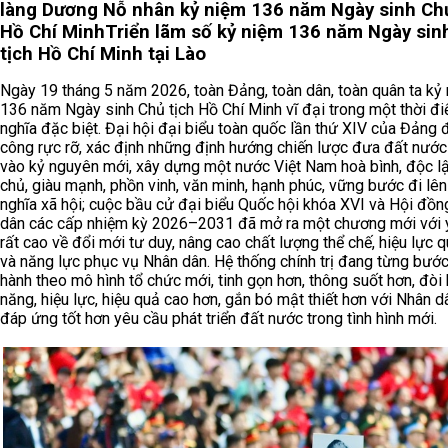
làng Dương Nỗ nhân kỷ niệm 136 năm Ngày sinh Chủ
Hồ Chí Minh
Triển lãm số kỷ niệm 136 năm Ngày sin
tịch Hồ Chí Minh tại Lào
Ngày 19 tháng 5 năm 2026, toàn Đảng, toàn dân, toàn quân ta kỷ
136 năm Ngày sinh Chủ tịch Hồ Chí Minh vĩ đại trong một thời đ
nghĩa đặc biệt. Đại hội đại biểu toàn quốc lần thứ XIV của Đảng 
công rực rỡ, xác định những định hướng chiến lược đưa đất nướ
vào kỷ nguyên mới, xây dựng một nước Việt Nam hoà bình, độc lậ
chủ, giàu mạnh, phồn vinh, văn minh, hạnh phúc, vững bước đi lên
nghĩa xã hội; cuộc bầu cử đại biểu Quốc hội khóa XVI và Hội đồn
dân các cấp nhiệm kỳ 2026–2031 đã mở ra một chương mới với 
rất cao về đổi mới tư duy, nâng cao chất lượng thể chế, hiệu lực q
và năng lực phục vụ Nhân dân. Hệ thống chính trị đang từng bướ
hành theo mô hình tổ chức mới, tinh gọn hơn, thông suốt hơn, đòi 
năng, hiệu lực, hiệu quả cao hơn, gắn bó mật thiết hơn với Nhân d
đáp ứng tốt hơn yêu cầu phát triển đất nước trong tình hình mới.