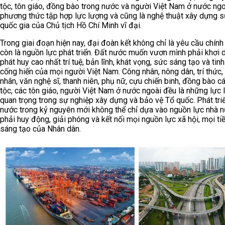
tộc, tôn giáo, đồng bào trong nước và người Việt Nam ở nước ngo
phương thức tập hợp lực lượng và cũng là nghệ thuật xây dựng 
quốc gia của Chủ tịch Hồ Chí Minh vĩ đại.
Trong giai đoạn hiện nay, đại đoàn kết không chỉ là yêu cầu chính 
còn là nguồn lực phát triển. Đất nước muốn vươn mình phải khơi 
phát huy cao nhất trí tuệ, bản lĩnh, khát vọng, sức sáng tạo và tin
cống hiến của mọi người Việt Nam. Công nhân, nông dân, trí thức,
nhân, văn nghệ sĩ, thanh niên, phụ nữ, cựu chiến binh, đồng bào c
tộc, các tôn giáo, người Việt Nam ở nước ngoài đều là những lực
quan trọng trong sự nghiệp xây dựng và bảo vệ Tổ quốc. Phát tri
nước trong kỷ nguyên mới không thể chỉ dựa vào nguồn lực nhà 
phải huy động, giải phóng và kết nối mọi nguồn lực xã hội, mọi t
sáng tạo của Nhân dân.