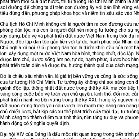
phát triển mới của đất nước, thì tư tưởng Hồ Chí Minh chính là án
soi đường để chúng ta đi trên con đường ấy với bản lĩnh vững v
tiêu đúng đắn, phương pháp khoa học và niềm tin sâu sắc vào Nh
Chủ tịch Hồ Chí Minh không chỉ là người tìm ra con đường cứu nư
phóng dân tộc, mà còn là người đặt nền móng tư tưởng cho sự n
xây dựng, bảo vệ và phát triển đất nước Việt Nam trong thời đại 
Người, độc lập dân tộc gắn liền với tự do, hạnh phúc của Nhân dâ
Chủ nghĩa xã hội. Giải phóng dân tộc là điểm khởi đầu của một hà
lớn: xây dựng một nước Việt Nam hòa bình, thống nhất, độc lập, 
được làm chủ, được sống ấm no, tự do, hạnh phúc, được học hàn
phát triển toàn diện và được thụ hưởng thành quả của cách mạng.
Đó là chiều sâu nhân văn, là giá trị bền vững và cũng là sức sống 
của tư tưởng Hồ Chí Minh. Tư tưởng ấy không chỉ soi sáng con 
giành độc lập, thống nhất đất nước trong thế kỷ XX, mà còn tiếp t
sáng công cuộc bảo vệ toàn vẹn chủ quyền, lãnh thổ, đổi mới, cải
phát triển nhanh và bền vững trong thế kỷ XXI. Trong kỷ nguyên mớ
đất nước đứng trước yêu cầu vươn lên mạnh mẽ, nâng cao năng 
chủ chiến lược, bắt kịp các xu thế phát triển của thời đại, tư tưởn
Minh càng trở thành điểm tựa tinh thần, nền tảng tư duy và phươ
hành động có ý nghĩa quyết định.
Đại hội XIV của Đảng là dấu mốc rất quan trọng trong tiến trình ph