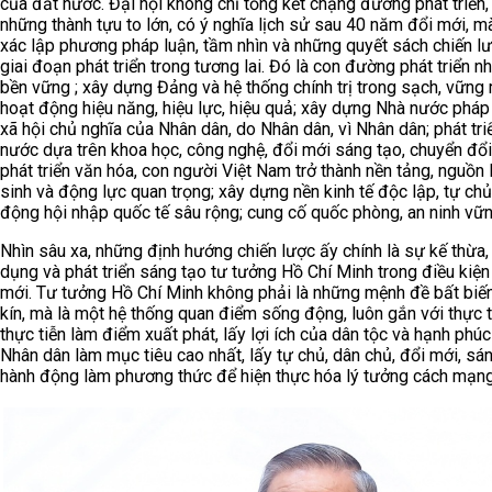
của đất nước. Đại hội không chỉ tổng kết chặng đường phát triển, 
những thành tựu to lớn, có ý nghĩa lịch sử sau 40 năm đổi mới, m
xác lập phương pháp luận, tầm nhìn và những quyết sách chiến l
giai đoạn phát triển trong tương lai. Đó là con đường phát triển n
bền vững ; xây dựng Đảng và hệ thống chính trị trong sạch, vững
hoạt động hiệu năng, hiệu lực, hiệu quả; xây dựng Nhà nước phá
xã hội chủ nghĩa của Nhân dân, do Nhân dân, vì Nhân dân; phát tri
nước dựa trên khoa học, công nghệ, đổi mới sáng tạo, chuyển đổi
phát triển văn hóa, con người Việt Nam trở thành nền tảng, nguồn 
sinh và động lực quan trọng; xây dựng nền kinh tế độc lập, tự chủ
động hội nhập quốc tế sâu rộng; cung cố quốc phòng, an ninh vữ
Nhìn sâu xa, những định hướng chiến lược ấy chính là sự kế thừa,
dụng và phát triển sáng tạo tư tưởng Hồ Chí Minh trong điều kiện
mới. Tư tưởng Hồ Chí Minh không phải là những mệnh đề bất biế
kín, mà là một hệ thống quan điểm sống động, luôn gắn với thực ti
thực tiễn làm điểm xuất phát, lấy lợi ích của dân tộc và hạnh phú
Nhân dân làm mục tiêu cao nhất, lấy tự chủ, dân chủ, đổi mới, sá
hành động làm phương thức để hiện thực hóa lý tưởng cách mạng